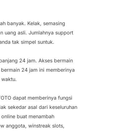
lah banyak. Kelak, semasing
an uang asli. Jumlahnya support
anda tak simpel suntuk.
panjang 24 jam. Akses bermain
s bermain 24 jam ini memberinya
 waktu.
XTOTO dapat memberinya fungsi
k sekedar asal dari keseluruhan
s online buat menambah
 anggota, winstreak slots,