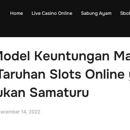
Home
Live Casino Online
Sabung Ayam
Sbo
 Model Keuntungan Ma
Taruhan Slots Online
ukan Samaturu
osted
ecember 14, 2022
n