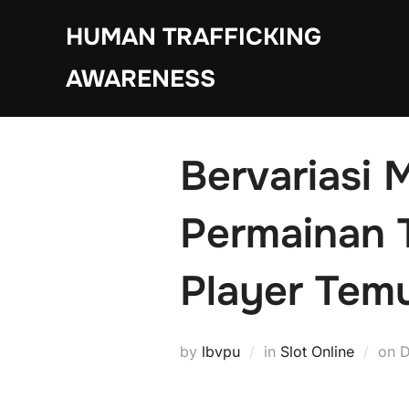
Skip
HUMAN TRAFFICKING
to
content
AWARENESS
Bervariasi
Permainan 
Player Tem
P
by
lbvpu
in
Slot Online
on
D
o