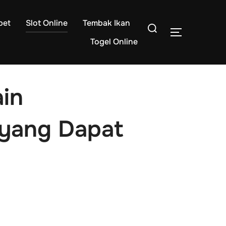
Search
bet
Slot Online
Tembak Ikan
TOGGLE S
for:
Togel Online
in
 yang Dapat