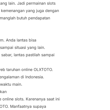
ang lain. Jadi permainan slots
n kemenangan yang juga dengan
memanglah butuh pendapatan
m. Anda lantas bisa
ampai situasi yang lain.
sabar, lantas pastilah sampai
eb taruhan online OLXTOTO.
pengalaman di Indonesia.
 waktu main.
akan
nline slots. Karenanya saat ini
TOTO. Manfaatnya supaya