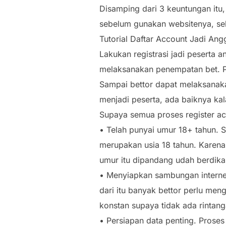
Disamping dari 3 keuntungan itu
sebelum gunakan websitenya, seh
Tutorial Daftar Account Jadi An
Lakukan registrasi jadi peserta 
melaksanakan penempatan bet. Pr
Sampai bettor dapat melaksanaka
menjadi peserta, ada baiknya ka
Supaya semua proses register acc
• Telah punyai umur 18+ tahun. S
merupakan usia 18 tahun. Karena
umur itu dipandang udah berdika
• Menyiapkan sambungan internet
dari itu banyak bettor perlu me
konstan supaya tidak ada rintang
• Persiapan data penting. Proses