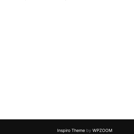
Inspiro Theme
by
WPZOOM