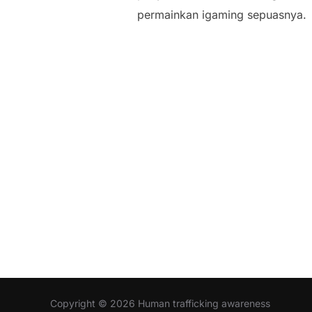
permainkan igaming sepuasnya.
Copyright © 2026 Human trafficking awareness