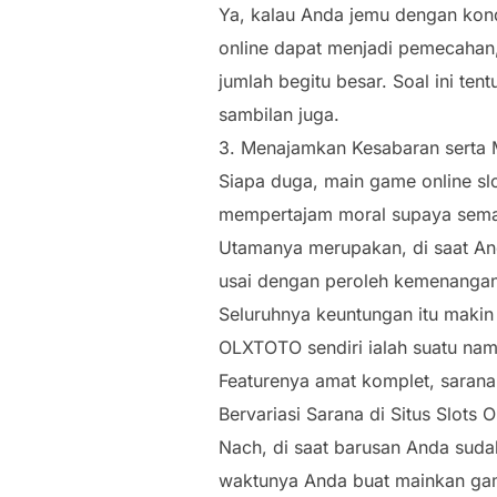
Ya, kalau Anda jemu dengan kondi
online dapat menjadi pemecahan
jumlah begitu besar. Soal ini t
sambilan juga.
3. Menajamkan Kesabaran serta 
Siapa duga, main game online sl
mempertajam moral supaya semakin
Utamanya merupakan, di saat And
usai dengan peroleh kemenangan
Seluruhnya keuntungan itu maki
OLXTOTO sendiri ialah suatu nama
Featurenya amat komplet, sarana
Bervariasi Sarana di Situs Slo
Nach, di saat barusan Anda suda
waktunya Anda buat mainkan gam