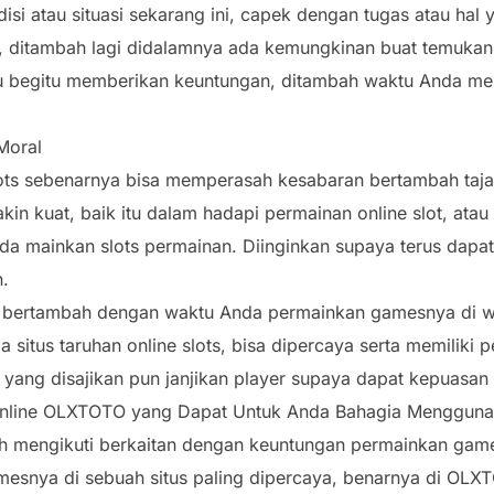
si atau situasi sekarang ini, capek dengan tugas atau hal y
, ditambah lagi didalamnya ada kemungkinan buat temuka
entu begitu memberikan keuntungan, ditambah waktu Anda 
Moral
ots sebenarnya bisa memperasah kesabaran bertambah taja
 kuat, baik itu dalam hadapi permainan online slot, atau s
a mainkan slots permainan. Diinginkan supaya terus dapat 
.
n bertambah dengan waktu Anda permainkan gamesnya di w
 situs taruhan online slots, bisa dipercaya serta memiliki 
 yang disajikan pun janjikan player supaya dapat kepuasan
ts Online OLXTOTO yang Dapat Untuk Anda Bahagia Menggun
h mengikuti berkaitan dengan keuntungan permainkan game o
esnya di sebuah situs paling dipercaya, benarnya di OLX