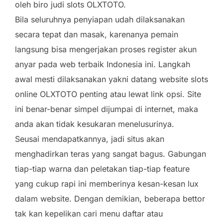
oleh biro judi slots OLXTOTO.
Bila seluruhnya penyiapan udah dilaksanakan
secara tepat dan masak, karenanya pemain
langsung bisa mengerjakan proses register akun
anyar pada web terbaik Indonesia ini. Langkah
awal mesti dilaksanakan yakni datang website slots
online OLXTOTO penting atau lewat link opsi. Site
ini benar-benar simpel dijumpai di internet, maka
anda akan tidak kesukaran menelusurinya.
Seusai mendapatkannya, jadi situs akan
menghadirkan teras yang sangat bagus. Gabungan
tiap-tiap warna dan peletakan tiap-tiap feature
yang cukup rapi ini memberinya kesan-kesan lux
dalam website. Dengan demikian, beberapa bettor
tak kan kepelikan cari menu daftar atau