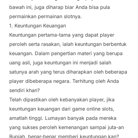
bawah ini, juga diharap biar Anda bisa pula
permainkan permainan slotnya.
1. Keuntungan Keuangan
Keuntungan pertama-tama yang dapat player
peroleh serta rasakan, ialah keuntungan berbentuk
keuangan. Dalam pengertian materi yang berupa
uang asli, juga keuntungan ini menjadi salah
satunya arah yang terus diharapkan oleh beberapa
player dibeberapa negara. Terhitung oleh Anda
sendiri khan?
Telah dipastikan oleh kebanyakan player, jika
keuntungan keuangan dari game online slots,
amatlah tinggi. Lumayan banyak pada mereka
yang sukses peroleh kemenangan sampai juta-an
Rupiah, benar-benar memberi keuntungan kan?