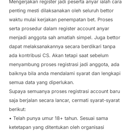
Mengerjakan register jadi peserta anyar ialah cara
penting mesti dilaksanakan oleh seluruh bettor
waktu mulai kerjakan penempatan bet. Proses
serta prosedur dalam register account anyar
menjadi anggota sah amatlah simpel. Juga bettor
dapat melaksanakannya secara berdikari tanpa
ada kontribusi CS. Akan tetapi saat sebelum
menyambung proses registrasi jadi anggota, ada
baiknya bila anda mendalami syarat dan lengkapi
semua data yang diperlukan.
Supaya semuanya proses registrasi account baru
saja berjalan secara lancar, cermati syarat-syarat
berikut:
• Telah punya umur 18+ tahun. Sesuai sama
ketetapan yang ditentukan oleh organisasi