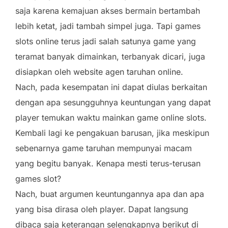
saja karena kemajuan akses bermain bertambah
lebih ketat, jadi tambah simpel juga. Tapi games
slots online terus jadi salah satunya game yang
teramat banyak dimainkan, terbanyak dicari, juga
disiapkan oleh website agen taruhan online.
Nach, pada kesempatan ini dapat diulas berkaitan
dengan apa sesungguhnya keuntungan yang dapat
player temukan waktu mainkan game online slots.
Kembali lagi ke pengakuan barusan, jika meskipun
sebenarnya game taruhan mempunyai macam
yang begitu banyak. Kenapa mesti terus-terusan
games slot?
Nach, buat argumen keuntungannya apa dan apa
yang bisa dirasa oleh player. Dapat langsung
dibaca saja keterangan selengkapnya berikut di