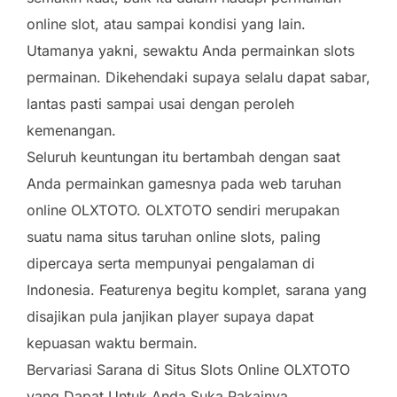
online slot, atau sampai kondisi yang lain.
Utamanya yakni, sewaktu Anda permainkan slots
permainan. Dikehendaki supaya selalu dapat sabar,
lantas pasti sampai usai dengan peroleh
kemenangan.
Seluruh keuntungan itu bertambah dengan saat
Anda permainkan gamesnya pada web taruhan
online OLXTOTO. OLXTOTO sendiri merupakan
suatu nama situs taruhan online slots, paling
dipercaya serta mempunyai pengalaman di
Indonesia. Featurenya begitu komplet, sarana yang
disajikan pula janjikan player supaya dapat
kepuasan waktu bermain.
Bervariasi Sarana di Situs Slots Online OLXTOTO
yang Dapat Untuk Anda Suka Pakainya