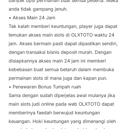
banyak opsi permainan buat semua peserta. Maka
anda tidak gampang jenuh.
• Akses Main 24 Jam
Tak kalah memberi keuntungan, player juga dapat
temukan akses main slots di OLXTOTO waktu 24
jam. Akses bermain pasti dapat dipastikan sendiri,
dengan transaksi bisnis deposit murah. Dengan
disiapkannya akses main 24 jam ini memberi
kebebasan buat semua betaruh dalam membuka
permainan slots di mana juga dan kapan pun.
• Penawaran Bonus Tumpah ruah
Sama dengan sudah diperjelas awal mulanya jika
main slots judi online pada web OLXTOTO dapat
memberinya faedah berwujud keuntungan
keuangan. Hoki keuntungan yang dimenangi oleh