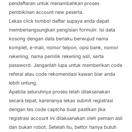
pendaftaran untuk menambahkan proses
pembikinan account new peserta.
Lekas click tombol daftar supaya anda dapat
memberlangsungkan pengisian formulir. Isi data
kosong dengan data berlaku berwujud nama
komplet, e-mail, nomor telpon, opsi bank, nomor
rekening, nama pemilik rekening asli, serta
password. Janganlah lupa untuk memberikan code
referal atau code rekomendasi kawan biar anda
lebih untung.
Apabila seluruhnya proses telah dilaksanakan
secara tepat, karenanya lekas submit registrasi
dengan tes code captcha buat pastikan jika
registrasi account ini dilaksanakan oleh pemain asli
dan bukan robot. Setelah itu, bettor hanya butuh