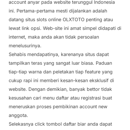
account anyar pada website terunggul Indonesia
ini. Pertama-pertama mesti dijalankan adalah
datang situs slots online OLXTOTO penting atau
lewat link opsi. Web-site ini amat simpel didapati di
internet, maka anda akan tidak persoalan
menelusurinya.
Sehabis mendapatinya, karenanya situs dapat
tampilkan teras yang sangat luar biasa. Paduan
tiap-tiap warna dan peletakan tiap feature yang
cukup rapi ini memberi kesan-kesan eksklusif di
website. Dengan demikian, banyak bettor tidak
kesusahan cari menu daftar atau registrasi buat
meneruskan proses pembikinan account new
anggota.
Selekasnya click tombol daftar biar anda dapat