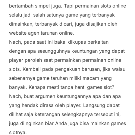
bertambah simpel juga. Tapi permainan slots online
selalu jadi salah satunya game yang terbanyak
dimainkan, terbanyak dicari, juga disajikan oleh
website agen taruhan online.
Nach, pada saat ini bakal dikupas berkaitan
dengan apa sesungguhnya keuntungan yang dapat
player peroleh saat permainkan permainan online
slots. Kembali pada pengakuan barusan, jika walau
sebenarnya game taruhan miliki macam yang
banyak. Kenapa mesti tanpa henti games slot?
Nach, buat argumen keuntungannya apa dan apa
yang hendak dirasa oleh player. Langsung dapat
dilihat saja keterangan selengkapnya tersebut ini,
juga diinginkan biar Anda juga bisa mainkan games
slotnya.