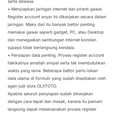
serta dewasa.
• Menyiapkan jaringan internet dan piranti gawai.
Register account anyar ini dikerjakan secara dalam
jaringan. Maka dari itu banyak bettor penting
memakai gawai seperti gadget, PC, atau Desktop
dan menegaskan sambungan internet konstan
supaya tidak berlangsung kendala.
• Persiapan data penting. Proses register account
hakikatnya amatlah simpel serta tak membutuhkan
waktu yang lama. Beberapa bettor perlu isikan
data utama di formulir yang sudah disediakan oleh
agen judi slots OLXTOTO.
Apabila seluruh penyiapan sudah dikerjakan
dengan cara tepat dan masak, karena itu pemain
langsung dapat melaksanakan proses register