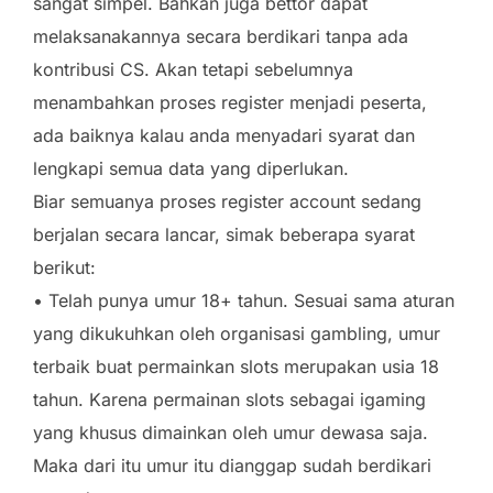
sangat simpel. Bahkan juga bettor dapat
melaksanakannya secara berdikari tanpa ada
kontribusi CS. Akan tetapi sebelumnya
menambahkan proses register menjadi peserta,
ada baiknya kalau anda menyadari syarat dan
lengkapi semua data yang diperlukan.
Biar semuanya proses register account sedang
berjalan secara lancar, simak beberapa syarat
berikut:
• Telah punya umur 18+ tahun. Sesuai sama aturan
yang dikukuhkan oleh organisasi gambling, umur
terbaik buat permainkan slots merupakan usia 18
tahun. Karena permainan slots sebagai igaming
yang khusus dimainkan oleh umur dewasa saja.
Maka dari itu umur itu dianggap sudah berdikari