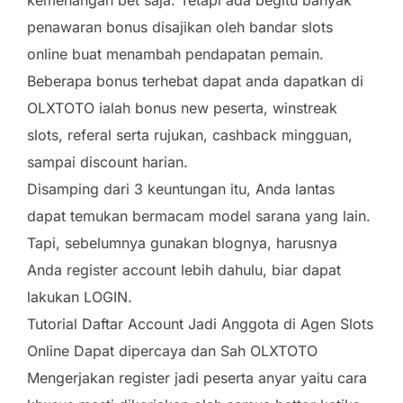
kemenangan bet saja. Tetapi ada begitu banyak
penawaran bonus disajikan oleh bandar slots
online buat menambah pendapatan pemain.
Beberapa bonus terhebat dapat anda dapatkan di
OLXTOTO ialah bonus new peserta, winstreak
slots, referal serta rujukan, cashback mingguan,
sampai discount harian.
Disamping dari 3 keuntungan itu, Anda lantas
dapat temukan bermacam model sarana yang lain.
Tapi, sebelumnya gunakan blognya, harusnya
Anda register account lebih dahulu, biar dapat
lakukan LOGIN.
Tutorial Daftar Account Jadi Anggota di Agen Slots
Online Dapat dipercaya dan Sah OLXTOTO
Mengerjakan register jadi peserta anyar yaitu cara