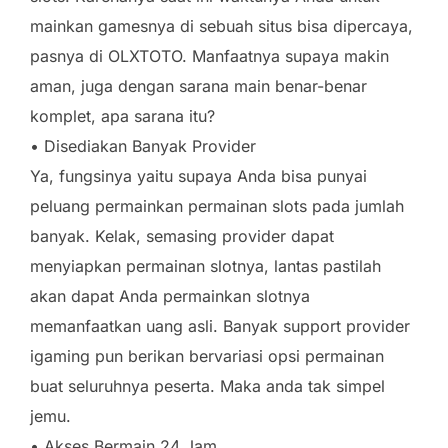
mainkan gamesnya di sebuah situs bisa dipercaya,
pasnya di OLXTOTO. Manfaatnya supaya makin
aman, juga dengan sarana main benar-benar
komplet, apa sarana itu?
• Disediakan Banyak Provider
Ya, fungsinya yaitu supaya Anda bisa punyai
peluang permainkan permainan slots pada jumlah
banyak. Kelak, semasing provider dapat
menyiapkan permainan slotnya, lantas pastilah
akan dapat Anda permainkan slotnya
memanfaatkan uang asli. Banyak support provider
igaming pun berikan bervariasi opsi permainan
buat seluruhnya peserta. Maka anda tak simpel
jemu.
• Akses Bermain 24 Jam