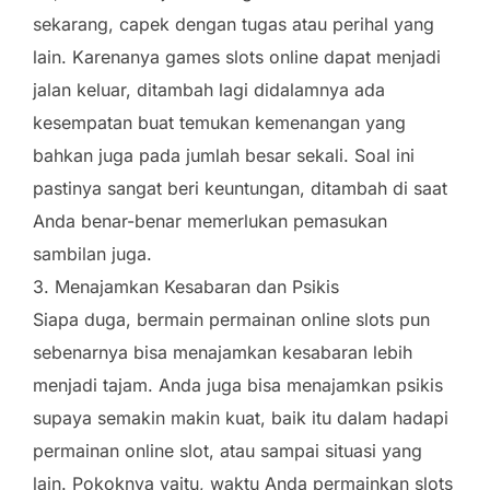
sekarang, capek dengan tugas atau perihal yang
lain. Karenanya games slots online dapat menjadi
jalan keluar, ditambah lagi didalamnya ada
kesempatan buat temukan kemenangan yang
bahkan juga pada jumlah besar sekali. Soal ini
pastinya sangat beri keuntungan, ditambah di saat
Anda benar-benar memerlukan pemasukan
sambilan juga.
3. Menajamkan Kesabaran dan Psikis
Siapa duga, bermain permainan online slots pun
sebenarnya bisa menajamkan kesabaran lebih
menjadi tajam. Anda juga bisa menajamkan psikis
supaya semakin makin kuat, baik itu dalam hadapi
permainan online slot, atau sampai situasi yang
lain. Pokoknya yaitu, waktu Anda permainkan slots