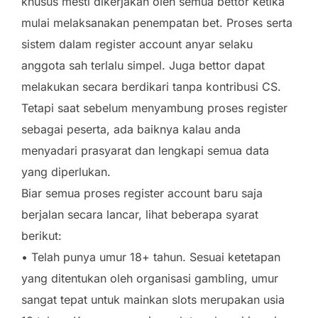
khusus mesti dikerjakan oleh semua bettor ketika
mulai melaksanakan penempatan bet. Proses serta
sistem dalam register account anyar selaku
anggota sah terlalu simpel. Juga bettor dapat
melakukan secara berdikari tanpa kontribusi CS.
Tetapi saat sebelum menyambung proses register
sebagai peserta, ada baiknya kalau anda
menyadari prasyarat dan lengkapi semua data
yang diperlukan.
Biar semua proses register account baru saja
berjalan secara lancar, lihat beberapa syarat
berikut:
• Telah punya umur 18+ tahun. Sesuai ketetapan
yang ditentukan oleh organisasi gambling, umur
sangat tepat untuk mainkan slots merupakan usia