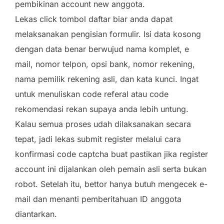
pembikinan account new anggota.
Lekas click tombol daftar biar anda dapat
melaksanakan pengisian formulir. Isi data kosong
dengan data benar berwujud nama komplet, e
mail, nomor telpon, opsi bank, nomor rekening,
nama pemilik rekening asli, dan kata kunci. Ingat
untuk menuliskan code referal atau code
rekomendasi rekan supaya anda lebih untung.
Kalau semua proses udah dilaksanakan secara
tepat, jadi lekas submit register melalui cara
konfirmasi code captcha buat pastikan jika register
account ini dijalankan oleh pemain asli serta bukan
robot. Setelah itu, bettor hanya butuh mengecek e-
mail dan menanti pemberitahuan ID anggota
diantarkan.