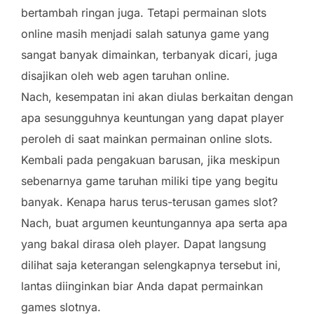
bertambah ringan juga. Tetapi permainan slots
online masih menjadi salah satunya game yang
sangat banyak dimainkan, terbanyak dicari, juga
disajikan oleh web agen taruhan online.
Nach, kesempatan ini akan diulas berkaitan dengan
apa sesungguhnya keuntungan yang dapat player
peroleh di saat mainkan permainan online slots.
Kembali pada pengakuan barusan, jika meskipun
sebenarnya game taruhan miliki tipe yang begitu
banyak. Kenapa harus terus-terusan games slot?
Nach, buat argumen keuntungannya apa serta apa
yang bakal dirasa oleh player. Dapat langsung
dilihat saja keterangan selengkapnya tersebut ini,
lantas diinginkan biar Anda dapat permainkan
games slotnya.