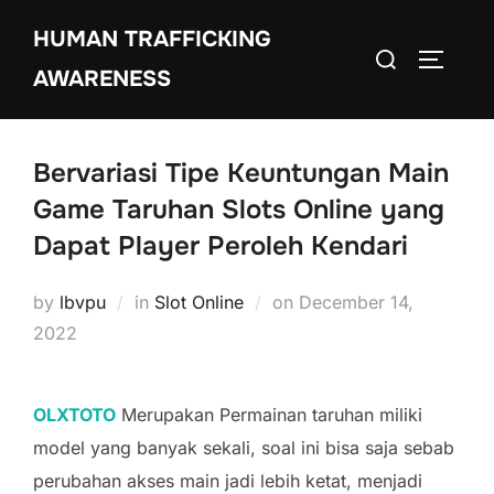
Skip
HUMAN TRAFFICKING
to
Search
TOGGLE
content
AWARENESS
for:
Bervariasi Tipe Keuntungan Main
Game Taruhan Slots Online yang
Dapat Player Peroleh Kendari
Posted
by
lbvpu
in
Slot Online
on
December 14,
on
2022
OLXTOTO
Merupakan Permainan taruhan miliki
model yang banyak sekali, soal ini bisa saja sebab
perubahan akses main jadi lebih ketat, menjadi