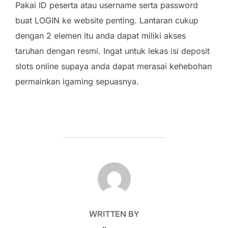
Pakai ID peserta atau username serta password
buat LOGIN ke website penting. Lantaran cukup
dengan 2 elemen itu anda dapat miliki akses
taruhan dengan resmi. Ingat untuk lekas isi deposit
slots online supaya anda dapat merasai kehebohan
permainkan igaming sepuasnya.
POST AUTHOR
WRITTEN BY