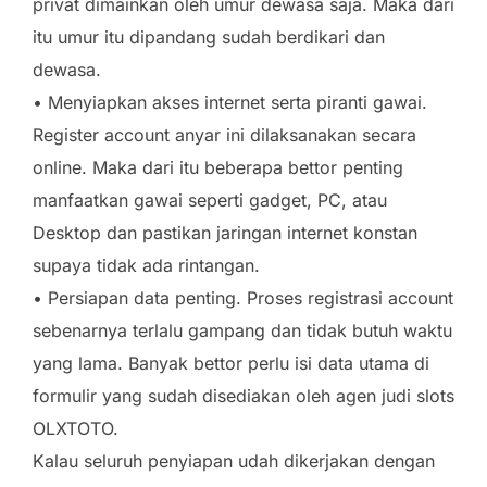
privat dimainkan oleh umur dewasa saja. Maka dari
itu umur itu dipandang sudah berdikari dan
dewasa.
• Menyiapkan akses internet serta piranti gawai.
Register account anyar ini dilaksanakan secara
online. Maka dari itu beberapa bettor penting
manfaatkan gawai seperti gadget, PC, atau
Desktop dan pastikan jaringan internet konstan
supaya tidak ada rintangan.
• Persiapan data penting. Proses registrasi account
sebenarnya terlalu gampang dan tidak butuh waktu
yang lama. Banyak bettor perlu isi data utama di
formulir yang sudah disediakan oleh agen judi slots
OLXTOTO.
Kalau seluruh penyiapan udah dikerjakan dengan