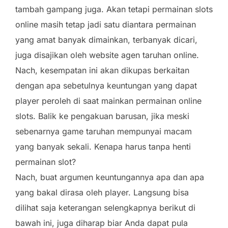
tambah gampang juga. Akan tetapi permainan slots
online masih tetap jadi satu diantara permainan
yang amat banyak dimainkan, terbanyak dicari,
juga disajikan oleh website agen taruhan online.
Nach, kesempatan ini akan dikupas berkaitan
dengan apa sebetulnya keuntungan yang dapat
player peroleh di saat mainkan permainan online
slots. Balik ke pengakuan barusan, jika meski
sebenarnya game taruhan mempunyai macam
yang banyak sekali. Kenapa harus tanpa henti
permainan slot?
Nach, buat argumen keuntungannya apa dan apa
yang bakal dirasa oleh player. Langsung bisa
dilihat saja keterangan selengkapnya berikut di
bawah ini, juga diharap biar Anda dapat pula