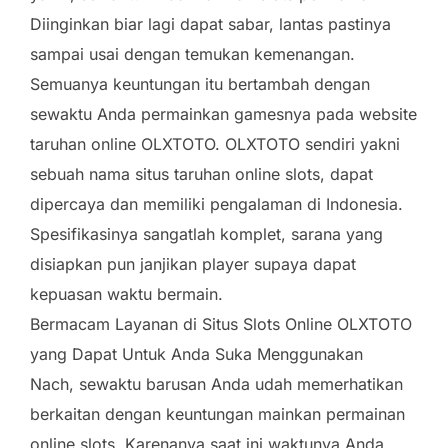
Diinginkan biar lagi dapat sabar, lantas pastinya
sampai usai dengan temukan kemenangan.
Semuanya keuntungan itu bertambah dengan
sewaktu Anda permainkan gamesnya pada website
taruhan online OLXTOTO. OLXTOTO sendiri yakni
sebuah nama situs taruhan online slots, dapat
dipercaya dan memiliki pengalaman di Indonesia.
Spesifikasinya sangatlah komplet, sarana yang
disiapkan pun janjikan player supaya dapat
kepuasan waktu bermain.
Bermacam Layanan di Situs Slots Online OLXTOTO
yang Dapat Untuk Anda Suka Menggunakan
Nach, sewaktu barusan Anda udah memerhatikan
berkaitan dengan keuntungan mainkan permainan
online slots. Karenanya saat ini waktunya Anda