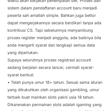
waktu akan kerjakan penempatan bet. Proses dan
sistem dalam pendaftaran account baru menjadi
peserta sah amatlah simple. Bahkan juga bettor
dapat mengerjakannya secara berdikari tanpa ada
kontribusi CS. Tapi sebelumnya menyambung
proses register menjadi anggota, ada baiknya bila
anda mengerti syarat dan lengkapi semua data
yang diperlukan.
Supaya seluruhnya proses registrasi account
sedang berjalan secara lancar, cermati syarat-
syarat berikut:
• Telah punya umur 18+ tahun. Sesuai sama aturan
yang dikukuhkan oleh organisasi gambling, umur
terbaik buat mainkan slots yakni usia 18 tahun.
Dikarenakan permainan slots adalah igaming yang