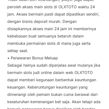
peroleh akses main slots di OLXTOTO waktu 24
jam. Akses bermain pasti dapat dipastikan sendiri,
dengan bisnis deposit murah. Dengan
disiapkannya akses main 24 jam ini memberinya
kebebasan buat semuanya betaruh dalam
membuka permainan slots di mana juga serta
setiap saat.
• Penawaran Bonus Meluap
Sebagai halnya sudah diperjelas awal mulanya jika
bermain slots judi online dalam web OLXTOTO
dapat memberi kegunaan berbentuk keuntungan
keuangan. Keberuntungan keuntungan yang
dimenangi oleh pemain bukan cuma berawal dari
keseluruhan kemenangan bet saja. Akan tetapi ada