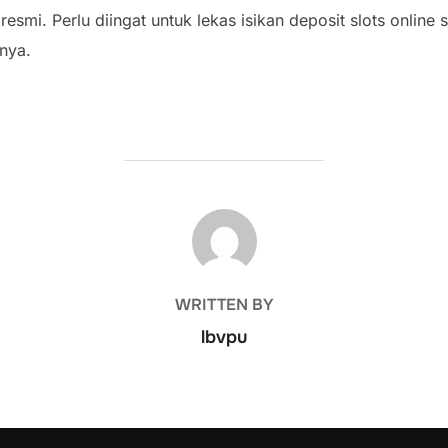
resmi. Perlu diingat untuk lekas isikan deposit slots onlin
nya.
POST AUTHOR
WRITTEN BY
lbvpu