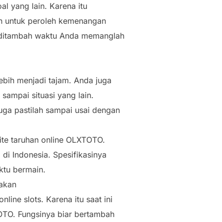
l yang lain. Karena itu
an untuk peroleh kemenangan
n, ditambah waktu Anda memanglah
ebih menjadi tajam. Anda juga
sampai situasi yang lain.
uga pastilah sampai usai dengan
ite taruhan online OLXTOTO.
 di Indonesia. Spesifikasinya
ktu bermain.
akan
ne slots. Karena itu saat ini
OTO. Fungsinya biar bertambah