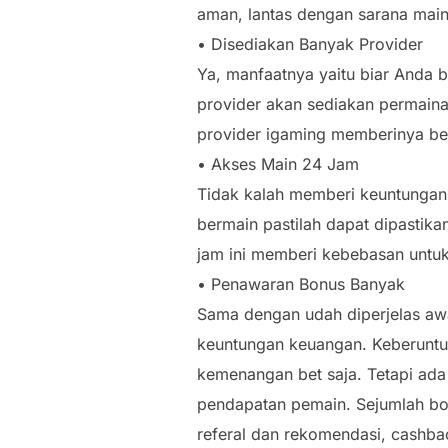
aman, lantas dengan sarana main
• Disediakan Banyak Provider
Ya, manfaatnya yaitu biar Anda
provider akan sediakan permaina
provider igaming memberinya berv
• Akses Main 24 Jam
Tidak kalah memberi keuntungan
bermain pastilah dapat dipastika
jam ini memberi kebebasan untu
• Penawaran Bonus Banyak
Sama dengan udah diperjelas awa
keuntungan keuangan. Keberuntu
kemenangan bet saja. Tetapi ada
pendapatan pemain. Sejumlah bon
referal dan rekomendasi, cashba