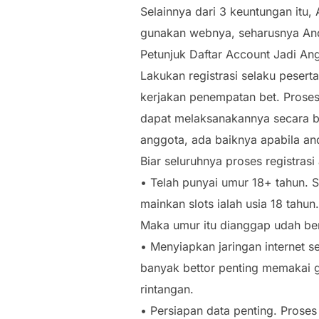
Selainnya dari 3 keuntungan itu
gunakan webnya, seharusnya Anda
Petunjuk Daftar Account Jadi An
Lakukan registrasi selaku peser
kerjakan penempatan bet. Proses
dapat melaksanakannya secara be
anggota, ada baiknya apabila an
Biar seluruhnya proses registrasi
• Telah punyai umur 18+ tahun. 
mainkan slots ialah usia 18 tahu
Maka umur itu dianggap udah be
• Menyiapkan jaringan internet se
banyak bettor penting memakai ga
rintangan.
• Persiapan data penting. Proses