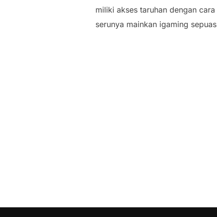
miliki akses taruhan dengan cara 
serunya mainkan igaming sepuas