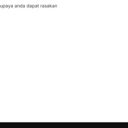
e supaya anda dapat rasakan