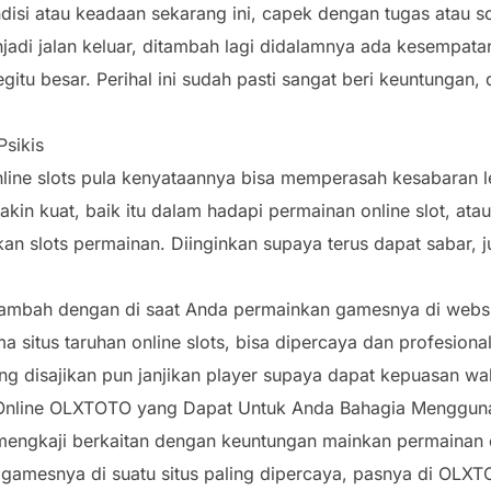
isi atau keadaan sekarang ini, capek dengan tugas atau soa
njadi jalan keluar, ditambah lagi didalamnya ada kesempat
gitu besar. Perihal ini sudah pasti sangat beri keuntunga
sikis
nline slots pula kenyataannya bisa memperasah kesabaran l
in kuat, baik itu dalam hadapi permainan online slot, atau 
n slots permainan. Diinginkan supaya terus dapat sabar, j
 tambah dengan di saat Anda permainkan gamesnya di webs
 situs taruhan online slots, bisa dipercaya dan profesional
ng disajikan pun janjikan player supaya dapat kepuasan wa
s Online OLXTOTO yang Dapat Untuk Anda Bahagia Menggun
engkaji berkaitan dengan keuntungan mainkan permainan onli
amesnya di suatu situs paling dipercaya, pasnya di OLXT