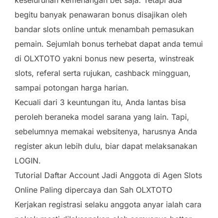
keseluruhan kemenangan bet saja. Tetapi ada
begitu banyak penawaran bonus disajikan oleh
bandar slots online untuk menambah pemasukan
pemain. Sejumlah bonus terhebat dapat anda temui
di OLXTOTO yakni bonus new peserta, winstreak
slots, referal serta rujukan, cashback mingguan,
sampai potongan harga harian.
Kecuali dari 3 keuntungan itu, Anda lantas bisa
peroleh beraneka model sarana yang lain. Tapi,
sebelumnya memakai websitenya, harusnya Anda
register akun lebih dulu, biar dapat melaksanakan
LOGIN.
Tutorial Daftar Account Jadi Anggota di Agen Slots
Online Paling dipercaya dan Sah OLXTOTO
Kerjakan registrasi selaku anggota anyar ialah cara