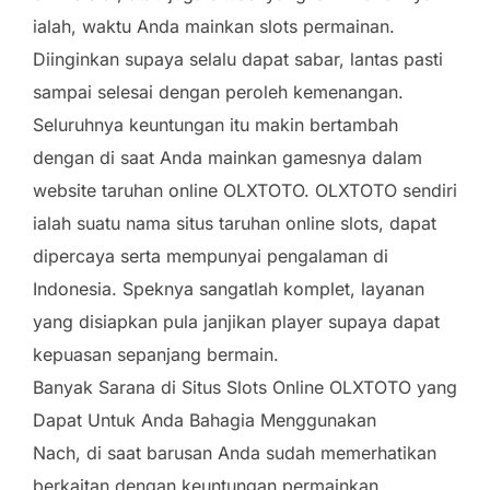
ialah, waktu Anda mainkan slots permainan.
Diinginkan supaya selalu dapat sabar, lantas pasti
sampai selesai dengan peroleh kemenangan.
Seluruhnya keuntungan itu makin bertambah
dengan di saat Anda mainkan gamesnya dalam
website taruhan online OLXTOTO. OLXTOTO sendiri
ialah suatu nama situs taruhan online slots, dapat
dipercaya serta mempunyai pengalaman di
Indonesia. Speknya sangatlah komplet, layanan
yang disiapkan pula janjikan player supaya dapat
kepuasan sepanjang bermain.
Banyak Sarana di Situs Slots Online OLXTOTO yang
Dapat Untuk Anda Bahagia Menggunakan
Nach, di saat barusan Anda sudah memerhatikan
berkaitan dengan keuntungan permainkan