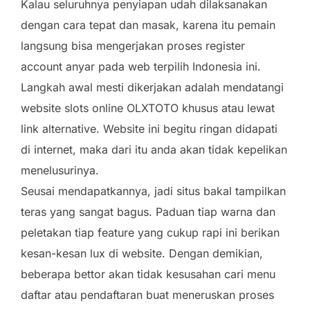
Kalau seluruhnya penyiapan udah dilaksanakan
dengan cara tepat dan masak, karena itu pemain
langsung bisa mengerjakan proses register
account anyar pada web terpilih Indonesia ini.
Langkah awal mesti dikerjakan adalah mendatangi
website slots online OLXTOTO khusus atau lewat
link alternative. Website ini begitu ringan didapati
di internet, maka dari itu anda akan tidak kepelikan
menelusurinya.
Seusai mendapatkannya, jadi situs bakal tampilkan
teras yang sangat bagus. Paduan tiap warna dan
peletakan tiap feature yang cukup rapi ini berikan
kesan-kesan lux di website. Dengan demikian,
beberapa bettor akan tidak kesusahan cari menu
daftar atau pendaftaran buat meneruskan proses