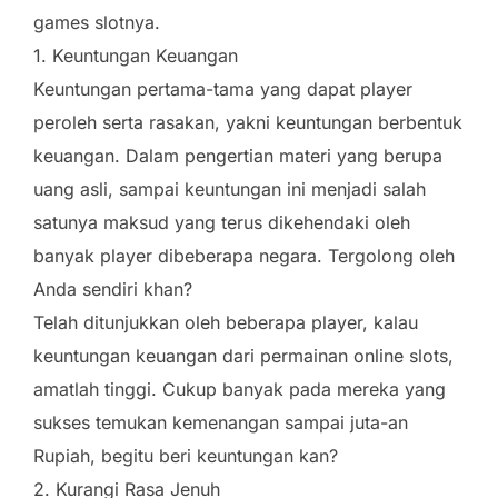
games slotnya.
1. Keuntungan Keuangan
Keuntungan pertama-tama yang dapat player
peroleh serta rasakan, yakni keuntungan berbentuk
keuangan. Dalam pengertian materi yang berupa
uang asli, sampai keuntungan ini menjadi salah
satunya maksud yang terus dikehendaki oleh
banyak player dibeberapa negara. Tergolong oleh
Anda sendiri khan?
Telah ditunjukkan oleh beberapa player, kalau
keuntungan keuangan dari permainan online slots,
amatlah tinggi. Cukup banyak pada mereka yang
sukses temukan kemenangan sampai juta-an
Rupiah, begitu beri keuntungan kan?
2. Kurangi Rasa Jenuh