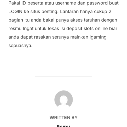
Pakai ID peserta atau username dan password buat
LOGIN ke situs penting. Lantaran hanya cukup 2
bagian itu anda bakal punya akses taruhan dengan
resmi. Ingat untuk lekas isi deposit slots online biar
anda dapat rasakan serunya mainkan igaming
sepuasnya.
POST AUTHOR
WRITTEN BY
lbvpu