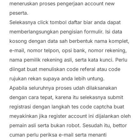
meneruskan proses pengerjaan account new
peserta.
Selekasnya click tombol daftar biar anda dapat
memberlangsungkan pengisian formulir. Isi data
kosong dengan data sah berbentuk nama komplet,
e-mail, nomor telpon, opsi bank, nomor rekening,
nama pemilik rekening asli, serta kata kunci. Perlu
diingat buat menuliskan code referal atau code
rujukan rekan supaya anda lebih untung.
Apabila seluruhnya proses udah dilaksanakan
dengan cara tepat, karena itu selekasnya submit
registrasi dengan langkah tes code captcha buat
meyakinkan jika register account ini dijalankan oleh
pemain asli serta bukan robot. Sesudah itu, bettor
cuman perlu periksa e-mail serta menanti