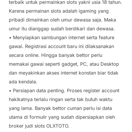
terbaik untuk permainkan slots yakni usia 18 tahun.
Karena permainan slots adalah igaming yang
pribadi dimainkan oleh umur dewasa saja. Maka
umur itu dianggap sudah berdikari dan dewasa.
• Menyiapkan sambungan internet serta feature
gawai. Registrasi account baru ini dilaksanakan
secara online. Hingga banyak bettor perlu
memakai gawai seperti gadget, PC, atau Desktop
dan meyakinkan akses internet konstan biar tidak
ada kendala.
• Persiapan data penting. Proses register account
hakikatnya terlalu ringan serta tak butuh waktu
yang lama. Banyak bettor cuman perlu isi data
utama di formulir yang sudah dipersiapkan oleh
broker judi slots OLXTOTO.