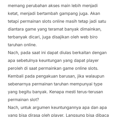
memang perubahan akses main lebih menjadi
ketat, menjadi bertambah gampang juga. Akan
tetapi permainan slots online masih tetap jadi satu
diantara game yang teramat banyak dimainkan,
terbanyak dicari, juga disajikan oleh web biro
taruhan online.
Nach, pada saat ini dapat diulas berkaitan dengan
apa sebetulnya keuntungan yang dapat player
peroleh di saat permainkan game online slots.
Kembali pada pengakuan barusan, jika walaupun
sebenarnya permainan taruhan mempunyai type
yang begitu banyak. Kenapa mesti terus-terusan
permainan slot?
Nach, untuk argumen keuntungannya apa dan apa
yang bisa dirasa oleh player. Langsung bisa dibaca