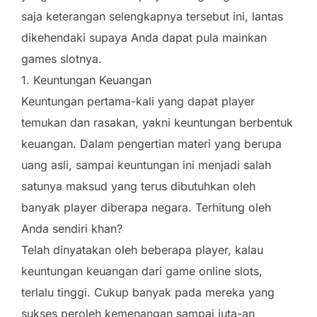
saja keterangan selengkapnya tersebut ini, lantas
dikehendaki supaya Anda dapat pula mainkan
games slotnya.
1. Keuntungan Keuangan
Keuntungan pertama-kali yang dapat player
temukan dan rasakan, yakni keuntungan berbentuk
keuangan. Dalam pengertian materi yang berupa
uang asli, sampai keuntungan ini menjadi salah
satunya maksud yang terus dibutuhkan oleh
banyak player diberapa negara. Terhitung oleh
Anda sendiri khan?
Telah dinyatakan oleh beberapa player, kalau
keuntungan keuangan dari game online slots,
terlalu tinggi. Cukup banyak pada mereka yang
sukses peroleh kemenangan sampai juta-an