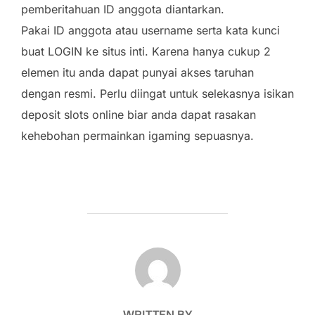
pemberitahuan ID anggota diantarkan.
Pakai ID anggota atau username serta kata kunci
buat LOGIN ke situs inti. Karena hanya cukup 2
elemen itu anda dapat punyai akses taruhan
dengan resmi. Perlu diingat untuk selekasnya isikan
deposit slots online biar anda dapat rasakan
kehebohan permainkan igaming sepuasnya.
POST AUTHOR
WRITTEN BY