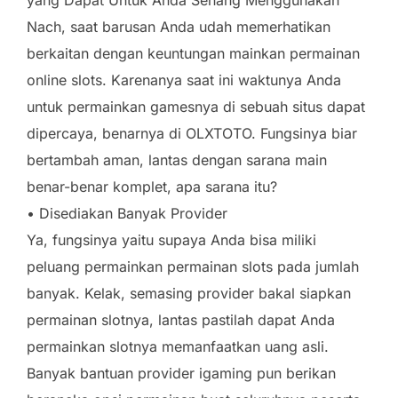
Nach, saat barusan Anda udah memerhatikan
berkaitan dengan keuntungan mainkan permainan
online slots. Karenanya saat ini waktunya Anda
untuk permainkan gamesnya di sebuah situs dapat
dipercaya, benarnya di OLXTOTO. Fungsinya biar
bertambah aman, lantas dengan sarana main
benar-benar komplet, apa sarana itu?
• Disediakan Banyak Provider
Ya, fungsinya yaitu supaya Anda bisa miliki
peluang permainkan permainan slots pada jumlah
banyak. Kelak, semasing provider bakal siapkan
permainan slotnya, lantas pastilah dapat Anda
permainkan slotnya memanfaatkan uang asli.
Banyak bantuan provider igaming pun berikan