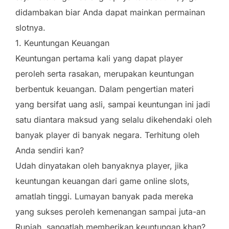
didambakan biar Anda dapat mainkan permainan
slotnya.
1. Keuntungan Keuangan
Keuntungan pertama kali yang dapat player
peroleh serta rasakan, merupakan keuntungan
berbentuk keuangan. Dalam pengertian materi
yang bersifat uang asli, sampai keuntungan ini jadi
satu diantara maksud yang selalu dikehendaki oleh
banyak player di banyak negara. Terhitung oleh
Anda sendiri kan?
Udah dinyatakan oleh banyaknya player, jika
keuntungan keuangan dari game online slots,
amatlah tinggi. Lumayan banyak pada mereka
yang sukses peroleh kemenangan sampai juta-an
Rupiah, sangatlah memberikan keuntungan khan?