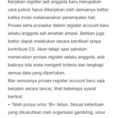
Kerjakan register jadi anggota baru merupakan
cara pokok harus dikerjakan oleh semuanya bettor
ketika mulai melaksanakan penempatan bet.
Proses serta prosedur dalam register account baru
selaku anggota sah amatlah simpel. Bahkan juga
bettor dapat melakukan secara berdikari tanpa
kontribusi CS. Akan tetapi saat sebelum
meneruskan proses register selaku anggota, ada
baiknya bila anda mengerti kriteria dan lengkapi
semua data yang diperlukan.
Biar semuanya proses register account baru saja
berjalan secara lancar, lihat beberapa syarat
berikut:
• Telah punya umur 18+ tahun. Sesuai ketentuan
yang dikukuhkan oleh organisasi gambling, umur