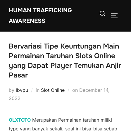
Skip
HUMAN TRAFFICKING
Search
to
TOGGLE
for:
content
AWARENESS
Bervariasi Tipe Keuntungan Main
Permainan Taruhan Slots Online
yang Dapat Player Temukan Anjir
Pasar
Posted
by
lbvpu
in
Slot Online
on
December 14,
on
2022
OLXTOTO
Merupakan Permainan taruhan miliki
type yang banyak sekali, soal ini bisa-bisa sebab