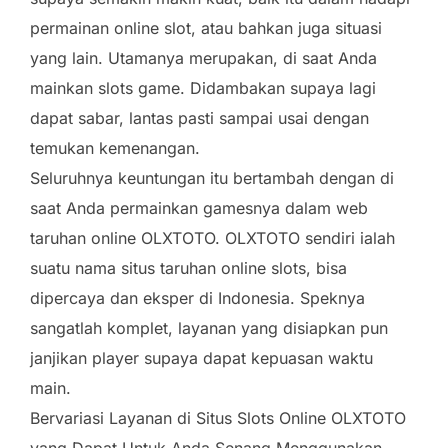
permainan online slot, atau bahkan juga situasi
yang lain. Utamanya merupakan, di saat Anda
mainkan slots game. Didambakan supaya lagi
dapat sabar, lantas pasti sampai usai dengan
temukan kemenangan.
Seluruhnya keuntungan itu bertambah dengan di
saat Anda permainkan gamesnya dalam web
taruhan online OLXTOTO. OLXTOTO sendiri ialah
suatu nama situs taruhan online slots, bisa
dipercaya dan eksper di Indonesia. Speknya
sangatlah komplet, layanan yang disiapkan pun
janjikan player supaya dapat kepuasan waktu
main.
Bervariasi Layanan di Situs Slots Online OLXTOTO
yang Dapat Untuk Anda Senang Menggunakan