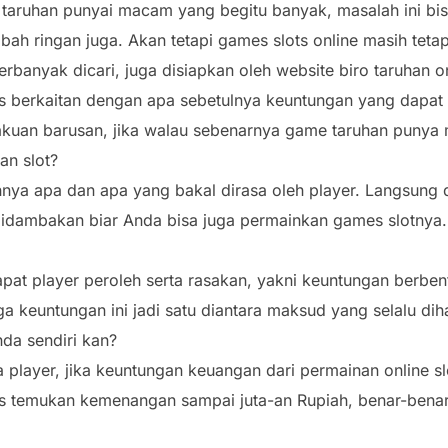
aruhan punyai macam yang begitu banyak, masalah ini bi
ah ringan juga. Akan tetapi games slots online masih teta
rbanyak dicari, juga disiapkan oleh website biro taruhan on
as berkaitan dengan apa sebetulnya keuntungan yang dapat
gakuan barusan, jika walau sebenarnya game taruhan punya 
an slot?
ya apa dan apa yang bakal dirasa oleh player. Langsung 
 didambakan biar Anda bisa juga permainkan games slotnya.
pat player peroleh serta rasakan, yakni keuntungan berbe
uga keuntungan ini jadi satu diantara maksud yang selalu di
da sendiri kan?
player, jika keuntungan keuangan dari permainan online slo
s temukan kemenangan sampai juta-an Rupiah, benar-bena