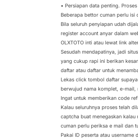
• Persiapan data penting. Proses
Beberapa bettor cuman perlu isi 
Bila seluruh penyiapan udah dij
register account anyar dalam web
OLXTOTO inti atau lewat link alte
Sesudah mendapatinya, jadi situs
yang cukup rapi ini berikan kes
daftar atau daftar untuk menam
Lekas click tombol daftar supay
berwujud nama komplet, e-mail, n
Ingat untuk memberikan code ref
Kalau seluruhnya proses telah di
captcha buat menegaskan kalau re
cuman perlu periksa e mail dan 
Pakai ID peserta atau username 