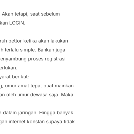
 Akan tetapi, saat sebelum
akan LOGIN.
ruh bettor ketika akan lakukan
 terlalu simple. Bahkan juga
menyambung proses registrasi
erlukan.
arat berikut:
g, umur amat tepat buat mainkan
kan oleh umur dewasa saja. Maka
ra dalam jaringan. Hingga banyak
an internet konstan supaya tidak