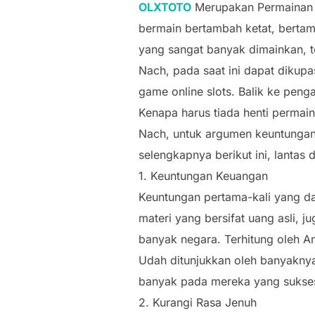
OLXTOTO
Merupakan Permainan t
bermain bertambah ketat, bertamb
yang sangat banyak dimainkan, te
Nach, pada saat ini dapat dikup
game online slots. Balik ke pen
Kenapa harus tiada henti permain
Nach, untuk argumen keuntungann
selengkapnya berikut ini, lantas
1. Keuntungan Keuangan
Keuntungan pertama-kali yang da
materi yang bersifat uang asli, j
banyak negara. Terhitung oleh An
Udah ditunjukkan oleh banyaknya 
banyak pada mereka yang sukse
2. Kurangi Rasa Jenuh