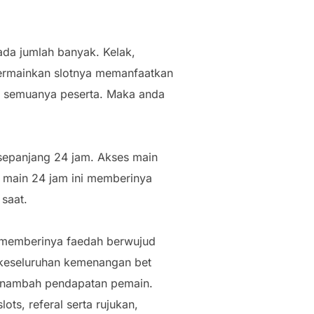
da jumlah banyak. Kelak,
permainkan slotnya memanfaatkan
t semuanya peserta. Maka anda
sepanjang 24 jam. Akses main
s main 24 jam ini memberinya
saat.
at memberinya faedah berwujud
 keseluruhan kemenangan bet
 menambah pendapatan pemain.
ts, referal serta rujukan,