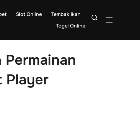
Search
bet
Slot Online
Tembak Ikan
TOGGLE S
for:
Togel Online
n Permainan
 Player