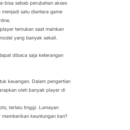
sa-bisa sebab perubahan akses
p menjadi satu diantara game
line.
 player temukan saat mainkan
model yang banyak sekali.
dapat dibaca saja keterangan
ntuk keuangan. Dalam pengertian
harapkan oleh banyak player di
ts, terlalu tinggi. Lumayan
r memberikan keuntungan kan?