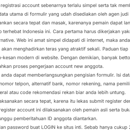
 registrasi account sebenarnya terlalu simpel serta tak m
data utama di formulir yang udah disediakan oleh agen jud
alankan secara tepat dan masak, karenanya pemain dapat l
 terhebat Indonesia ini. Cara pertama harus dikerjakan yakn
rnative. Web ini amat simpel didapati di internet, maka and
 akan menghadirkan teras yang atraktif sekali. Paduan tiap
an-kesan modern di website. Dengan demikian, banyak betto
bahkan proses pengerjaan account new anggota.
a anda dapat memberlangsungkan pengisian formulir. Isi da
omor telpon, alternatif bank, nomor rekening, nama pemili
eral atau code rekomendasi rekan biar anda lebih untung.
laksanakan secara tepat, karena itu lekas submit register
gister account ini dilaksanakan oleh pemain asli serta buk
tunggu pemberitahuan ID anggota diantarkan.
dan password buat LOGIN ke situs inti. Sebab hanya cukup 