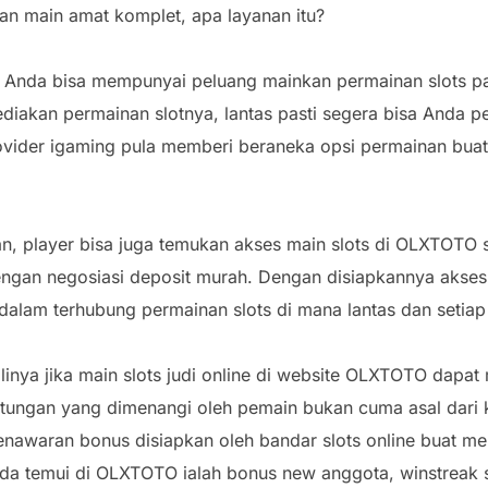
n main amat komplet, apa layanan itu?
 Anda bisa mempunyai peluang mainkan permainan slots pa
diakan permainan slotnya, lantas pasti segera bisa Anda 
rovider igaming pula memberi beraneka opsi permainan bua
n, player bisa juga temukan akses main slots di OLXTOTO 
 dengan negosiasi deposit murah. Dengan disiapkannya akse
alam terhubung permainan slots di mana lantas dan setiap 
alinya jika main slots judi online di website OLXTOTO dap
tungan yang dimenangi oleh pemain bukan cuma asal dari
penawaran bonus disiapkan oleh bandar slots online buat
da temui di OLXTOTO ialah bonus new anggota, winstreak slo