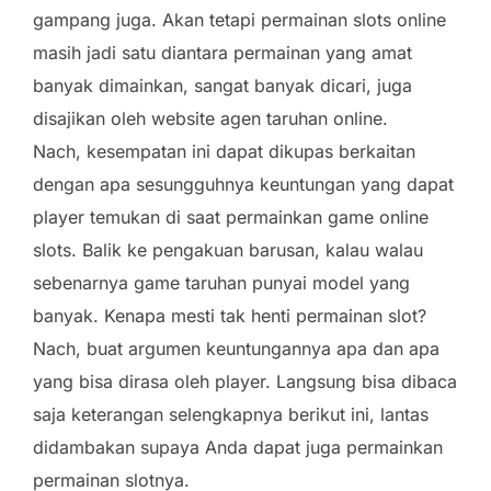
gampang juga. Akan tetapi permainan slots online
masih jadi satu diantara permainan yang amat
banyak dimainkan, sangat banyak dicari, juga
disajikan oleh website agen taruhan online.
Nach, kesempatan ini dapat dikupas berkaitan
dengan apa sesungguhnya keuntungan yang dapat
player temukan di saat permainkan game online
slots. Balik ke pengakuan barusan, kalau walau
sebenarnya game taruhan punyai model yang
banyak. Kenapa mesti tak henti permainan slot?
Nach, buat argumen keuntungannya apa dan apa
yang bisa dirasa oleh player. Langsung bisa dibaca
saja keterangan selengkapnya berikut ini, lantas
didambakan supaya Anda dapat juga permainkan
permainan slotnya.