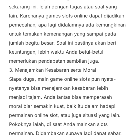
sekarang ini, lelah dengan tugas atau soal yang
lain. Karenanya games slots online dapat dijadikan
pemecahan, apa lagi didalamnya ada kemungkinan
untuk temukan kemenangan yang sampai pada
jumlah begitu besar. Soal ini pastinya akan beri
keuntungan, lebih waktu Anda betul-betul
memerlukan pendapatan sambilan juga.
3. Menajamkan Kesabaran serta Moral
Siapa duga, main game online slots pun nyata-
nyatanya bisa menajamkan kesabaran lebih
menjadi tajam. Anda lantas bisa memperasah
moral biar semakin kuat, baik itu dalam hadapi
permainan online slot, atau juga situasi yang lain.
Pokoknya ialah, di saat Anda mainkan slots
permainan. Didambakan supaya lagi dapat sabar,