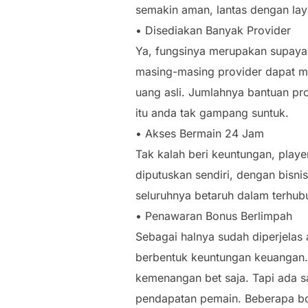
semakin aman, lantas dengan lay
• Disediakan Banyak Provider
Ya, fungsinya merupakan supaya
masing-masing provider dapat m
uang asli. Jumlahnya bantuan p
itu anda tak gampang suntuk.
• Akses Bermain 24 Jam
Tak kalah beri keuntungan, play
diputuskan sendiri, dengan bisn
seluruhnya betaruh dalam terhubu
• Penawaran Bonus Berlimpah
Sebagai halnya sudah diperjelas
berbentuk keuntungan keuangan.
kemenangan bet saja. Tapi ada 
pendapatan pemain. Beberapa bo