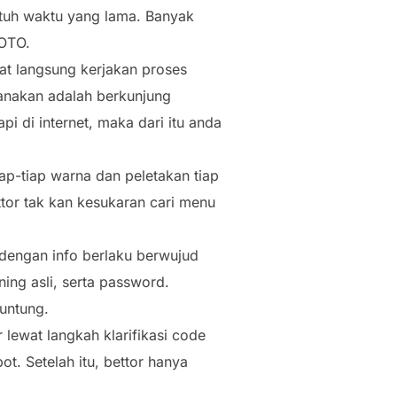
butuh waktu yang lama. Banyak
TOTO.
at langsung kerjakan proses
sanakan adalah berkunjung
pi di internet, maka dari itu anda
ap-tiap warna dan peletakan tiap
tor tak kan kesukaran cari menu
 dengan info berlaku berwujud
ing asli, serta password.
untung.
 lewat langkah klarifikasi code
t. Setelah itu, bettor hanya