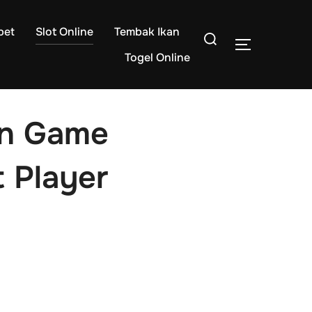
Search
bet
Slot Online
Tembak Ikan
TOGGLE S
for:
Togel Online
in Game
 Player