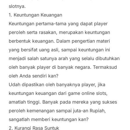
slotnya.
1. Keuntungan Keuangan
Keuntungan pertama-tama yang dapat player
peroleh serta rasakan, merupakan keuntungan
berbentuk keuangan. Dalam pengertian materi
yang bersifat uang asli, sampai keuntungan ini
menjadi salah satunya arah yang selalu dibutuhkan
oleh banyak player di banyak negara. Termaksud
oleh Anda sendiri kan?
Udah dipastikan oleh banyaknya player, jika
keuntungan keuangan dari game online slots,
amatlah tinggi. Banyak pada mereka yang sukses
peroleh kemenangan sampai juta-an Rupiah,
sangatlah memberi keuntungan kan?
2. Kurangi Rasa Suntuk