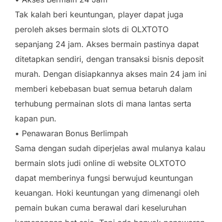
Tak kalah beri keuntungan, player dapat juga
peroleh akses bermain slots di OLXTOTO
sepanjang 24 jam. Akses bermain pastinya dapat
ditetapkan sendiri, dengan transaksi bisnis deposit
murah. Dengan disiapkannya akses main 24 jam ini
memberi kebebasan buat semua betaruh dalam
terhubung permainan slots di mana lantas serta
kapan pun.
• Penawaran Bonus Berlimpah
Sama dengan sudah diperjelas awal mulanya kalau
bermain slots judi online di website OLXTOTO
dapat memberinya fungsi berwujud keuntungan
keuangan. Hoki keuntungan yang dimenangi oleh
pemain bukan cuma berawal dari keseluruhan