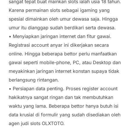
sangat tepat buat mainkan slots ialah usia 18 tahun.
Karena permainan slots sebagai igaming yang
spesial dimainkan oleh umur dewasa saja. Hingga
umur itu dianggap sudah berdikari serta dewasa.
• Menyiapkan jaringan internet dan fitur gawai.
Registrasi account anyar ini dikerjakan secara
online. Hingga beberapa bettor perlu manfaatkan
gawai seperti mobile-phone, PC, atau Desktop dan
meyakinkan jaringan internet konstan supaya tidak
berlangsung rintangan.
• Persiapan data penting. Proses register account
hakikatnya sangat ringan dan tak membutuhkan
waktu yang lama. Beberapa bettor hanya butuh isi
data krusial di formulir yang sudah disediakan oleh
agen judi slots OLXTOTO.