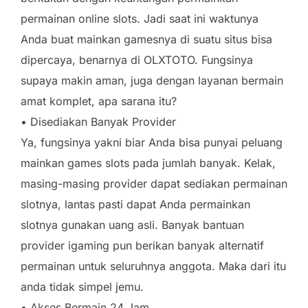
permainan online slots. Jadi saat ini waktunya
Anda buat mainkan gamesnya di suatu situs bisa
dipercaya, benarnya di OLXTOTO. Fungsinya
supaya makin aman, juga dengan layanan bermain
amat komplet, apa sarana itu?
• Disediakan Banyak Provider
Ya, fungsinya yakni biar Anda bisa punyai peluang
mainkan games slots pada jumlah banyak. Kelak,
masing-masing provider dapat sediakan permainan
slotnya, lantas pasti dapat Anda permainkan
slotnya gunakan uang asli. Banyak bantuan
provider igaming pun berikan banyak alternatif
permainan untuk seluruhnya anggota. Maka dari itu
anda tidak simpel jemu.
• Akses Bermain 24 Jam