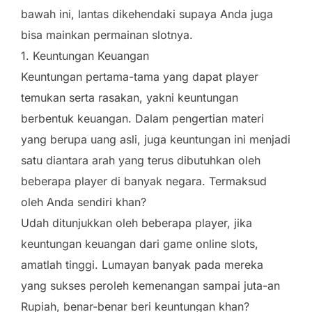
bawah ini, lantas dikehendaki supaya Anda juga
bisa mainkan permainan slotnya.
1. Keuntungan Keuangan
Keuntungan pertama-tama yang dapat player
temukan serta rasakan, yakni keuntungan
berbentuk keuangan. Dalam pengertian materi
yang berupa uang asli, juga keuntungan ini menjadi
satu diantara arah yang terus dibutuhkan oleh
beberapa player di banyak negara. Termaksud
oleh Anda sendiri khan?
Udah ditunjukkan oleh beberapa player, jika
keuntungan keuangan dari game online slots,
amatlah tinggi. Lumayan banyak pada mereka
yang sukses peroleh kemenangan sampai juta-an
Rupiah, benar-benar beri keuntungan khan?