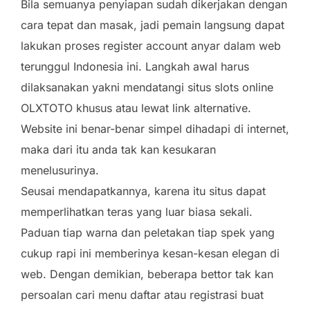
Bila semuanya penyiapan sudah dikerjakan dengan
cara tepat dan masak, jadi pemain langsung dapat
lakukan proses register account anyar dalam web
terunggul Indonesia ini. Langkah awal harus
dilaksanakan yakni mendatangi situs slots online
OLXTOTO khusus atau lewat link alternative.
Website ini benar-benar simpel dihadapi di internet,
maka dari itu anda tak kan kesukaran
menelusurinya.
Seusai mendapatkannya, karena itu situs dapat
memperlihatkan teras yang luar biasa sekali.
Paduan tiap warna dan peletakan tiap spek yang
cukup rapi ini memberinya kesan-kesan elegan di
web. Dengan demikian, beberapa bettor tak kan
persoalan cari menu daftar atau registrasi buat