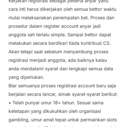
Kerjakan registrasi sebagai peserta anyar yaitu
cara inti harus dikerjakan oleh semua bettor waktu
mulai melaksanakan penempatan bet. Proses dan
prosedur dalam register account anyar jadi
anggota sah terlalu simple. Sampai bettor dapat
melakukan secara berdikari tiada kontribusi CS.
Akan tetapi saat sebelum menyambung proses
registrasi menjadi anggota, ada baiknya kalau
anda mendalami syarat dan lengkapi semua data
yang diperlukan.
Biar semuanya proses registrasi account baru saja
berjalan secara lancar, simak syarat-syarat berikut:
• Telah punyai umur 18+ tahun. Sesuai sama
ketetapan yang dikukuhkan oleh organisasi
gambling, umur amat tepat untuk permainkan slots