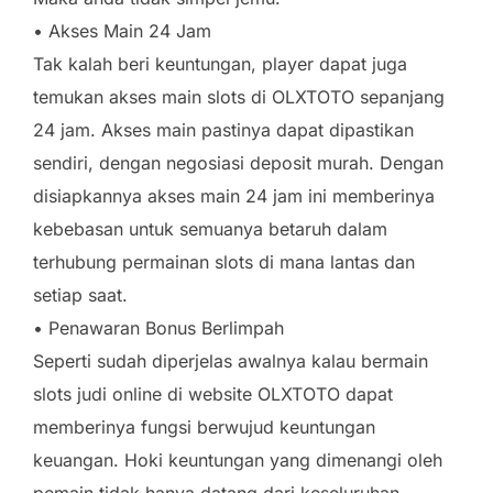
• Akses Main 24 Jam
Tak kalah beri keuntungan, player dapat juga
temukan akses main slots di OLXTOTO sepanjang
24 jam. Akses main pastinya dapat dipastikan
sendiri, dengan negosiasi deposit murah. Dengan
disiapkannya akses main 24 jam ini memberinya
kebebasan untuk semuanya betaruh dalam
terhubung permainan slots di mana lantas dan
setiap saat.
• Penawaran Bonus Berlimpah
Seperti sudah diperjelas awalnya kalau bermain
slots judi online di website OLXTOTO dapat
memberinya fungsi berwujud keuntungan
keuangan. Hoki keuntungan yang dimenangi oleh