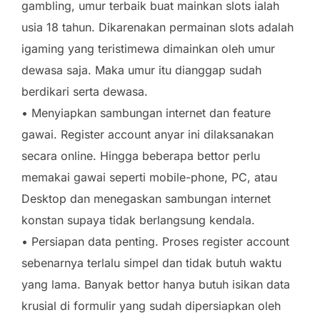
gambling, umur terbaik buat mainkan slots ialah
usia 18 tahun. Dikarenakan permainan slots adalah
igaming yang teristimewa dimainkan oleh umur
dewasa saja. Maka umur itu dianggap sudah
berdikari serta dewasa.
• Menyiapkan sambungan internet dan feature
gawai. Register account anyar ini dilaksanakan
secara online. Hingga beberapa bettor perlu
memakai gawai seperti mobile-phone, PC, atau
Desktop dan menegaskan sambungan internet
konstan supaya tidak berlangsung kendala.
• Persiapan data penting. Proses register account
sebenarnya terlalu simpel dan tidak butuh waktu
yang lama. Banyak bettor hanya butuh isikan data
krusial di formulir yang sudah dipersiapkan oleh