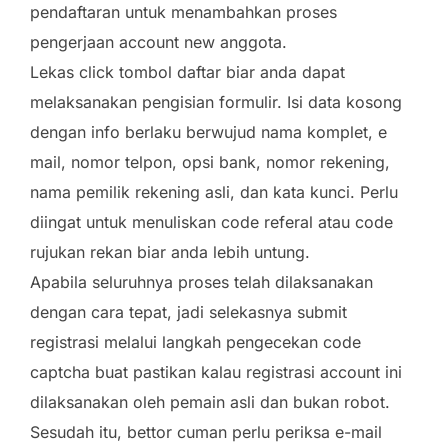
pendaftaran untuk menambahkan proses
pengerjaan account new anggota.
Lekas click tombol daftar biar anda dapat
melaksanakan pengisian formulir. Isi data kosong
dengan info berlaku berwujud nama komplet, e
mail, nomor telpon, opsi bank, nomor rekening,
nama pemilik rekening asli, dan kata kunci. Perlu
diingat untuk menuliskan code referal atau code
rujukan rekan biar anda lebih untung.
Apabila seluruhnya proses telah dilaksanakan
dengan cara tepat, jadi selekasnya submit
registrasi melalui langkah pengecekan code
captcha buat pastikan kalau registrasi account ini
dilaksanakan oleh pemain asli dan bukan robot.
Sesudah itu, bettor cuman perlu periksa e-mail