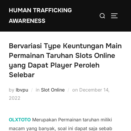
Skip
HUMAN TRAFFICKING
to
Search
TOGGLE
content
AWARENESS
for:
Bervariasi Type Keuntungan Main
Permainan Taruhan Slots Online
yang Dapat Player Peroleh
Selebar
Posted
by
lbvpu
in
Slot Online
on
December 14,
on
2022
OLXTOTO
Merupakan Permainan taruhan miliki
macam yang banyak, soal ini dapat saja sebab