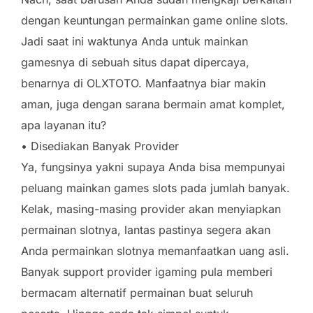
dengan keuntungan permainkan game online slots.
Jadi saat ini waktunya Anda untuk mainkan
gamesnya di sebuah situs dapat dipercaya,
benarnya di OLXTOTO. Manfaatnya biar makin
aman, juga dengan sarana bermain amat komplet,
apa layanan itu?
• Disediakan Banyak Provider
Ya, fungsinya yakni supaya Anda bisa mempunyai
peluang mainkan games slots pada jumlah banyak.
Kelak, masing-masing provider akan menyiapkan
permainan slotnya, lantas pastinya segera akan
Anda permainkan slotnya memanfaatkan uang asli.
Banyak support provider igaming pula memberi
bermacam alternatif permainan buat seluruh