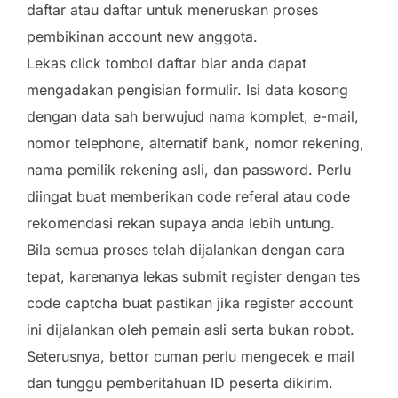
daftar atau daftar untuk meneruskan proses
pembikinan account new anggota.
Lekas click tombol daftar biar anda dapat
mengadakan pengisian formulir. Isi data kosong
dengan data sah berwujud nama komplet, e-mail,
nomor telephone, alternatif bank, nomor rekening,
nama pemilik rekening asli, dan password. Perlu
diingat buat memberikan code referal atau code
rekomendasi rekan supaya anda lebih untung.
Bila semua proses telah dijalankan dengan cara
tepat, karenanya lekas submit register dengan tes
code captcha buat pastikan jika register account
ini dijalankan oleh pemain asli serta bukan robot.
Seterusnya, bettor cuman perlu mengecek e mail
dan tunggu pemberitahuan ID peserta dikirim.