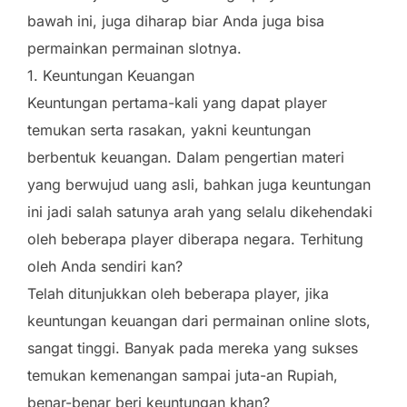
bawah ini, juga diharap biar Anda juga bisa
permainkan permainan slotnya.
1. Keuntungan Keuangan
Keuntungan pertama-kali yang dapat player
temukan serta rasakan, yakni keuntungan
berbentuk keuangan. Dalam pengertian materi
yang berwujud uang asli, bahkan juga keuntungan
ini jadi salah satunya arah yang selalu dikehendaki
oleh beberapa player diberapa negara. Terhitung
oleh Anda sendiri kan?
Telah ditunjukkan oleh beberapa player, jika
keuntungan keuangan dari permainan online slots,
sangat tinggi. Banyak pada mereka yang sukses
temukan kemenangan sampai juta-an Rupiah,
benar-benar beri keuntungan khan?