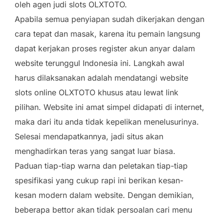
oleh agen judi slots OLXTOTO.
Apabila semua penyiapan sudah dikerjakan dengan
cara tepat dan masak, karena itu pemain langsung
dapat kerjakan proses register akun anyar dalam
website terunggul Indonesia ini. Langkah awal
harus dilaksanakan adalah mendatangi website
slots online OLXTOTO khusus atau lewat link
pilihan. Website ini amat simpel didapati di internet,
maka dari itu anda tidak kepelikan menelusurinya.
Selesai mendapatkannya, jadi situs akan
menghadirkan teras yang sangat luar biasa.
Paduan tiap-tiap warna dan peletakan tiap-tiap
spesifikasi yang cukup rapi ini berikan kesan-
kesan modern dalam website. Dengan demikian,
beberapa bettor akan tidak persoalan cari menu