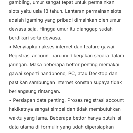
gambling, umur sangat tepat untuk permainkan
slots yaitu usia 18 tahun. Lantaran permainan slots
adalah igaming yang pribadi dimainkan oleh umur
dewasa saja. Hingga umur itu dianggap sudah
berdikari serta dewasa.
• Menyiapkan akses internet dan feature gawai.
Registrasi account baru ini dikerjakan secara dalam
jaringan. Maka beberapa bettor penting memakai
gawai seperti handphone, PC, atau Desktop dan
pastikan sambungan internet konstan supaya tidak
berlangsung rintangan.
• Persiapan data penting. Proses registrasi account
hakikatnya sangat simpel dan tidak membutuhkan
waktu yang lama. Beberapa bettor hanya butuh isi
data utama di formulir yang udah dipersiapkan