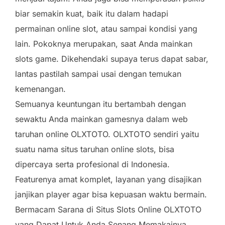
biar semakin kuat, baik itu dalam hadapi
permainan online slot, atau sampai kondisi yang
lain. Pokoknya merupakan, saat Anda mainkan
slots game. Dikehendaki supaya terus dapat sabar,
lantas pastilah sampai usai dengan temukan
kemenangan.
Semuanya keuntungan itu bertambah dengan
sewaktu Anda mainkan gamesnya dalam web
taruhan online OLXTOTO. OLXTOTO sendiri yaitu
suatu nama situs taruhan online slots, bisa
dipercaya serta profesional di Indonesia.
Featurenya amat komplet, layanan yang disajikan
janjikan player agar bisa kepuasan waktu bermain.
Bermacam Sarana di Situs Slots Online OLXTOTO
yang Dapat Untuk Anda Senang Memakainya