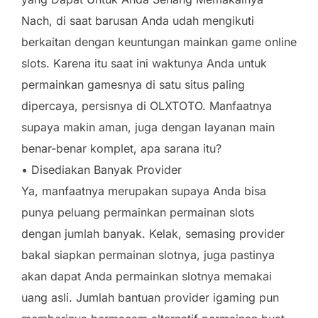
Nach, di saat barusan Anda udah mengikuti
berkaitan dengan keuntungan mainkan game online
slots. Karena itu saat ini waktunya Anda untuk
permainkan gamesnya di satu situs paling
dipercaya, persisnya di OLXTOTO. Manfaatnya
supaya makin aman, juga dengan layanan main
benar-benar komplet, apa sarana itu?
• Disediakan Banyak Provider
Ya, manfaatnya merupakan supaya Anda bisa
punya peluang permainkan permainan slots
dengan jumlah banyak. Kelak, semasing provider
bakal siapkan permainan slotnya, juga pastinya
akan dapat Anda permainkan slotnya memakai
uang asli. Jumlah bantuan provider igaming pun