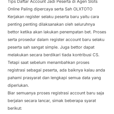
Tips Daftar Account Jadi Peserta di Agen Slots
Online Paling dipercaya serta Sah OLXTOTO
Kerjakan register selaku peserta baru yaitu cara
penting penting dilaksanakan oleh seluruhnya
bettor ketika akan lakukan penempatan bet. Proses
serta prosedur dalam register account baru selaku
peserta sah sangat simple. Juga bettor dapat
melakukan secara berdikari tiada kontribusi CS.
Tetapi saat sebelum menambahkan proses
registrasi sebagai peserta, ada baiknya kalau anda
pahami prasyarat dan lengkapi semua data yang
diperlukan.
Biar semuanya proses registrasi account baru saja
berjalan secara lancar, simak beberapa syarat
berikut: