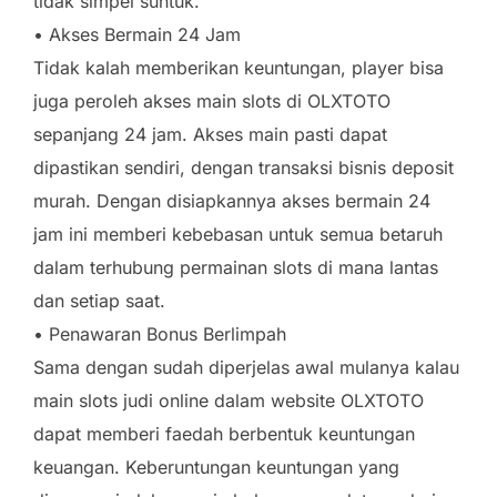
tidak simpel suntuk.
• Akses Bermain 24 Jam
Tidak kalah memberikan keuntungan, player bisa
juga peroleh akses main slots di OLXTOTO
sepanjang 24 jam. Akses main pasti dapat
dipastikan sendiri, dengan transaksi bisnis deposit
murah. Dengan disiapkannya akses bermain 24
jam ini memberi kebebasan untuk semua betaruh
dalam terhubung permainan slots di mana lantas
dan setiap saat.
• Penawaran Bonus Berlimpah
Sama dengan sudah diperjelas awal mulanya kalau
main slots judi online dalam website OLXTOTO
dapat memberi faedah berbentuk keuntungan
keuangan. Keberuntungan keuntungan yang