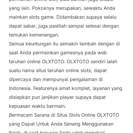
yang lain. Pokoknya merupakan, sewaktu Anda
mainkan slots game. Didambakan supaya selalu
dapat sabar, juga pastilah sampai selesai dengan
temukan kemenangan.
Semua keuntungan itu semakin tambah dengan di
saat Anda permainkan gamesnya pada web
taruhan online OLXTOTO. OLXTOTO sendiri ialah
suatu nama situs taruhan online slots, dapat
dipercaya dan mempunyai pengalaman di
Indonesia. Featurenya amat komplet, layanan yang
disiapkan pun janjikan player supaya dapat
kepuasan waktu bermain.
Bermacam Sarana di Situs Slots Online OLXTOTO
yang Dapat Untuk Anda Senang Menggunakan
Nach, di saat barusan Anda udah mengkaji