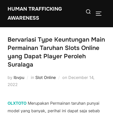
Skip
HUMAN TRAFFICKING
Search
to
TOGGLE
for:
content
AWARENESS
Bervariasi Type Keuntungan Main
Permainan Taruhan Slots Online
yang Dapat Player Peroleh
Suralaga
Posted
by
lbvpu
in
Slot Online
on
December 14,
on
2022
OLXTOTO
Merupakan Permainan taruhan punyai
model yang banyak, perihal ini dapat saja sebab