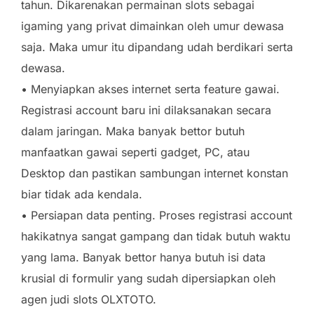
tahun. Dikarenakan permainan slots sebagai
igaming yang privat dimainkan oleh umur dewasa
saja. Maka umur itu dipandang udah berdikari serta
dewasa.
• Menyiapkan akses internet serta feature gawai.
Registrasi account baru ini dilaksanakan secara
dalam jaringan. Maka banyak bettor butuh
manfaatkan gawai seperti gadget, PC, atau
Desktop dan pastikan sambungan internet konstan
biar tidak ada kendala.
• Persiapan data penting. Proses registrasi account
hakikatnya sangat gampang dan tidak butuh waktu
yang lama. Banyak bettor hanya butuh isi data
krusial di formulir yang sudah dipersiapkan oleh
agen judi slots OLXTOTO.