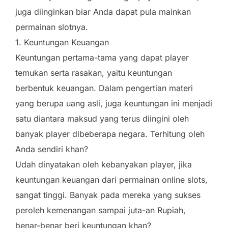
juga diinginkan biar Anda dapat pula mainkan
permainan slotnya.
1. Keuntungan Keuangan
Keuntungan pertama-tama yang dapat player
temukan serta rasakan, yaitu keuntungan
berbentuk keuangan. Dalam pengertian materi
yang berupa uang asli, juga keuntungan ini menjadi
satu diantara maksud yang terus diingini oleh
banyak player dibeberapa negara. Terhitung oleh
Anda sendiri khan?
Udah dinyatakan oleh kebanyakan player, jika
keuntungan keuangan dari permainan online slots,
sangat tinggi. Banyak pada mereka yang sukses
peroleh kemenangan sampai juta-an Rupiah,
benar-benar beri keuntungan khan?