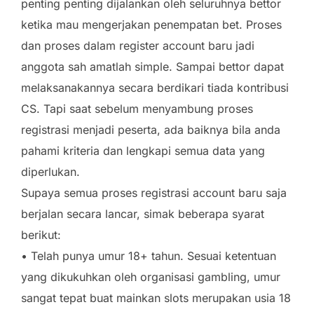
penting penting dijalankan oleh seluruhnya bettor
ketika mau mengerjakan penempatan bet. Proses
dan proses dalam register account baru jadi
anggota sah amatlah simple. Sampai bettor dapat
melaksanakannya secara berdikari tiada kontribusi
CS. Tapi saat sebelum menyambung proses
registrasi menjadi peserta, ada baiknya bila anda
pahami kriteria dan lengkapi semua data yang
diperlukan.
Supaya semua proses registrasi account baru saja
berjalan secara lancar, simak beberapa syarat
berikut:
• Telah punya umur 18+ tahun. Sesuai ketentuan
yang dikukuhkan oleh organisasi gambling, umur
sangat tepat buat mainkan slots merupakan usia 18