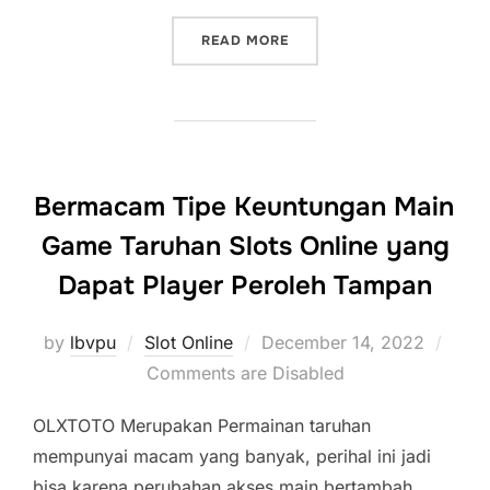
“BERVARIASI MODEL KEU
READ MORE
Bermacam Tipe Keuntungan Main
Game Taruhan Slots Online yang
Dapat Player Peroleh Tampan
Posted
by
lbvpu
Slot Online
December 14, 2022
on
Comments are Disabled
OLXTOTO Merupakan Permainan taruhan
mempunyai macam yang banyak, perihal ini jadi
bisa karena perubahan akses main bertambah