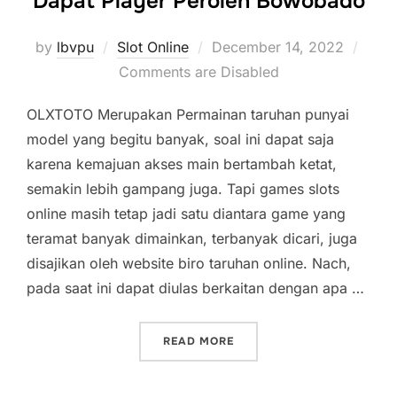
Dapat Player Peroleh Bowobado
Posted
by
lbvpu
Slot Online
December 14, 2022
on
Comments are Disabled
OLXTOTO Merupakan Permainan taruhan punyai
model yang begitu banyak, soal ini dapat saja
karena kemajuan akses main bertambah ketat,
semakin lebih gampang juga. Tapi games slots
online masih tetap jadi satu diantara game yang
teramat banyak dimainkan, terbanyak dicari, juga
disajikan oleh website biro taruhan online. Nach,
pada saat ini dapat diulas berkaitan dengan apa …
“BANYAK MODEL KEUNTUN
READ MORE