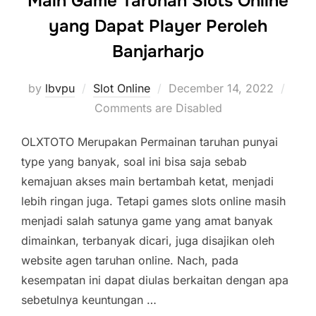
Main Game Taruhan Slots Online
yang Dapat Player Peroleh
Banjarharjo
Posted
by
lbvpu
Slot Online
December 14, 2022
on
Comments are Disabled
OLXTOTO Merupakan Permainan taruhan punyai
type yang banyak, soal ini bisa saja sebab
kemajuan akses main bertambah ketat, menjadi
lebih ringan juga. Tetapi games slots online masih
menjadi salah satunya game yang amat banyak
dimainkan, terbanyak dicari, juga disajikan oleh
website agen taruhan online. Nach, pada
kesempatan ini dapat diulas berkaitan dengan apa
sebetulnya keuntungan …