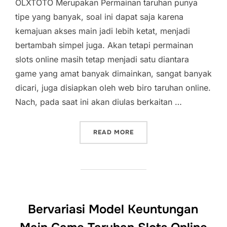
OLXTOTO Merupakan Permainan taruhan punya
tipe yang banyak, soal ini dapat saja karena
kemajuan akses main jadi lebih ketat, menjadi
bertambah simpel juga. Akan tetapi permainan
slots online masih tetap menjadi satu diantara
game yang amat banyak dimainkan, sangat banyak
dicari, juga disiapkan oleh web biro taruhan online.
Nach, pada saat ini akan diulas berkaitan …
“BERVARIASI MODEL KEUN
READ MORE
Bervariasi Model Keuntungan