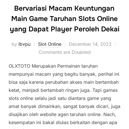
Bervariasi Macam Keuntungan
Main Game Taruhan Slots Online
yang Dapat Player Peroleh Dekai
Posted
by
lbvpu
Slot Online
December 14, 2022
on
Comments are Disabled
OLXTOTO Merupakan Permainan taruhan
mempunyai macam yang begitu banyak, perihal ini
bisa saja karena perubahan akses main bertambah
ketat, menjadi bertambah ringan juga. Tapi games
slots online selalu jadi satu diantara game yang
amat banyak dimainkan, sangat banyak dicari, juga
disajikan oleh website agen taruhan online. Nach,
kesempatan ini bakal diulas berkaitan dengan apa