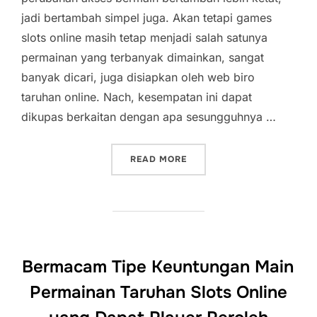
jadi bertambah simpel juga. Akan tetapi games
slots online masih tetap menjadi salah satunya
permainan yang terbanyak dimainkan, sangat
banyak dicari, juga disiapkan oleh web biro
taruhan online. Nach, kesempatan ini dapat
dikupas berkaitan dengan apa sesungguhnya …
“BERMACAM TYPE KEUNTU
READ MORE
Bermacam Tipe Keuntungan Main
Permainan Taruhan Slots Online