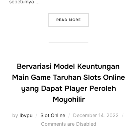
sebetulnya …
“BERVARIASI MACAM KEUN
READ MORE
Bervariasi Model Keuntungan
Main Game Taruhan Slots Online
yang Dapat Player Peroleh
Moyohilir
Posted
by
lbvpu
Slot Online
December 14, 2022
on
Comments are Disabled