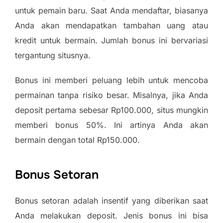
untuk pemain baru. Saat Anda mendaftar, biasanya
Anda akan mendapatkan tambahan uang atau
kredit untuk bermain. Jumlah bonus ini bervariasi
tergantung situsnya.
Bonus ini memberi peluang lebih untuk mencoba
permainan tanpa risiko besar. Misalnya, jika Anda
deposit pertama sebesar Rp100.000, situs mungkin
memberi bonus 50%. Ini artinya Anda akan
bermain dengan total Rp150.000.
Bonus Setoran
Bonus setoran adalah insentif yang diberikan saat
Anda melakukan deposit. Jenis bonus ini bisa