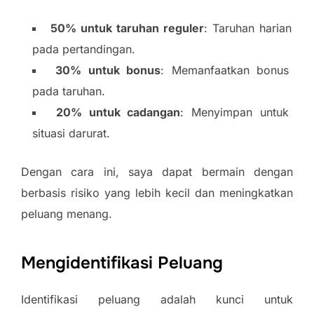
50% untuk taruhan reguler
: Taruhan harian
pada pertandingan.
30% untuk bonus
: Memanfaatkan bonus
pada taruhan.
20% untuk cadangan
: Menyimpan untuk
situasi darurat.
Dengan cara ini, saya dapat bermain dengan
berbasis risiko yang lebih kecil dan meningkatkan
peluang menang.
Mengidentifikasi Peluang
Identifikasi peluang adalah kunci untuk