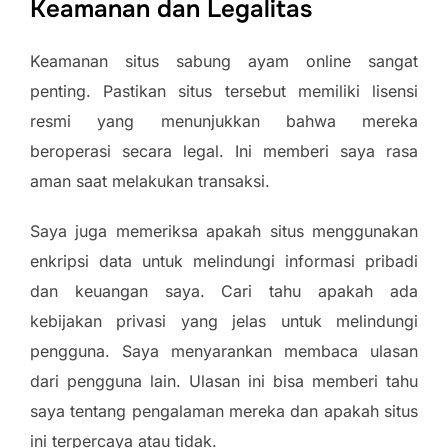
Keamanan dan Legalitas
Keamanan situs sabung ayam online sangat
penting. Pastikan situs tersebut memiliki lisensi
resmi yang menunjukkan bahwa mereka
beroperasi secara legal. Ini memberi saya rasa
aman saat melakukan transaksi.
Saya juga memeriksa apakah situs menggunakan
enkripsi data untuk melindungi informasi pribadi
dan keuangan saya. Cari tahu apakah ada
kebijakan privasi yang jelas untuk melindungi
pengguna. Saya menyarankan membaca ulasan
dari pengguna lain. Ulasan ini bisa memberi tahu
saya tentang pengalaman mereka dan apakah situs
ini terpercaya atau tidak.