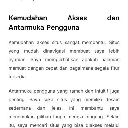
Kemudahan Akses dan
Antarmuka Pengguna
Kemudahan akses situs sangat membantu. Situs
yang mudah dinavigasi membuat saya lebih
nyaman. Saya memperhatikan apakah halaman
memuat dengan cepat dan bagaimana segala fitur
tersedia.
Antarmuka pengguna yang ramah dan intuitif juga
penting. Saya suka situs yang memiliki desain
sederhana dan jelas. Ini membantu saya
menemukan pilihan tanpa merasa bingung. Selain
itu, saya mencari situs yang bisa diakses melalui