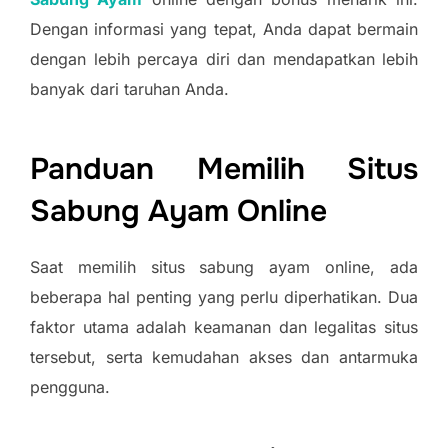
Dengan informasi yang tepat, Anda dapat bermain
dengan lebih percaya diri dan mendapatkan lebih
banyak dari taruhan Anda.
Panduan Memilih Situs
Sabung Ayam Online
Saat memilih situs sabung ayam online, ada
beberapa hal penting yang perlu diperhatikan. Dua
faktor utama adalah keamanan dan legalitas situs
tersebut, serta kemudahan akses dan antarmuka
pengguna.