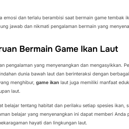
wa emosi dan terlalu berambisi saat bermain game tembak
ggung jawab dan nikmati pengalaman bermain yang menyen
ruan Bermain Game Ikan Laut
an pengalaman yang menyenangkan dan mengasyikkan. Pe
indahan dunia bawah laut dan berinteraksi dengan berbagai
 yang menghibur,
game ikan
laut juga memiliki manfaat edu
pan laut.
t belajar tentang habitat dan perilaku setiap spesies ika
alaman belajar yang menyenangkan ini dapat memberi Anda
ekaragaman hayati dan lingkungan laut.