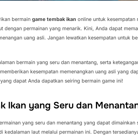
yikan bermain
game tembak ikan
online untuk kesempatan 
laut dengan permainan yang menarik. Kini, Anda dapat mem
menangan uang asli. Jangan lewatkan kesempatan untuk b
laman bermain yang seru dan menantang, serta ketegangan
 memberikan kesempatan memenangkan uang asli yang dapa
 yang dapat Anda dapatkan seiring bermain game ini!
k Ikan yang Seru dan Menanta
ermainan yang seru dan menantang yang dapat dimainkan s
i kedalaman laut melalui permainan ini. Dengan tersediany