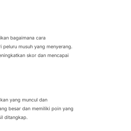
ikan bagaimana cara
ri peluru musuh yang menyerang.
meningkatkan skor dan mencapai
 ikan yang muncul dan
g besar dan memiliki poin yang
il ditangkap.