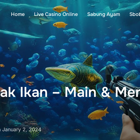
Home
Live Casino Online
Sabung Ayam
Sbo
k Ikan – Main & Me
Posted
n
January 2, 2024
on