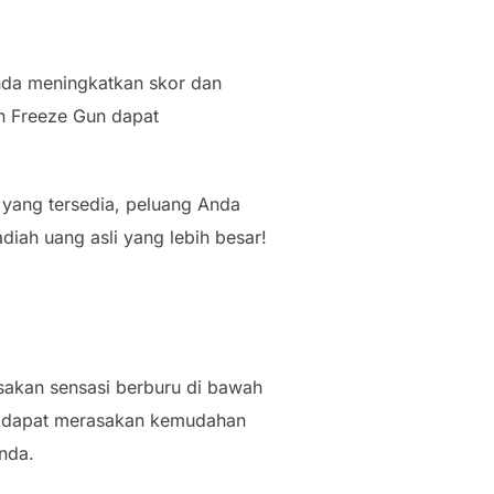
Anda meningkatkan skor dan
n Freeze Gun dapat
 yang tersedia, peluang Anda
iah uang asli yang lebih besar!
sakan sensasi berburu di bawah
 dapat merasakan kemudahan
nda.