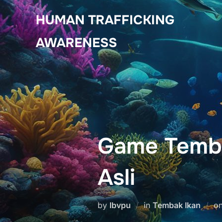
Skip
HUMAN TRAFFICKING
to
content
AWARENESS
Game Temba
Asli
by
lbvpu
in
Tembak Ikan
o