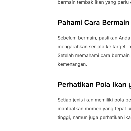
bermain tembak ikan yang perlu 
Pahami Cara Bermain
Sebelum bermain, pastikan An
mengarahkan senjata ke target,
Setelah memahami cara bermain y
kemenangan.
Perhatikan Pola Ikan
Setiap jenis ikan memiliki pola
manfaatkan momen yang tepat u
tinggi, namun juga perhatikan ik