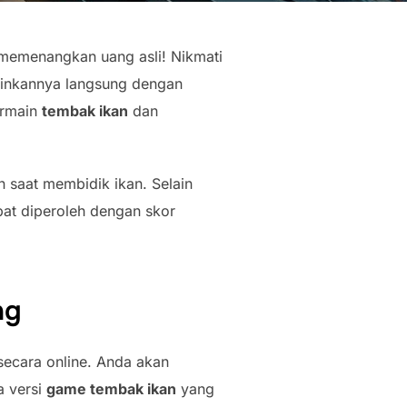
memenangkan uang asli! Nikmati
ainkannya langsung dengan
ermain
tembak ikan
dan
 saat membidik ikan. Selain
t diperoleh dengan skor
ng
ecara online. Anda akan
a versi
game tembak ikan
yang