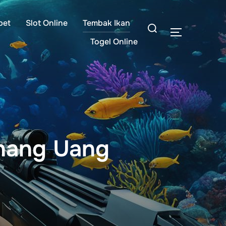
Search
bet
Slot Online
Tembak Ikan
TOGGLE S
for:
Togel Online
nang Uang