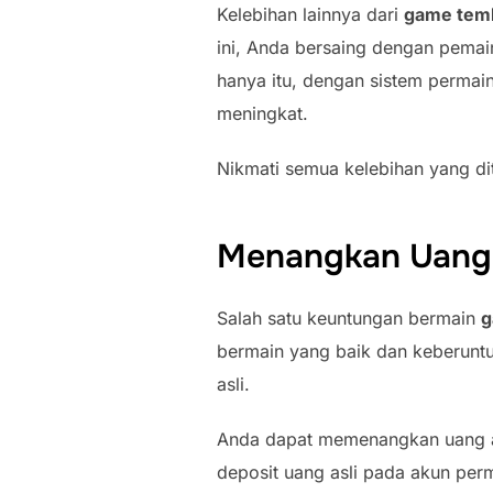
Kelebihan lainnya dari
game temb
ini, Anda bersaing dengan pemain
hanya itu, dengan sistem perma
meningkat.
Nikmati semua kelebihan yang d
Menangkan Uang 
Salah satu keuntungan bermain
g
bermain yang baik dan keberun
asli.
Anda dapat memenangkan uang asl
deposit uang asli pada akun p