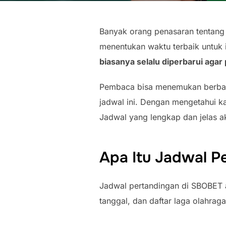
Banyak orang penasaran tentang 
menentukan waktu terbaik untuk 
biasanya selalu diperbarui agar
Pembaca bisa menemukan berbaga
jadwal ini. Dengan mengetahui ka
Jadwal yang lengkap dan jelas a
Apa Itu Jadwal P
Jadwal pertandingan di SBOBET a
tanggal, dan daftar laga olahrag