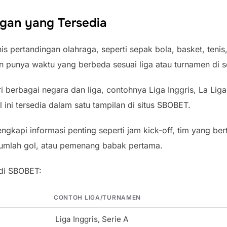
ngan yang Tersedia
 pertandingan olahraga, seperti sepak bola, basket, tenis
an punya waktu yang berbeda sesuai liga atau turnamen di s
 berbagai negara dan liga, contohnya Liga Inggris, La Lig
 ini tersedia dalam satu tampilan di situs SBOBET.
ngkapi informasi penting seperti jam kick-off, tim yang ber
 jumlah gol, atau pemenang babak pertama.
 di SBOBET:
CONTOH LIGA/TURNAMEN
Liga Inggris, Serie A