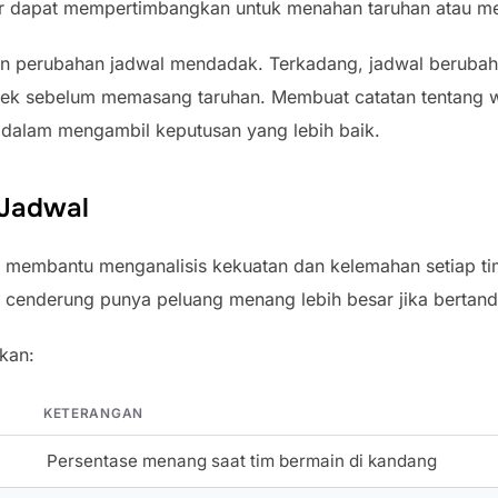
or dapat mempertimbangkan untuk menahan taruhan atau mem
n perubahan jadwal mendadak. Terkadang, jadwal berubah k
dicek sebelum memasang taruhan. Membuat catatan tentang w
 dalam mengambil keputusan yang lebih baik.
i Jadwal
an membantu menganalisis kekuatan dan kelemahan setiap ti
cenderung punya peluang menang lebih besar jika bertandi
ikan:
KETERANGAN
Persentase menang saat tim bermain di kandang