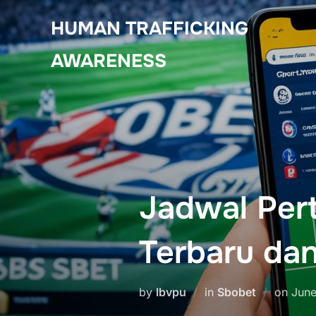
Skip
HUMAN TRAFFICKING
to
content
AWARENESS
Jadwal Per
Terbaru da
Post
by
lbvpu
in
Sbobet
on
June
on