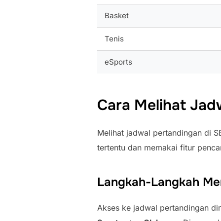
Basket
Tenis
eSports
Cara Melihat Jad
Melihat jadwal pertandingan di 
tertentu dan memakai fitur penca
Langkah-Langkah Me
Akses ke jadwal pertandingan di