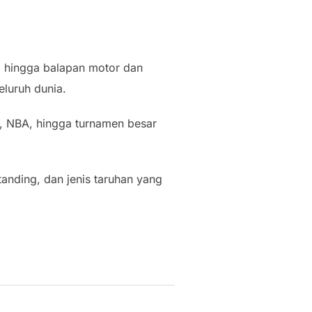
, hingga balapan motor dan
eluruh dunia.
a, NBA, hingga turnamen besar
tanding, dan jenis taruhan yang