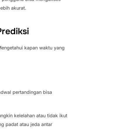
ebih akurat.
rediksi
 Mengetahui kapan waktu yang
dwal pertandingan bisa
gkin kelelahan atau tidak ikut
ng padat atau jeda antar