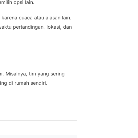
ilih opsi lain.
arena cuaca atau alasan lain.
aktu pertandingan, lokasi, dan
m. Misalnya, tim yang sering
ng di rumah sendiri.