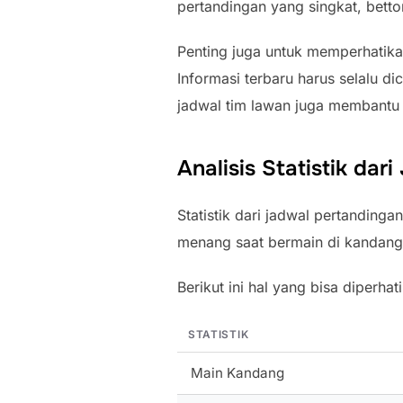
pertandingan yang singkat, bett
Penting juga untuk memperhatika
Informasi terbaru harus selalu 
jadwal tim lawan juga membantu
Analisis Statistik dar
Statistik dari jadwal pertanding
menang saat bermain di kandang 
Berikut ini hal yang bisa diperhat
STATISTIK
Main Kandang