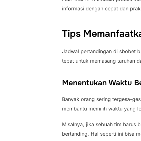
informasi dengan cepat dan prakt
Tips Memanfaatka
Jadwal pertandingan di sbobet 
tepat untuk memasang taruhan da
Menentukan Waktu Be
Banyak orang sering tergesa-ge
membantu memilih waktu yang le
Misalnya, jika sebuah tim harus 
bertanding. Hal seperti ini bisa