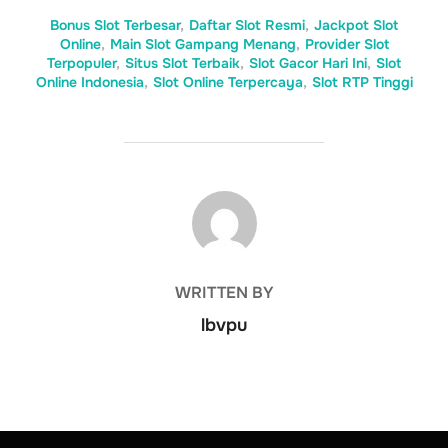
Bonus Slot Terbesar
,
Daftar Slot Resmi
,
Jackpot Slot
Online
,
Main Slot Gampang Menang
,
Provider Slot
Terpopuler
,
Situs Slot Terbaik
,
Slot Gacor Hari Ini
,
Slot
Online Indonesia
,
Slot Online Terpercaya
,
Slot RTP Tinggi
POST AUTHOR
WRITTEN BY
lbvpu