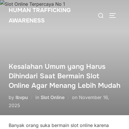
Skip
HUMAN TRAFFICKING
to
Search
TOGGLE
content
AWARENESS
for:
Kesalahan Umum yang Harus
Dihindari Saat Bermain Slot
Online Agar Menang Lebih Mudah
Posted
by
lbvpu
in
Slot Online
on
November 16,
on
2025
Banyak orang suka bermain slot online karena