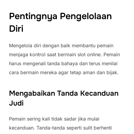
Pentingnya Pengelolaan
Diri
Mengelola diri dengan baik membantu pemain
menjaga kontrol saat bermain slot online. Pemain
harus mengenali tanda bahaya dan terus menilai
cara bermain mereka agar tetap aman dan bijak.
Mengabaikan Tanda Kecanduan
Judi
Pemain sering kali tidak sadar jika mulai
kecanduan. Tanda-tanda seperti sulit berhenti