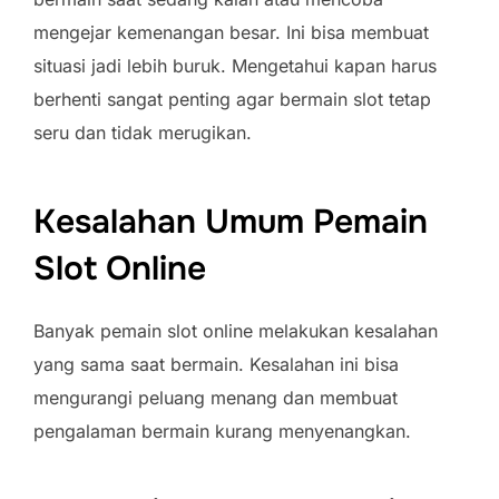
mengejar kemenangan besar. Ini bisa membuat
situasi jadi lebih buruk. Mengetahui kapan harus
berhenti sangat penting agar bermain slot tetap
seru dan tidak merugikan.
Kesalahan Umum Pemain
Slot Online
Banyak pemain slot online melakukan kesalahan
yang sama saat bermain. Kesalahan ini bisa
mengurangi peluang menang dan membuat
pengalaman bermain kurang menyenangkan.