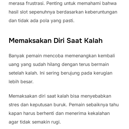
merasa frustrasi. Penting untuk memahami bahwa
hasil slot sepenuhnya berdasarkan keberuntungan
dan tidak ada pola yang pasti.
Memaksakan Diri Saat Kalah
Banyak pemain mencoba memenangkan kembali
uang yang sudah hilang dengan terus bermain
setelah kalah. Ini sering berujung pada kerugian
lebih besar.
Memaksakan diri saat kalah bisa menyebabkan
stres dan keputusan buruk. Pemain sebaiknya tahu
kapan harus berhenti dan menerima kekalahan
agar tidak semakin rugi.