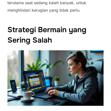
terutama saat sedang kalah banyak, untuk
menghindari kerugian yang tidak perlu.
Strategi Bermain yang
Sering Salah