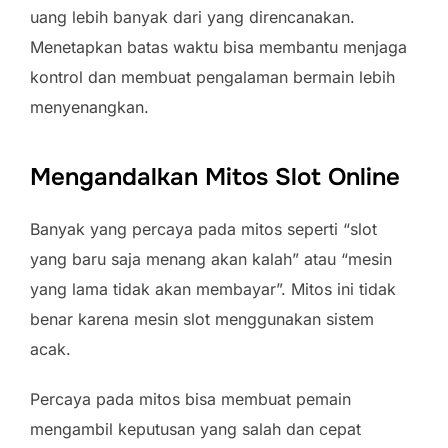
uang lebih banyak dari yang direncanakan.
Menetapkan batas waktu bisa membantu menjaga
kontrol dan membuat pengalaman bermain lebih
menyenangkan.
Mengandalkan Mitos Slot Online
Banyak yang percaya pada mitos seperti “slot
yang baru saja menang akan kalah” atau “mesin
yang lama tidak akan membayar”. Mitos ini tidak
benar karena mesin slot menggunakan sistem
acak.
Percaya pada mitos bisa membuat pemain
mengambil keputusan yang salah dan cepat