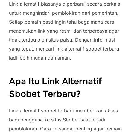
Link alternatif biasanya diperbarui secara berkala
untuk menghindari pemblokiran dari pemerintah.
Setiap pemain pasti ingin tahu bagaimana cara
menemukan link yang resmi dan terpercaya agar
tidak tertipu oleh situs palsu. Dengan informasi
yang tepat, mencari link alternatif sbobet terbaru
jadi lebih mudah dan aman.
Apa Itu Link Alternatif
Sbobet Terbaru?
Link alternatif sbobet terbaru memberikan akses
bagi pengguna ke situs Sbobet saat terjadi
pemblokiran. Cara ini sangat penting agar pemain