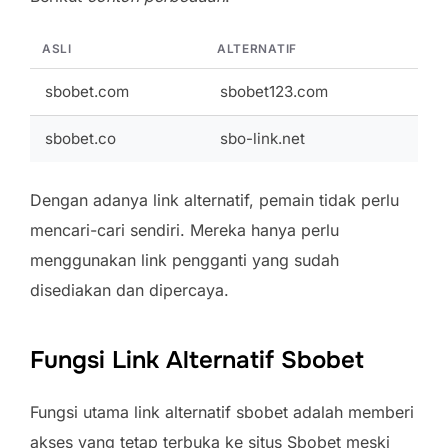
ASLI
ALTERNATIF
sbobet.com
sbobet123.com
sbobet.co
sbo-link.net
Dengan adanya link alternatif, pemain tidak perlu
mencari-cari sendiri. Mereka hanya perlu
menggunakan link pengganti yang sudah
disediakan dan dipercaya.
Fungsi Link Alternatif Sbobet
Fungsi utama link alternatif sbobet adalah memberi
akses yang tetap terbuka ke situs Sbobet meski