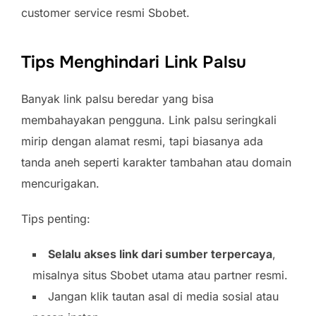
customer service resmi Sbobet.
Tips Menghindari Link Palsu
Banyak link palsu beredar yang bisa
membahayakan pengguna. Link palsu seringkali
mirip dengan alamat resmi, tapi biasanya ada
tanda aneh seperti karakter tambahan atau domain
mencurigakan.
Tips penting:
Selalu akses link dari sumber terpercaya
,
misalnya situs Sbobet utama atau partner resmi.
Jangan klik tautan asal di media sosial atau