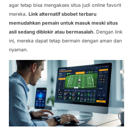
agar tetap bisa mengakses situs judi online favorit
mereka.
Link alternatif sbobet terbaru
memudahkan pemain untuk masuk meski situs
asli sedang diblokir atau bermasalah.
Dengan link
ini, mereka dapat tetap bermain dengan aman dan
nyaman.