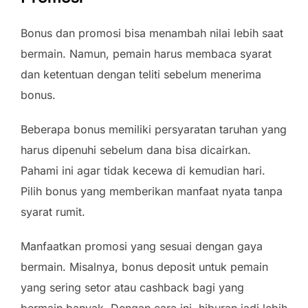
Bonus dan promosi bisa menambah nilai lebih saat
bermain. Namun, pemain harus membaca syarat
dan ketentuan dengan teliti sebelum menerima
bonus.
Beberapa bonus memiliki persyaratan taruhan yang
harus dipenuhi sebelum dana bisa dicairkan.
Pahami ini agar tidak kecewa di kemudian hari.
Pilih bonus yang memberikan manfaat nyata tanpa
syarat rumit.
Manfaatkan promosi yang sesuai dengan gaya
bermain. Misalnya, bonus deposit untuk pemain
yang sering setor atau cashback bagi yang