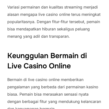
Variasi permainan dan kualitas streaming menjadi
alasan mengapa live casino online terus meningkat
popularitasnya. Dengan fitur-fitur tersebut, pemain
bisa mendapatkan hiburan sekaligus peluang
menang yang adil dan transparan.
Keunggulan Bermain di
Live Casino Online
Bermain di live casino online memberikan
pengalaman yang berbeda dari permainan kasino
biasa. Pemain bisa merasakan sensasi nyata
dengan berbagai fitur yang mendukung kelancaran
dan kenyamanan bermain.