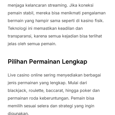
menjaga kelancaran streaming. Jika koneksi
pemain stabil, mereka bisa menikmati pengalaman
bermain yang hampir sama seperti di kasino fisik.
Teknologi ini memastikan keadilan dan
transparansi, karena semua kejadian bisa terlihat
jelas oleh semua pemain.
Pilihan Permainan Lengkap
Live casino online sering menyediakan berbagai
jenis permainan yang lengkap. Mulai dari
blackjack, roulette, baccarat, hingga poker dan
permainan roda keberuntungan. Pemain bisa
memilih sesuai selera dan strategi yang ingin
digunakan.