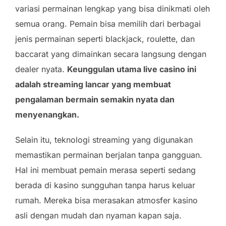
variasi permainan lengkap yang bisa dinikmati oleh
semua orang. Pemain bisa memilih dari berbagai
jenis permainan seperti blackjack, roulette, dan
baccarat yang dimainkan secara langsung dengan
dealer nyata.
Keunggulan utama live casino ini
adalah streaming lancar yang membuat
pengalaman bermain semakin nyata dan
menyenangkan.
Selain itu, teknologi streaming yang digunakan
memastikan permainan berjalan tanpa gangguan.
Hal ini membuat pemain merasa seperti sedang
berada di kasino sungguhan tanpa harus keluar
rumah. Mereka bisa merasakan atmosfer kasino
asli dengan mudah dan nyaman kapan saja.