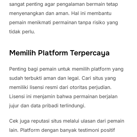
sangat penting agar pengalaman bermain tetap
menyenangkan dan aman. Hal ini membantu
pemain menikmati permainan tanpa risiko yang
tidak perlu.
Memilih Platform Terpercaya
Penting bagi pemain untuk memilih platform yang
sudah terbukti aman dan legal. Cari situs yang
memiliki lisensi resmi dari otoritas perjudian.
Lisensi ini menjamin bahwa permainan berjalan
jujur dan data pribadi terlindungi.
Cek juga reputasi situs melalui ulasan dari pemain
lain. Platform dengan banyak testimoni positif