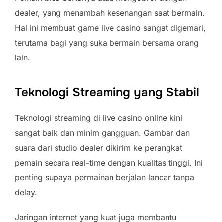
dealer, yang menambah kesenangan saat bermain.
Hal ini membuat game live casino sangat digemari,
terutama bagi yang suka bermain bersama orang
lain.
Teknologi Streaming yang Stabil
Teknologi streaming di live casino online kini
sangat baik dan minim gangguan. Gambar dan
suara dari studio dealer dikirim ke perangkat
pemain secara real-time dengan kualitas tinggi. Ini
penting supaya permainan berjalan lancar tanpa
delay.
Jaringan internet yang kuat juga membantu