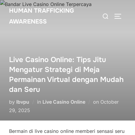
Skip
HUMAN TRAFFICKING
to
Search
TOGGLE
content
AWARENESS
for:
Live Casino Online: Tips Jitu
Mengatur Strategi di Meja
Permainan Virtual dengan Mudah
dan Seru
Posted
by
lbvpu
in
Live Casino Online
on
October
on
29, 2025
Bermain di live casino online memberi sensasi seru