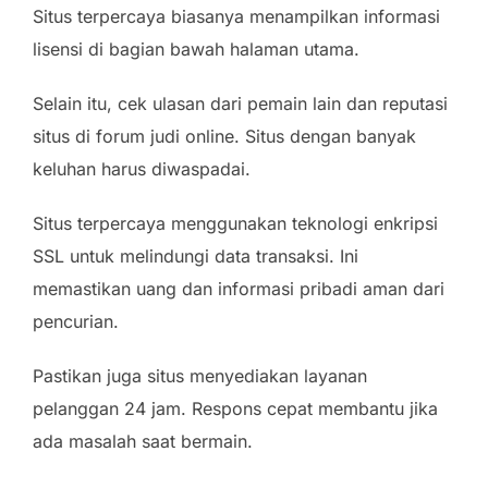
Situs terpercaya biasanya menampilkan informasi
lisensi di bagian bawah halaman utama.
Selain itu, cek ulasan dari pemain lain dan reputasi
situs di forum judi online. Situs dengan banyak
keluhan harus diwaspadai.
Situs terpercaya menggunakan teknologi enkripsi
SSL untuk melindungi data transaksi. Ini
memastikan uang dan informasi pribadi aman dari
pencurian.
Pastikan juga situs menyediakan layanan
pelanggan 24 jam. Respons cepat membantu jika
ada masalah saat bermain.