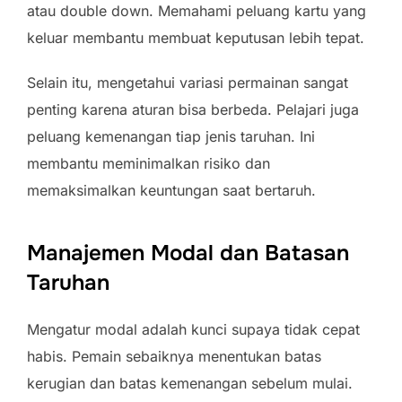
atau double down. Memahami peluang kartu yang
keluar membantu membuat keputusan lebih tepat.
Selain itu, mengetahui variasi permainan sangat
penting karena aturan bisa berbeda. Pelajari juga
peluang kemenangan tiap jenis taruhan. Ini
membantu meminimalkan risiko dan
memaksimalkan keuntungan saat bertaruh.
Manajemen Modal dan Batasan
Taruhan
Mengatur modal adalah kunci supaya tidak cepat
habis. Pemain sebaiknya menentukan batas
kerugian dan batas kemenangan sebelum mulai.