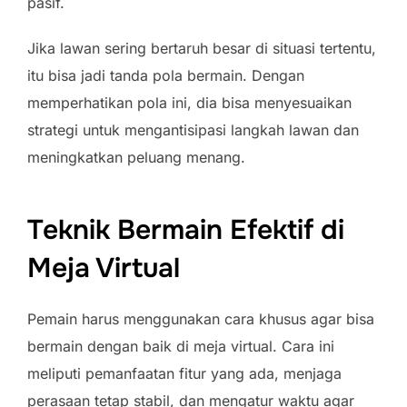
pasif.
Jika lawan sering bertaruh besar di situasi tertentu,
itu bisa jadi tanda pola bermain. Dengan
memperhatikan pola ini, dia bisa menyesuaikan
strategi untuk mengantisipasi langkah lawan dan
meningkatkan peluang menang.
Teknik Bermain Efektif di
Meja Virtual
Pemain harus menggunakan cara khusus agar bisa
bermain dengan baik di meja virtual. Cara ini
meliputi pemanfaatan fitur yang ada, menjaga
perasaan tetap stabil, dan mengatur waktu agar