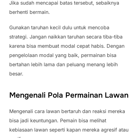
Jika sudah mencapai batas tersebut, sebaiknya
berhenti bermain.
Gunakan taruhan kecil dulu untuk mencoba
strategi. Jangan naikkan taruhan secara tiba-tiba
karena bisa membuat modal cepat habis. Dengan
pengelolaan modal yang baik, permainan bisa
bertahan lebih lama dan peluang menang lebih
besar.
Mengenali Pola Permainan Lawan
Mengenali cara lawan bertaruh dan reaksi mereka
bisa jadi keuntungan. Pemain bisa melihat
kebiasaan lawan seperti kapan mereka agresif atau