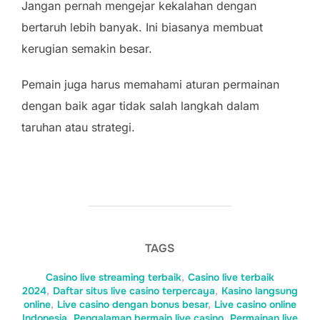
Jangan pernah mengejar kekalahan dengan
bertaruh lebih banyak. Ini biasanya membuat
kerugian semakin besar.
Pemain juga harus memahami aturan permainan
dengan baik agar tidak salah langkah dalam
taruhan atau strategi.
TAGS
Casino live streaming terbaik
,
Casino live terbaik
2024
,
Daftar situs live casino terpercaya
,
Kasino langsung
online
,
Live casino dengan bonus besar
,
Live casino online
Indonesia
,
Pengalaman bermain live casino
,
Permainan live