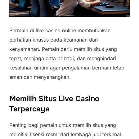
Bermain di live casino online membutuhkan
perhatian khusus pada keamanan dan
kenyamanan. Pemain perlu memilih situs yang
tepat, menjaga data pribadi, dan menghindari
kesalahan umum agar pengalaman bermain tetap
aman dan menyenangkan.
Memilih Situs Live Casino
Terpercaya
Penting bagi pemain untuk memilih situs yang
memiliki lisensi resmi dari lembaga judi terkenal.