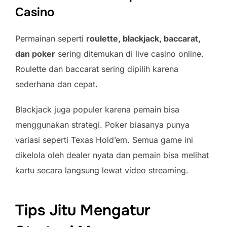
Casino
Permainan seperti
roulette, blackjack, baccarat,
dan poker
sering ditemukan di live casino online.
Roulette dan baccarat sering dipilih karena
sederhana dan cepat.
Blackjack juga populer karena pemain bisa
menggunakan strategi. Poker biasanya punya
variasi seperti Texas Hold’em. Semua game ini
dikelola oleh dealer nyata dan pemain bisa melihat
kartu secara langsung lewat video streaming.
Tips Jitu Mengatur