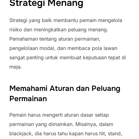
Strategi Menang
Strategi yang baik membantu pemain mengelola
risiko dan meningkatkan peluang menang.
Pemahaman tentang aturan permainan,
pengelolaan modal, dan membaca pola lawan
sangat penting untuk membuat keputusan tepat di
meja.
Memahami Aturan dan Peluang
Permainan
Pemain harus mengerti aturan dasar setiap
permainan yang dimainkan. Misalnya, dalam
blackjack, dia harus tahu kapan harus hit, stand,