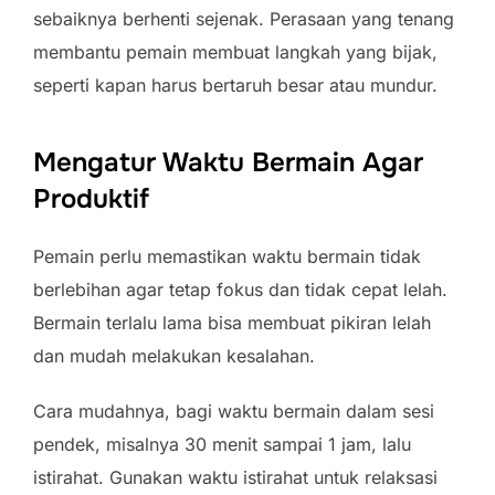
sebaiknya berhenti sejenak. Perasaan yang tenang
membantu pemain membuat langkah yang bijak,
seperti kapan harus bertaruh besar atau mundur.
Mengatur Waktu Bermain Agar
Produktif
Pemain perlu memastikan waktu bermain tidak
berlebihan agar tetap fokus dan tidak cepat lelah.
Bermain terlalu lama bisa membuat pikiran lelah
dan mudah melakukan kesalahan.
Cara mudahnya, bagi waktu bermain dalam sesi
pendek, misalnya 30 menit sampai 1 jam, lalu
istirahat. Gunakan waktu istirahat untuk relaksasi