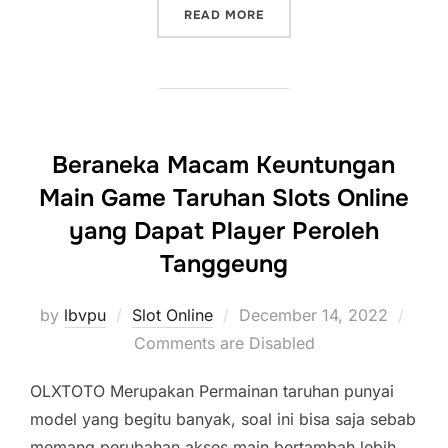
“BANYAK MODEL KEUNTUNG
READ MORE
Beraneka Macam Keuntungan
Main Game Taruhan Slots Online
yang Dapat Player Peroleh
Tanggeung
Posted
by
lbvpu
Slot Online
December 14, 2022
on
Comments are Disabled
OLXTOTO Merupakan Permainan taruhan punyai
model yang begitu banyak, soal ini bisa saja sebab
memang perubahan akses main bertambah lebih