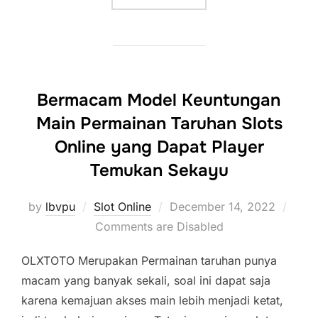
Bermacam Model Keuntungan
Main Permainan Taruhan Slots
Online yang Dapat Player
Temukan Sekayu
Posted
by
lbvpu
Slot Online
December 14, 2022
on
Comments are Disabled
OLXTOTO Merupakan Permainan taruhan punya
macam yang banyak sekali, soal ini dapat saja
karena kemajuan akses main lebih menjadi ketat,