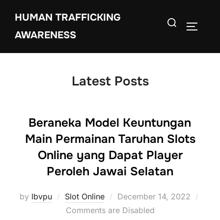
Skip
HUMAN TRAFFICKING
Search
to
TOGGLE
for:
content
AWARENESS
Latest Posts
Beraneka Model Keuntungan
Main Permainan Taruhan Slots
Online yang Dapat Player
Peroleh Jawai Selatan
Posted
by
lbvpu
Slot Online
December 14, 2022
on
Comments are Disabled