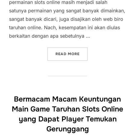
permainan slots online masih menjadi salah
satunya permainan yang sangat banyak dimainkan,
sangat banyak dicari, juga disajikan oleh web biro
taruhan online. Nach, kesempatan ini akan diulas
berkaitan dengan apa sebetulnya …
“BERMACAM TYPE KEUNTU
READ MORE
Bermacam Macam Keuntungan
Main Game Taruhan Slots Online
yang Dapat Player Temukan
Gerunggang