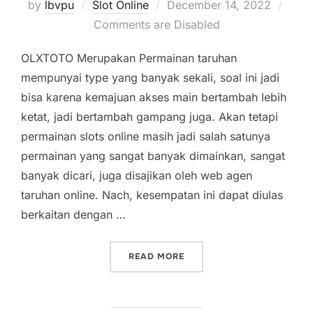
Posted
by
lbvpu
Slot Online
December 14, 2022
on
Comments are Disabled
OLXTOTO Merupakan Permainan taruhan
mempunyai type yang banyak sekali, soal ini jadi
bisa karena kemajuan akses main bertambah lebih
ketat, jadi bertambah gampang juga. Akan tetapi
permainan slots online masih jadi salah satunya
permainan yang sangat banyak dimainkan, sangat
banyak dicari, juga disajikan oleh web agen
taruhan online. Nach, kesempatan ini dapat diulas
berkaitan dengan …
“BERVARIASI MODEL KEU
READ MORE