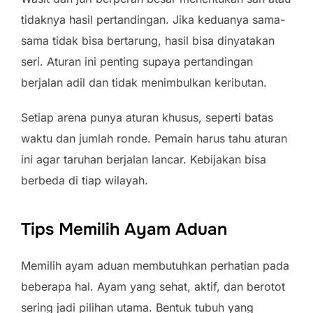
tidaknya hasil pertandingan. Jika keduanya sama-
sama tidak bisa bertarung, hasil bisa dinyatakan
seri. Aturan ini penting supaya pertandingan
berjalan adil dan tidak menimbulkan keributan.
Setiap arena punya aturan khusus, seperti batas
waktu dan jumlah ronde. Pemain harus tahu aturan
ini agar taruhan berjalan lancar. Kebijakan bisa
berbeda di tiap wilayah.
Tips Memilih Ayam Aduan
Memilih ayam aduan membutuhkan perhatian pada
beberapa hal. Ayam yang sehat, aktif, dan berotot
sering jadi pilihan utama. Bentuk tubuh yang