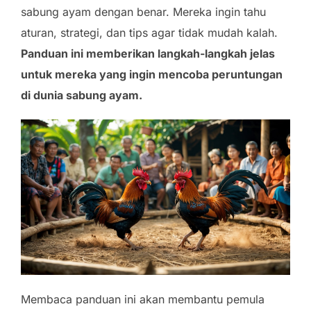
sabung ayam dengan benar. Mereka ingin tahu
aturan, strategi, dan tips agar tidak mudah kalah.
Panduan ini memberikan langkah-langkah jelas
untuk mereka yang ingin mencoba peruntungan
di dunia sabung ayam.
Membaca panduan ini akan membantu pemula