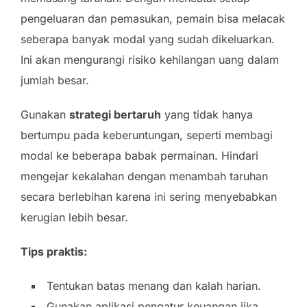
pengeluaran dan pemasukan, pemain bisa melacak
seberapa banyak modal yang sudah dikeluarkan.
Ini akan mengurangi risiko kehilangan uang dalam
jumlah besar.
Gunakan
strategi bertaruh
yang tidak hanya
bertumpu pada keberuntungan, seperti membagi
modal ke beberapa babak permainan. Hindari
mengejar kekalahan dengan menambah taruhan
secara berlebihan karena ini sering menyebabkan
kerugian lebih besar.
Tips praktis:
Tentukan batas menang dan kalah harian.
Gunakan aplikasi pengatur keuangan jika