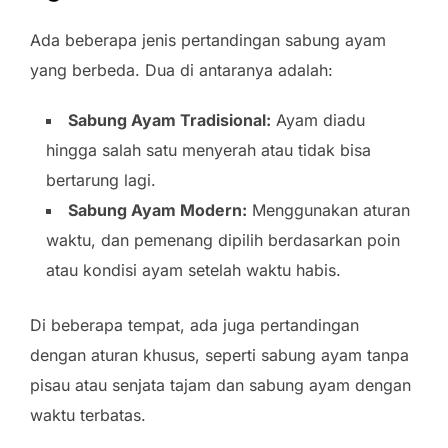
Ada beberapa jenis pertandingan sabung ayam
yang berbeda. Dua di antaranya adalah:
Sabung Ayam Tradisional:
Ayam diadu
hingga salah satu menyerah atau tidak bisa
bertarung lagi.
Sabung Ayam Modern:
Menggunakan aturan
waktu, dan pemenang dipilih berdasarkan poin
atau kondisi ayam setelah waktu habis.
Di beberapa tempat, ada juga pertandingan
dengan aturan khusus, seperti sabung ayam tanpa
pisau atau senjata tajam dan sabung ayam dengan
waktu terbatas.