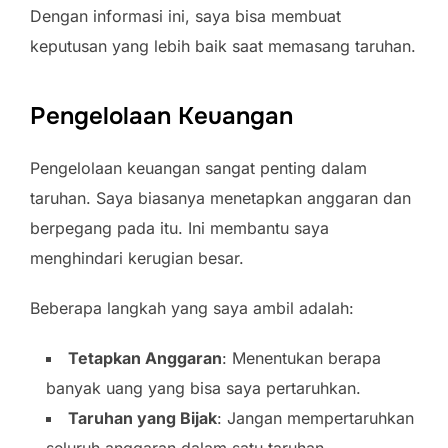
Dengan informasi ini, saya bisa membuat
keputusan yang lebih baik saat memasang taruhan.
Pengelolaan Keuangan
Pengelolaan keuangan sangat penting dalam
taruhan. Saya biasanya menetapkan anggaran dan
berpegang pada itu. Ini membantu saya
menghindari kerugian besar.
Beberapa langkah yang saya ambil adalah:
Tetapkan Anggaran
: Menentukan berapa
banyak uang yang bisa saya pertaruhkan.
Taruhan yang Bijak
: Jangan mempertaruhkan