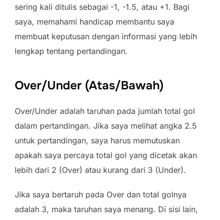
sering kali ditulis sebagai -1, -1.5, atau +1. Bagi
saya, memahami handicap membantu saya
membuat keputusan dengan informasi yang lebih
lengkap tentang pertandingan.
Over/Under (Atas/Bawah)
Over/Under adalah taruhan pada jumlah total gol
dalam pertandingan. Jika saya melihat angka 2.5
untuk pertandingan, saya harus memutuskan
apakah saya percaya total gol yang dicetak akan
lebih dari 2 (Over) atau kurang dari 3 (Under).
Jika saya bertaruh pada Over dan total golnya
adalah 3, maka taruhan saya menang. Di sisi lain,