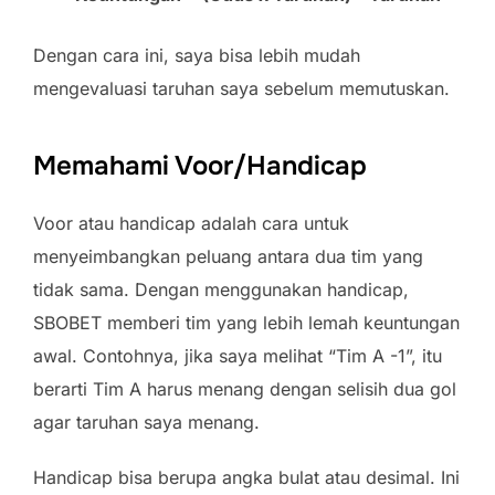
Dengan cara ini, saya bisa lebih mudah
mengevaluasi taruhan saya sebelum memutuskan.
Memahami Voor/Handicap
Voor atau handicap adalah cara untuk
menyeimbangkan peluang antara dua tim yang
tidak sama. Dengan menggunakan handicap,
SBOBET memberi tim yang lebih lemah keuntungan
awal. Contohnya, jika saya melihat “Tim A -1”, itu
berarti Tim A harus menang dengan selisih dua gol
agar taruhan saya menang.
Handicap bisa berupa angka bulat atau desimal. Ini