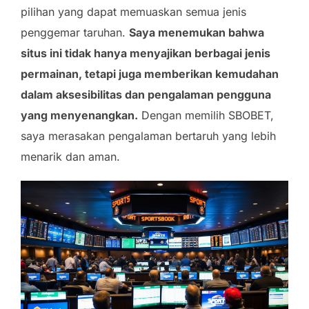
pilihan yang dapat memuaskan semua jenis
penggemar taruhan.
Saya menemukan bahwa
situs ini tidak hanya menyajikan berbagai jenis
permainan, tetapi juga memberikan kemudahan
dalam aksesibilitas dan pengalaman pengguna
yang menyenangkan.
Dengan memilih SBOBET,
saya merasakan pengalaman bertaruh yang lebih
menarik dan aman.