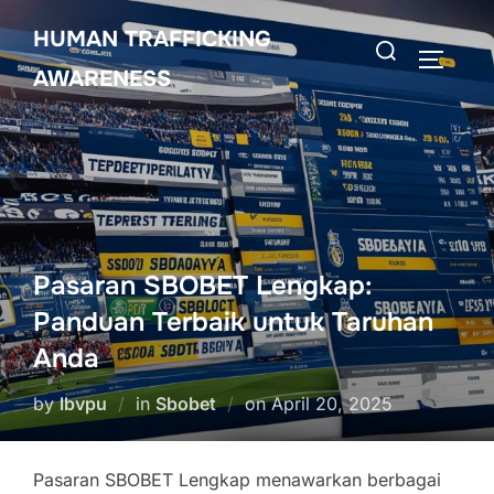
Skip
HUMAN TRAFFICKING
Search
to
TOGGLE
for:
content
AWARENESS
Pasaran SBOBET Lengkap:
Panduan Terbaik untuk Taruhan
Anda
Posted
by
lbvpu
in
Sbobet
on
April 20, 2025
on
Pasaran SBOBET Lengkap menawarkan berbagai