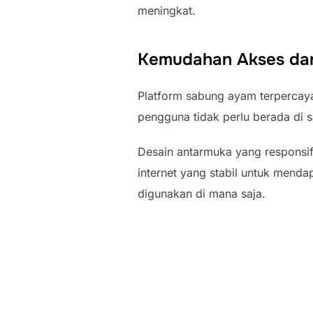
meningkat.
Kemudahan Akses dar
Platform sabung ayam terpercaya
pengguna tidak perlu berada di s
Desain antarmuka yang responsi
internet yang stabil untuk menda
digunakan di mana saja.