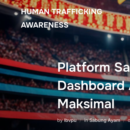
Skip
HUMAN TRAFFICKING
to
content
AWARENESS
Platform S
Dashboard 
Maksimal
by
lbvpu
in
Sabung Ayam