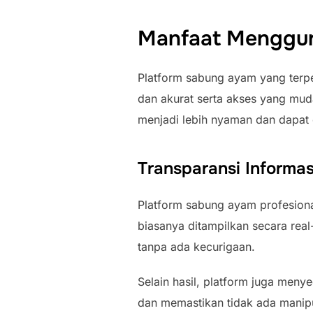
Manfaat Menggun
Platform sabung ayam yang terp
dan akurat serta akses yang mud
menjadi lebih nyaman dan dapat 
Transparansi Informas
Platform sabung ayam profesiona
biasanya ditampilkan secara rea
tanpa ada kecurigaan.
Selain hasil, platform juga meny
dan memastikan tidak ada manipu