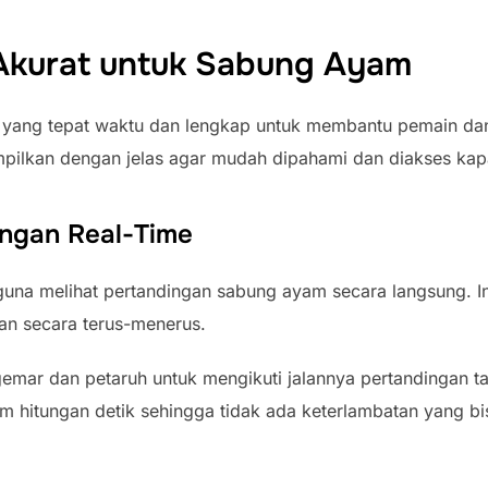
 Akurat untuk Sabung Ayam
 yang tepat waktu dan lengkap untuk membantu pemain da
ampilkan dengan jelas agar mudah dipahami dan diakses kap
ngan Real-Time
 melihat pertandingan sabung ayam secara langsung. Info
kan secara terus-menerus.
emar dan petaruh untuk mengikuti jalannya pertandingan ta
alam hitungan detik sehingga tidak ada keterlambatan yang