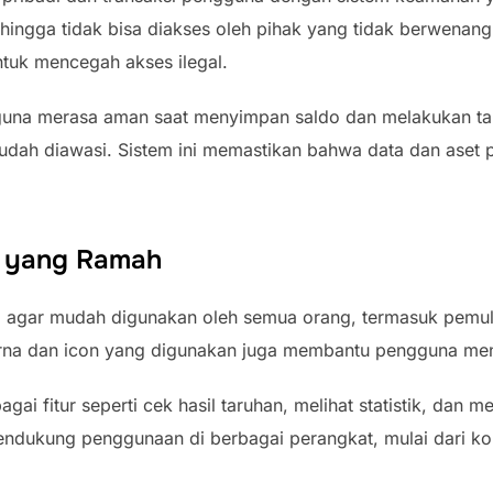
hingga tidak bisa diakses oleh pihak yang tidak berwenang. 
tuk mencegah akses ilegal.
una merasa aman saat menyimpan saldo dan melakukan taru
udah diawasi. Sistem ini memastikan bahwa data dan aset p
 yang Ramah
g agar mudah digunakan oleh semua orang, termasuk pemul
Warna dan icon yang digunakan juga membantu pengguna men
 fitur seperti cek hasil taruhan, melihat statistik, dan m
endukung penggunaan di berbagai perangkat, mulai dari k