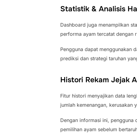
Statistik & Analisis Ha
Dashboard juga menampilkan stati
performa ayam tercatat dengan ri
Pengguna dapat menggunakan dat
prediksi dan strategi taruhan ya
Histori Rekam Jejak
Fitur histori menyajikan data le
jumlah kemenangan, kerusakan ya
Dengan informasi ini, pengguna 
pemilihan ayam sebelum bertaruh