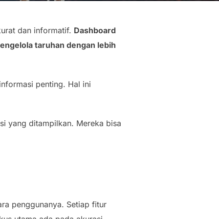
rat dan informatif.
Dashboard
ngelola taruhan dengan lebih
formasi penting. Hal ini
si yang ditampilkan. Mereka bisa
ra penggunanya. Setiap fitur
kus utama ada pada akurasi