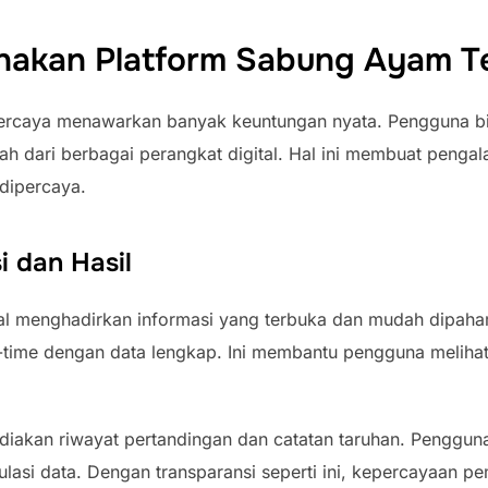
akan Platform Sabung Ayam T
ercaya menawarkan banyak keuntungan nyata. Pengguna bi
ah dari berbagai perangkat digital. Hal ini membuat peng
dipercaya.
i dan Hasil
l menghadirkan informasi yang terbuka dan mudah dipahami
l-time dengan data lengkap. Ini membantu pengguna melihat
ediakan riwayat pertandingan dan catatan taruhan. Penggun
lasi data. Dengan transparansi seperti ini, kepercayaan p