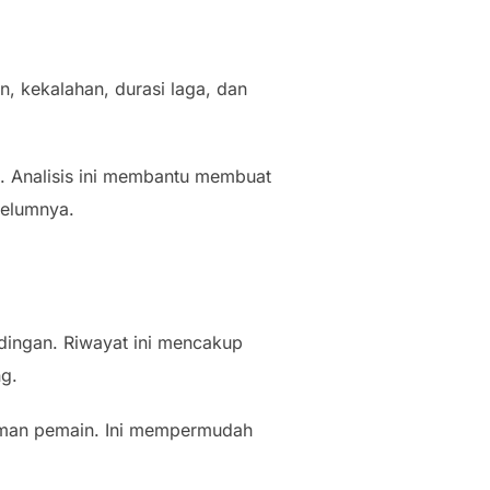
, kekalahan, durasi laga, dan
. Analisis ini membantu membuat
belumnya.
ndingan. Riwayat ini mencakup
ng.
laman pemain. Ini mempermudah