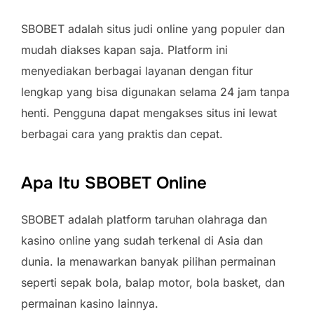
SBOBET adalah situs judi online yang populer dan
mudah diakses kapan saja. Platform ini
menyediakan berbagai layanan dengan fitur
lengkap yang bisa digunakan selama 24 jam tanpa
henti. Pengguna dapat mengakses situs ini lewat
berbagai cara yang praktis dan cepat.
Apa Itu SBOBET Online
SBOBET adalah platform taruhan olahraga dan
kasino online yang sudah terkenal di Asia dan
dunia. Ia menawarkan banyak pilihan permainan
seperti sepak bola, balap motor, bola basket, dan
permainan kasino lainnya.