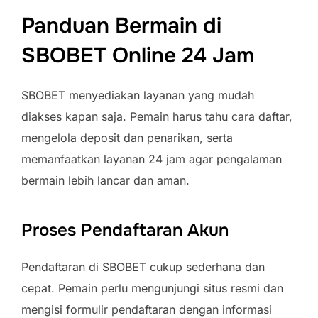
Panduan Bermain di
SBOBET Online 24 Jam
SBOBET menyediakan layanan yang mudah
diakses kapan saja. Pemain harus tahu cara daftar,
mengelola deposit dan penarikan, serta
memanfaatkan layanan 24 jam agar pengalaman
bermain lebih lancar dan aman.
Proses Pendaftaran Akun
Pendaftaran di SBOBET cukup sederhana dan
cepat. Pemain perlu mengunjungi situs resmi dan
mengisi formulir pendaftaran dengan informasi