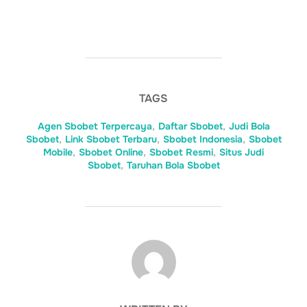
TAGS
Agen Sbobet Terpercaya
,
Daftar Sbobet
,
Judi Bola
Sbobet
,
Link Sbobet Terbaru
,
Sbobet Indonesia
,
Sbobet
Mobile
,
Sbobet Online
,
Sbobet Resmi
,
Situs Judi
Sbobet
,
Taruhan Bola Sbobet
POST AUTHOR