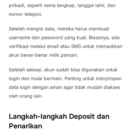
pribadi, seperti nama lengkap, tanggal lahir, dan
nomor telepon.
Setelah mengisi data, mereka harus membuat
username dan password yang kuat. Biasanya, ada
verifikasi melalui email atau SMS untuk memastikan
akun benar-benar milik pemain.
Setelah selesai, akun sudah bisa digunakan untuk
login dan mulai bermain. Penting untuk menyimpan
data login dengan aman agar tidak mudah diakses
oleh orang lain.
Langkah-langkah Deposit dan
Penarikan