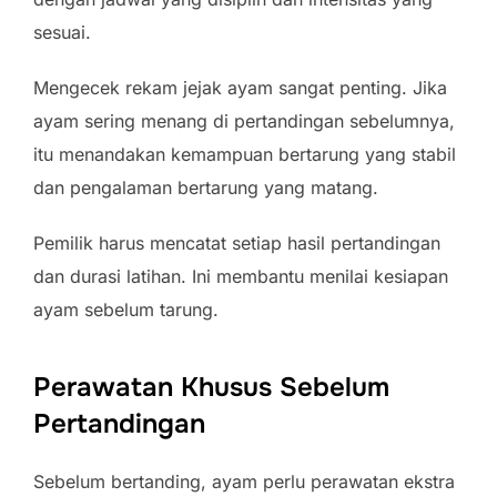
sesuai.
Mengecek rekam jejak ayam sangat penting. Jika
ayam sering menang di pertandingan sebelumnya,
itu menandakan kemampuan bertarung yang stabil
dan pengalaman bertarung yang matang.
Pemilik harus mencatat setiap hasil pertandingan
dan durasi latihan. Ini membantu menilai kesiapan
ayam sebelum tarung.
Perawatan Khusus Sebelum
Pertandingan
Sebelum bertanding, ayam perlu perawatan ekstra