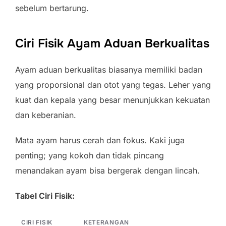
sebelum bertarung.
Ciri Fisik Ayam Aduan Berkualitas
Ayam aduan berkualitas biasanya memiliki badan
yang proporsional dan otot yang tegas. Leher yang
kuat dan kepala yang besar menunjukkan kekuatan
dan keberanian.
Mata ayam harus cerah dan fokus. Kaki juga
penting; yang kokoh dan tidak pincang
menandakan ayam bisa bergerak dengan lincah.
Tabel Ciri Fisik:
CIRI FISIK
KETERANGAN