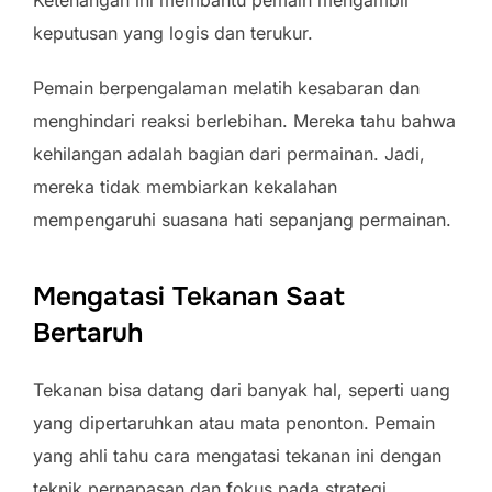
keputusan yang logis dan terukur.
Pemain berpengalaman melatih kesabaran dan
menghindari reaksi berlebihan. Mereka tahu bahwa
kehilangan adalah bagian dari permainan. Jadi,
mereka tidak membiarkan kekalahan
mempengaruhi suasana hati sepanjang permainan.
Mengatasi Tekanan Saat
Bertaruh
Tekanan bisa datang dari banyak hal, seperti uang
yang dipertaruhkan atau mata penonton. Pemain
yang ahli tahu cara mengatasi tekanan ini dengan
teknik pernapasan dan fokus pada strategi.