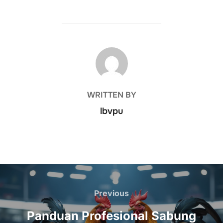
POST AUTHOR
WRITTEN BY
lbvpu
Post
navigation
Previous
Previous
Panduan Profesional Sabung