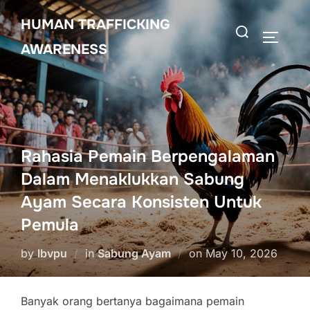
Skip
HUMAN TRAFFICKING
Search
to
TOGGLE
for:
content
AWARENESS
Rahasia Pemain Berpengalaman
Dalam Menaklukkan Sabung
Ayam Secara Konsisten Untuk
Pemula
Posted
by
lbvpu
in
Sabung Ayam
on
May 10, 2026
on
Banyak orang bertanya bagaimana pemain