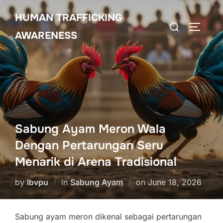
Skip
HUMAN TRAFFICKING
to
Search
TOGGLE
content
AWARENESS
for:
Sabung Ayam Meron Wala
Dengan Pertarungan Seru
Menarik di Arena Tradisional
Posted
by
lbvpu
in
Sabung Ayam
on
June 18, 2026
on
Sabung ayam meron dikenal sebagai pertarungan