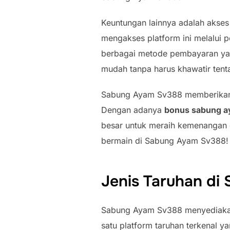
Keuntungan lainnya adalah akse
mengakses platform ini melalui p
berbagai metode pembayaran ya
mudah tanpa harus khawatir ten
Sabung Ayam Sv388 memberikan 
Dengan adanya
bonus sabung a
besar untuk meraih kemenangan
bermain di Sabung Ayam Sv388!
Jenis Taruhan d
Sabung Ayam Sv388 menyediakan 
satu platform taruhan terkenal 