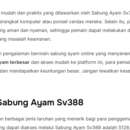
s mudah dan praktis yang ditawarkan oleh Sabung Ayam Sv
erangkat komputer atau ponsel cerdas mereka. Selain itu, 
ng aman dan nyaman, sehingga pemain dapat melakukan d
tang masalah keamanan.
pengalaman bermain sabung ayam online yang menyenang
yam terbesar
dan akses mudah ke platform ini, para pemai
 dan mendapatkan keuntungan besar. Jangan lewatkan kes
i Sabung Ayam Sv388
berbagai jenis taruhan yang menarik bagi para penggema
yang dapat diakses melalui Sabung Ayam Sv388 adalah S128