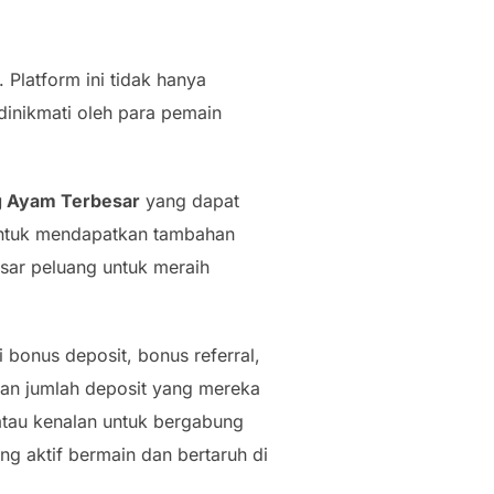
latform ini tidak hanya
dinikmati oleh para pemain
 Ayam Terbesar
yang dapat
 untuk mendapatkan tambahan
sar peluang untuk meraih
 bonus deposit, bonus referral,
gan jumlah deposit yang mereka
atau kenalan untuk bergabung
ng aktif bermain dan bertaruh di