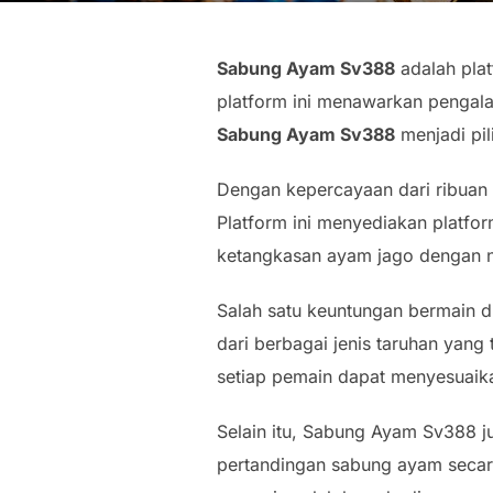
Sabung Ayam Sv388
adalah plat
platform ini menawarkan pengal
Sabung Ayam Sv388
menjadi pil
Dengan kepercayaan dari ribuan
Platform ini menyediakan platfo
ketangkasan ayam jago dengan n
Salah satu keuntungan bermain
dari berbagai jenis taruhan yang 
setiap pemain dapat menyesuaika
Selain itu, Sabung Ayam Sv388 j
pertandingan sabung ayam secara