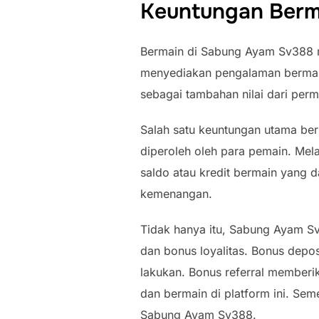
Keuntungan Berm
Bermain di Sabung Ayam Sv388 m
menyediakan pengalaman bermain 
sebagai tambahan nilai dari per
Salah satu keuntungan utama b
diperoleh oleh para pemain. Mel
saldo atau kredit bermain yang 
kemenangan.
Tidak hanya itu, Sabung Ayam Sv
dan bonus loyalitas. Bonus depo
lakukan. Bonus referral memberi
dan bermain di platform ini. Seme
Sabung Ayam Sv388.