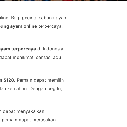
line. Bagi pecinta sabung ayam,
bung ayam online
terpercaya,
ayam terpercaya
di Indonesia.
 dapat menikmati sensasi adu
m S128
. Pemain dapat memilih
mlah kematian. Dengan begitu,
n dapat menyaksikan
g, pemain dapat merasakan