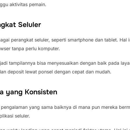
ggu aktivitas pemain.
gkat Seluler
ai perangkat seluler, seperti smartphone dan tablet. Hal
rowser tanpa perlu komputer.
, jadi tampilannya bisa menyesuaikan dengan baik pada lay
ng dan deposit lewat ponsel dengan cepat dan mudah.
 yang Konsisten
engalaman yang sama baiknya di mana pun mereka berma
likasi seluler.