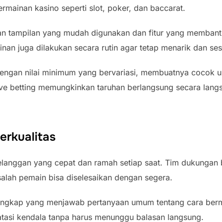
ermainan kasino seperti slot, poker, dan baccarat.
gan tampilan yang mudah digunakan dan fitur yang memba
n juga dilakukan secara rutin agar tetap menarik dan sesu
dengan nilai minimum yang bervariasi, membuatnya cocok
 live betting memungkinkan taruhan berlangsung secara lan
rkualitas
nggan yang cepat dan ramah setiap saat. Tim dukungan bi
salah pemain bisa diselesaikan dengan segera.
ngkap yang menjawab pertanyaan umum tentang cara bermai
asi kendala tanpa harus menunggu balasan langsung.