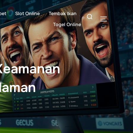
Search
bet
Slot Online
Tembak Ikan
TOGGLE S
for:
Togel Online
 Keamanan
alaman