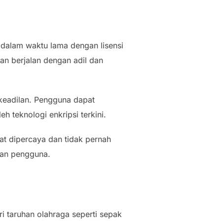
i dalam waktu lama dengan lisensi
an berjalan dengan adil dan
 keadilan. Pengguna dapat
 teknologi enkripsi terkini.
pat dipercaya dan tidak pernah
an pengguna.
 taruhan olahraga seperti sepak