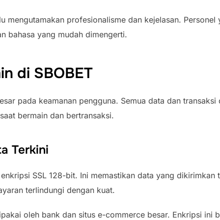
 mengutamakan profesionalisme dan kejelasan. Personel y
n bahasa yang mudah dimengerti.
in di SBOBET
sar pada keamanan pengguna. Semua data dan transaksi d
aat bermain dan bertransaksi.
a Terkini
ripsi SSL 128-bit. Ini memastikan data yang dikirimkan ti
yaran terlindungi dengan kuat.
pakai oleh bank dan situs e-commerce besar. Enkripsi ini b