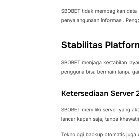
SBOBET tidak membagikan data pe
penyalahgunaan informasi. Pengg
Stabilitas Platf
SBOBET menjaga kestabilan laya
pengguna bisa bermain tanpa ga
Ketersediaan Server 
SBOBET memiliki server yang akt
lancar kapan saja, tanpa khawat
Teknologi backup otomatis juga d