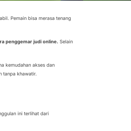
bil. Pemain bisa merasa tenang
a penggemar judi online.
Selain
ena kemudahan akses dan
n tanpa khawatir.
ulan ini terlihat dari