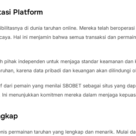
tasi Platform
bilitasnya di dunia taruhan online. Mereka telah beroperas
rcaya. Hal ini menjamin bahwa semua transaksi dan permain
 oleh pihak independen untuk menjaga standar keamanan dan
han, karena data pribadi dan keuangan akan dilindungi oleh
itif dari pemain yang menilai SBOBET sebagai situs yang da
 Ini menunjukkan komitmen mereka dalam menjaga kepuas
ngkap
s permainan taruhan yang lengkap dan menarik. Mulai dari