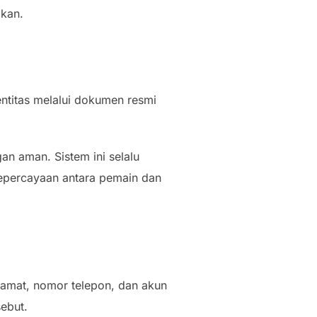
lkan.
ntitas melalui dokumen resmi
n aman. Sistem ini selalu
kepercayaan antara pemain dan
alamat, nomor telepon, dan akun
ebut.