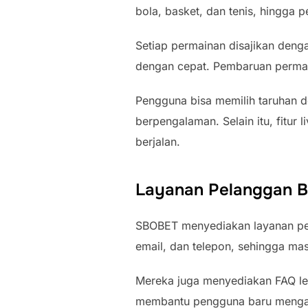
bola, basket, dan tenis, hingga p
Setiap permainan disajikan den
dengan cepat. Pembaruan permaina
Pengguna bisa memilih taruhan 
berpengalaman. Selain itu, fitur
berjalan.
Layanan Pelanggan Be
SBOBET menyediakan layanan pela
email, dan telepon, sehingga ma
Mereka juga menyediakan FAQ le
membantu pengguna baru mengat