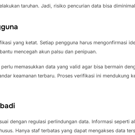
akukan taruhan. Jadi, risiko pencurian data bisa diminima
ngguna
kasi yang ketat. Setiap pengguna harus mengonfirmasi ide
mbantu mencegah akun palsu dan penipuan.
 perlu memasukkan data yang valid agar bisa bermain denga
tandar keamanan terbaru. Proses verifikasi ini mendukung 
ibadi
uai dengan regulasi perlindungan data. Informasi seperti 
husus. Hanya staf terbatas yang dapat mengakses data ters