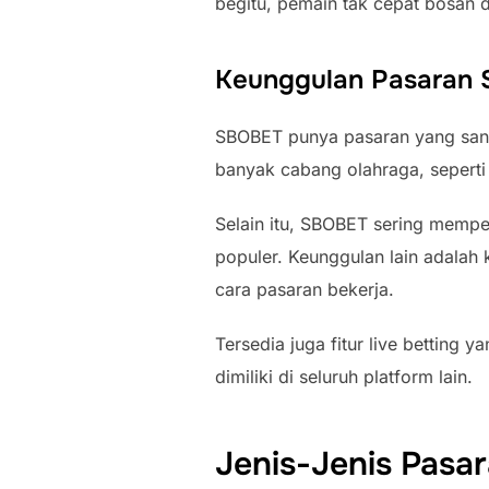
begitu, pemain tak cepat bosan
Keunggulan Pasaran 
SBOBET punya pasaran yang sang
banyak cabang olahraga, seperti 
Selain itu, SBOBET sering mempe
populer. Keunggulan lain adala
cara pasaran bekerja.
Tersedia juga fitur live betting
dimiliki di seluruh platform lain.
Jenis-Jenis Pasa