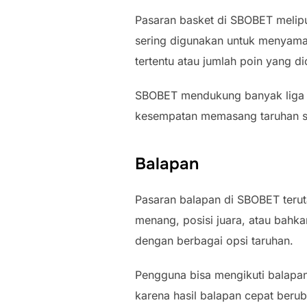
Pasaran basket di SBOBET melipu
sering digunakan untuk menyamaka
tertentu atau jumlah poin yang d
SBOBET mendukung banyak liga po
kesempatan memasang taruhan sa
Balapan
Pasaran balapan di SBOBET terut
menang, posisi juara, atau bahk
dengan berbagai opsi taruhan.
Pengguna bisa mengikuti balapan 
karena hasil balapan cepat be