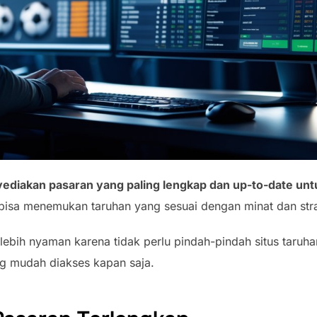
nyediakan pasaran yang paling lengkap dan up-to-date unt
g bisa menemukan taruhan yang sesuai dengan minat dan str
ebih nyaman karena tidak perlu pindah-pindah situs taruha
ng mudah diakses kapan saja.