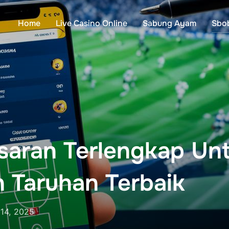
Home
Live Casino Online
Sabung Ayam
Sbo
aran Terlengkap Un
 Taruhan Terbaik
ed
 14, 2025