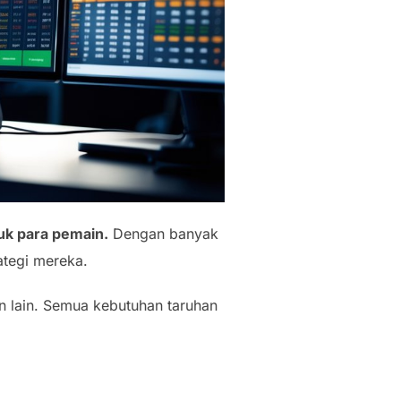
uk para pemain.
Dengan banyak
ategi mereka.
n lain. Semua kebutuhan taruhan