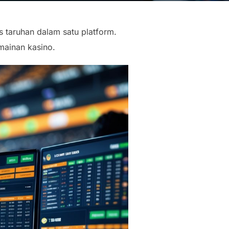
 taruhan dalam satu platform.
mainan kasino.