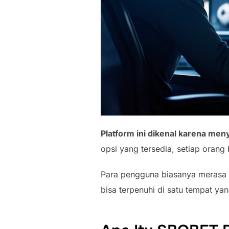
Platform ini dikenal karena me
opsi yang tersedia, setiap oran
Para pengguna biasanya merasa l
bisa terpenuhi di satu tempat ya