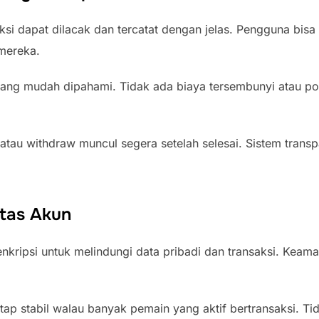
si dapat dilacak dan tercatat dengan jelas. Pengguna bisa
mereka.
m yang mudah dipahami. Tidak ada biaya tersembunyi atau
t atau withdraw muncul segera setelah selesai. Sistem tra
tas Akun
kripsi untuk melindungi data pribadi dan transaksi. Keam
 tetap stabil walau banyak pemain yang aktif bertransaksi. 