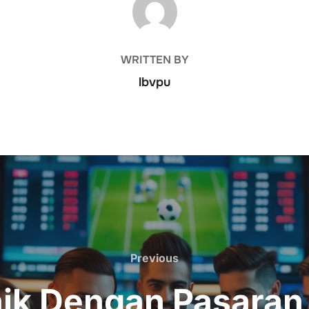
WRITTEN BY
lbvpu
Previous
Previous
aik Dengan Pasaran