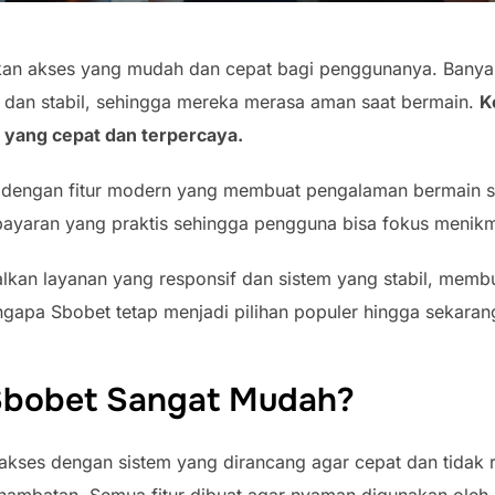
an akses yang mudah dan cepat bagi penggunanya. Banya
n dan stabil, sehingga mereka merasa aman saat bermain.
K
 yang cepat dan terpercaya.
arui dengan fitur modern yang membuat pengalaman bermain
yaran yang praktis sehingga pengguna bisa fokus menikm
an layanan yang responsif dan sistem yang stabil, membuat
gapa Sbobet tetap menjadi pilihan populer hingga sekaran
Sbobet Sangat Mudah?
ses dengan sistem yang dirancang agar cepat dan tidak r
hambatan. Semua fitur dibuat agar nyaman digunakan oleh s