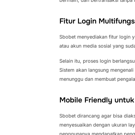
Fitur Login Multifungs
Sbobet menyediakan fitur login 
atau akun media sosial yang sud
Selain itu, proses login berlan
Sistem akan langsung mengenali
menunggu dan membuat pengalam
Mobile Friendly untu
Sbobet dirancang agar bisa diaks
menyesuaikan dengan ukuran laya
penggunanya mendapatkan peng