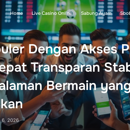
Home
Live Casino Online
Sabung Ayam
Sbo
uler Dengan Akses P
epat Transparan Sta
alaman Bermain yan
kan
ed
 6, 2026