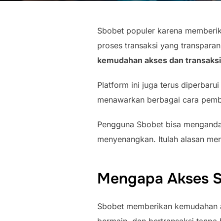
Sbobet populer karena memberik
proses transaksi yang transpara
kemudahan akses dan transaksi
Platform ini juga terus diperb
menawarkan berbagai cara pemba
Pengguna Sbobet bisa mengandalk
menyenangkan. Itulah alasan men
Mengapa Akses 
Sbobet memberikan kemudahan ak
bermain, dan bertransaksi tanpa 