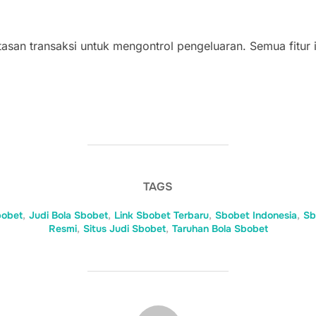
asan transaksi untuk mengontrol pengeluaran. Semua fitur
TAGS
bobet
,
Judi Bola Sbobet
,
Link Sbobet Terbaru
,
Sbobet Indonesia
,
Sb
Resmi
,
Situs Judi Sbobet
,
Taruhan Bola Sbobet
POST AUTHOR