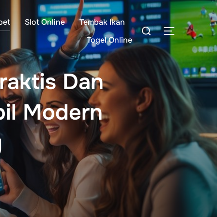
bet
Slot Online
Tembak Ikan
Search
TOGGLE S
for:
Togel Online
raktis Dan
bil Modern
g