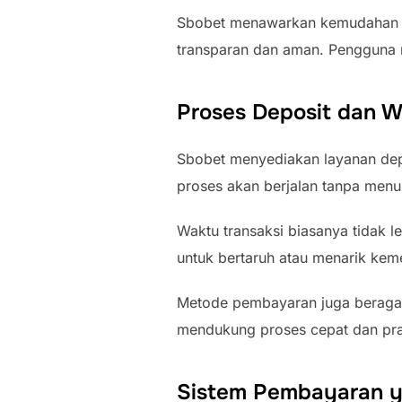
Sbobet menawarkan kemudahan dan
transparan dan aman. Pengguna 
Proses Deposit dan W
Sbobet menyediakan layanan depo
proses akan berjalan tanpa men
Waktu transaksi biasanya tidak 
untuk bertaruh atau menarik ke
Metode pembayaran juga beragam, 
mendukung proses cepat dan pra
Sistem Pembayaran y