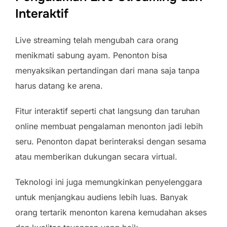
Interaktif
Live streaming telah mengubah cara orang
menikmati sabung ayam. Penonton bisa
menyaksikan pertandingan dari mana saja tanpa
harus datang ke arena.
Fitur interaktif seperti chat langsung dan taruhan
online membuat pengalaman menonton jadi lebih
seru. Penonton dapat berinteraksi dengan sesama
atau memberikan dukungan secara virtual.
Teknologi ini juga memungkinkan penyelenggara
untuk menjangkau audiens lebih luas. Banyak
orang tertarik menonton karena kemudahan akses