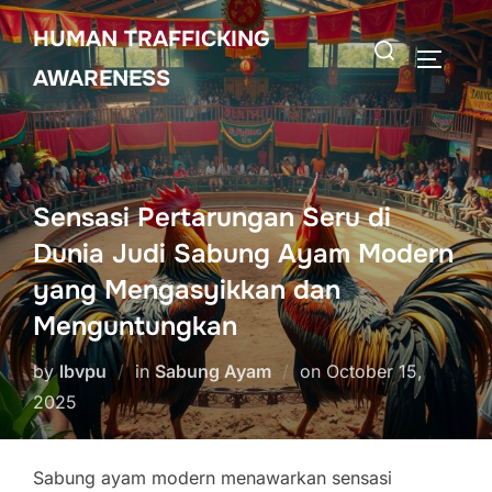
Skip
HUMAN TRAFFICKING
Search
to
TOGGLE
for:
content
AWARENESS
Sensasi Pertarungan Seru di
Dunia Judi Sabung Ayam Modern
yang Mengasyikkan dan
Menguntungkan
Posted
by
lbvpu
in
Sabung Ayam
on
October 15,
on
2025
Sabung ayam modern menawarkan sensasi