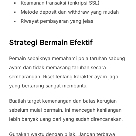
Keamanan transaksi (enkripsi SSL)
Metode deposit dan withdraw yang mudah
Riwayat pembayaran yang jelas
Strategi Bermain Efektif
Pemain sebaiknya memahami pola taruhan sabung
ayam dan tidak memasang taruhan secara
sembarangan. Riset tentang karakter ayam jago
yang bertarung sangat membantu.
Buatlah target kemenangan dan batas kerugian
sebelum mulai bermain. Ini mencegah kehilangan
lebih banyak uang dari yang sudah direncanakan.
Gunakan waktu dengan bijak. Jangan terbawa