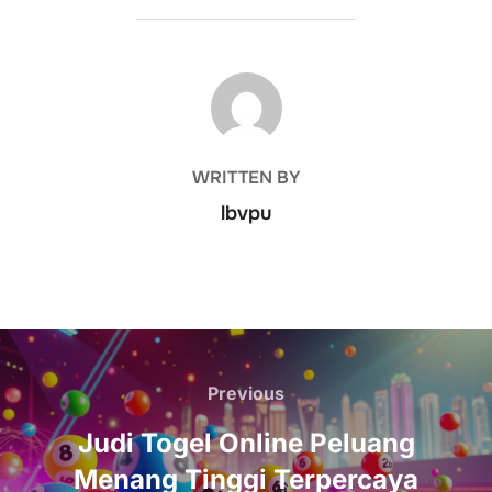
POST AUTHOR
WRITTEN BY
lbvpu
Post
navigation
Previous
Previous
Judi Togel Online Peluang
Menang Tinggi Terpercaya