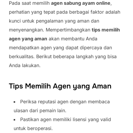
Pada saat memilih
agen sabung ayam online
,
perhatian yang tepat pada berbagai faktor adalah
kunci untuk pengalaman yang aman dan
menyenangkan. Mempertimbangkan
tips memilih
agen yang aman
akan membantu Anda
mendapatkan agen yang dapat dipercaya dan
berkualitas. Berikut beberapa langkah yang bisa
Anda lakukan.
Tips Memilih Agen yang Aman
Periksa reputasi agen dengan membaca
ulasan dari pemain lain.
Pastikan agen memiliki lisensi yang valid
untuk beroperasi.