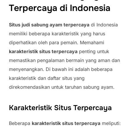
Terpercaya di Indonesia
Situs judi sabung ayam terpercaya
di Indonesia
memiliki beberapa karakteristik yang harus
diperhatikan oleh para pemain. Memahami
karakteristik situs terpercaya
penting untuk
memastikan pengalaman bermain yang aman dan
menyenangkan. Di bawah ini adalah beberapa
karakteristik dan daftar situs yang
direkomendasikan untuk taruhan sabung ayam.
Karakteristik Situs Terpercaya
Beberapa
karakteristik situs terpercaya
meliputi: