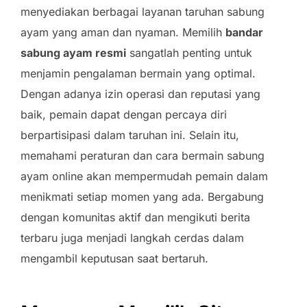
menyediakan berbagai layanan taruhan sabung
ayam yang aman dan nyaman. Memilih
bandar
sabung ayam resmi
sangatlah penting untuk
menjamin pengalaman bermain yang optimal.
Dengan adanya izin operasi dan reputasi yang
baik, pemain dapat dengan percaya diri
berpartisipasi dalam taruhan ini. Selain itu,
memahami peraturan dan cara bermain sabung
ayam online akan mempermudah pemain dalam
menikmati setiap momen yang ada. Bergabung
dengan komunitas aktif dan mengikuti berita
terbaru juga menjadi langkah cerdas dalam
mengambil keputusan saat bertaruh.