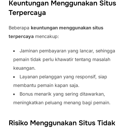
Keuntungan Menggunakan Situs
Terpercaya
Beberapa
keuntungan menggunakan situs
terpercaya
mencakup:
Jaminan pembayaran yang lancar, sehingga
pemain tidak perlu khawatir tentang masalah
keuangan.
Layanan pelanggan yang responsif, siap
membantu pemain kapan saja.
Bonus menarik yang sering ditawarkan,
meningkatkan peluang menang bagi pemain.
Risiko Menggunakan Situs Tidak