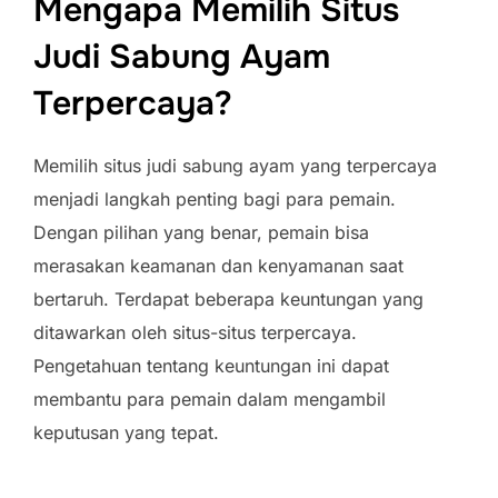
Mengapa Memilih Situs
Judi Sabung Ayam
Terpercaya?
Memilih situs judi sabung ayam yang terpercaya
menjadi langkah penting bagi para pemain.
Dengan pilihan yang benar, pemain bisa
merasakan keamanan dan kenyamanan saat
bertaruh. Terdapat beberapa keuntungan yang
ditawarkan oleh situs-situs terpercaya.
Pengetahuan tentang keuntungan ini dapat
membantu para pemain dalam mengambil
keputusan yang tepat.