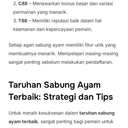
C88
– Menawarkan bonus besar dan variasi
permainan yang menarik.
T88
– Memiliki reputasi baik dalam hal
keamanan dan kepercayaan pemain.
Setiap agen sabung ayam memiliki fitur unik yang
membuatnya menarik. Mempelajari masing-masing
sangat penting sebelum melakukan pendaftaran.
Taruhan Sabung Ayam
Terbaik: Strategi dan Tips
Untuk meraih kesuksesan dalam
taruhan sabung
ayam terbaik
, sangat penting bagi pemain untuk