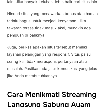
lain. Jika banyak keluhan, lebih baik cari situs lain.
Hindari situs yang menawarkan bonus atau hadiah
terlalu bagus untuk menjadi kenyataan. Jika
tawaran terasa tidak masuk akal, mungkin ada
penipuan di baliknya.
Juga, periksa apakah situs tersebut memiliki
layanan pelanggan yang responsif. Situs palsu
sering kali tidak merespons pertanyaan atau
masalah. Pastikan ada jalur komunikasi yang jelas
jika Anda membutuhkannya.
Cara Menikmati Streaming
Langsung Sabung Ayam