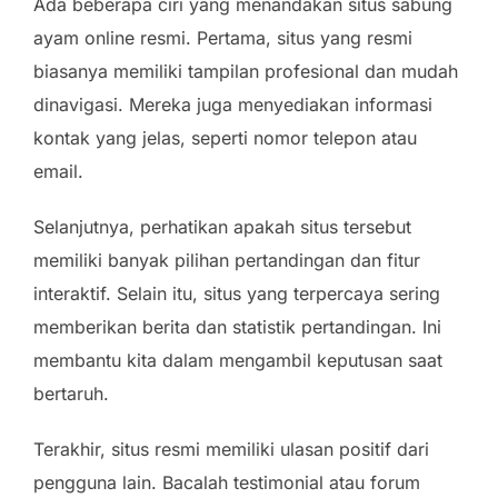
Ada beberapa ciri yang menandakan situs sabung
ayam online resmi. Pertama, situs yang resmi
biasanya memiliki tampilan profesional dan mudah
dinavigasi. Mereka juga menyediakan informasi
kontak yang jelas, seperti nomor telepon atau
email.
Selanjutnya, perhatikan apakah situs tersebut
memiliki banyak pilihan pertandingan dan fitur
interaktif. Selain itu, situs yang terpercaya sering
memberikan berita dan statistik pertandingan. Ini
membantu kita dalam mengambil keputusan saat
bertaruh.
Terakhir, situs resmi memiliki ulasan positif dari
pengguna lain. Bacalah testimonial atau forum