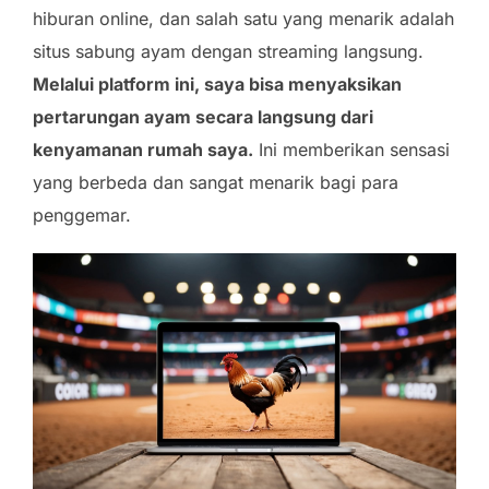
hiburan online, dan salah satu yang menarik adalah
situs sabung ayam dengan streaming langsung.
Melalui platform ini, saya bisa menyaksikan
pertarungan ayam secara langsung dari
kenyamanan rumah saya.
Ini memberikan sensasi
yang berbeda dan sangat menarik bagi para
penggemar.