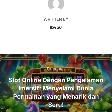
WRITTEN BY
lbvpu
Post
navigation
Previous
Previous
Slot Online Dengan Pengalaman
Imersif: Menyelami Dunia
Permainan yang Menarik dan
Seru!