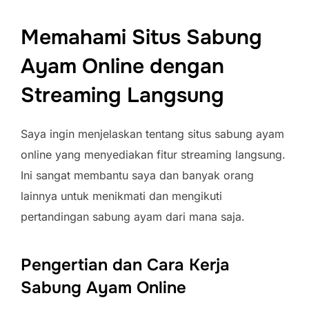
Memahami Situs Sabung
Ayam Online dengan
Streaming Langsung
Saya ingin menjelaskan tentang situs sabung ayam
online yang menyediakan fitur streaming langsung.
Ini sangat membantu saya dan banyak orang
lainnya untuk menikmati dan mengikuti
pertandingan sabung ayam dari mana saja.
Pengertian dan Cara Kerja
Sabung Ayam Online