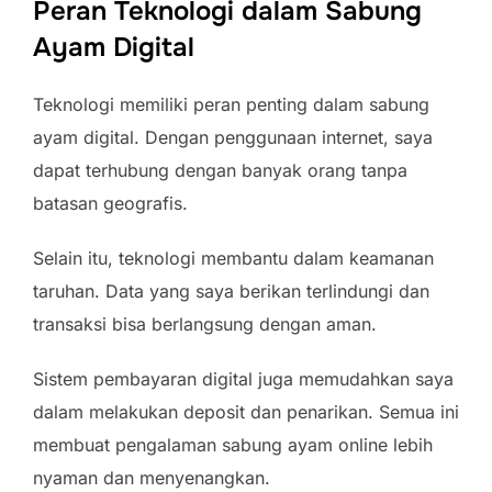
Peran Teknologi dalam Sabung
Ayam Digital
Teknologi memiliki peran penting dalam sabung
ayam digital. Dengan penggunaan internet, saya
dapat terhubung dengan banyak orang tanpa
batasan geografis.
Selain itu, teknologi membantu dalam keamanan
taruhan. Data yang saya berikan terlindungi dan
transaksi bisa berlangsung dengan aman.
Sistem pembayaran digital juga memudahkan saya
dalam melakukan deposit dan penarikan. Semua ini
membuat pengalaman sabung ayam online lebih
nyaman dan menyenangkan.