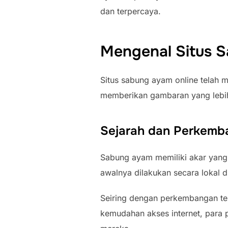
dan terpercaya.
Mengenal Situs 
Situs sabung ayam online telah m
memberikan gambaran yang lebih 
Sejarah dan Perkemb
Sabung ayam memiliki akar yang d
awalnya dilakukan secara lokal d
Seiring dengan perkembangan te
kemudahan akses internet, para