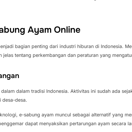
Sabung Ayam Online
enjadi bagian penting dari industri hiburan di Indonesia. M
jelas tentang perkembangan dan peraturan yang mengatur a
angan
alam dalam tradisi Indonesia. Aktivitas ini sudah ada sejak
i desa-desa.
knologi, e-sabung ayam muncul sebagai alternatif yang m
 penggemar dapat menyaksikan pertarungan ayam secara l