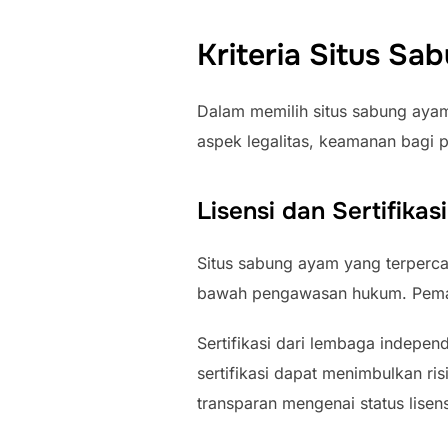
Kriteria Situs S
Dalam memilih situs sabung ayam 
aspek legalitas, keamanan bagi p
Lisensi dan Sertifikasi
Situs sabung ayam yang terpercay
bawah pengawasan hukum. Pemain
Sertifikasi dari lembaga independ
sertifikasi dapat menimbulkan ris
transparan mengenai status lisen