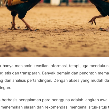
ak hanya menjamin keaslian informasi, tetapi juga menduk
g etis dan transparan. Banyak pemain dan penonton meman
eaming dan analisis pertandingan. Dengan akses yang mudah 
ingan.
an berbasis pengalaman para pengguna adalah langkah awa
enemukan ulasan dan rekomendasi mengenai situs-situs te