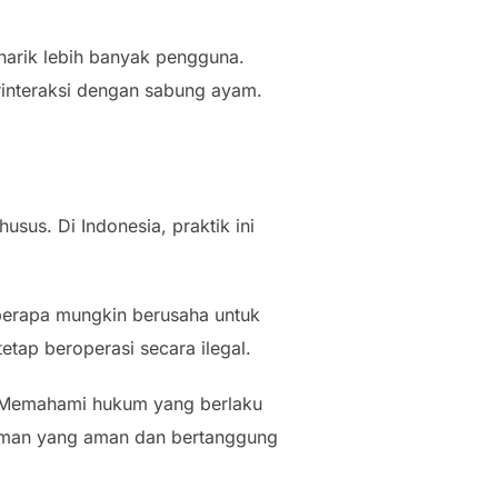
enarik lebih banyak pengguna.
rinteraksi dengan sabung ayam.
sus. Di Indonesia, praktik ini
eberapa mungkin berusaha untuk
etap beroperasi secara ilegal.
u. Memahami hukum yang berlaku
aman yang aman dan bertanggung