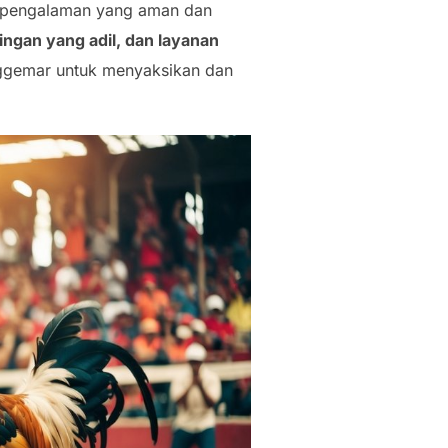
n pengalaman yang aman dan
gan yang adil, dan layanan
nggemar untuk menyaksikan dan