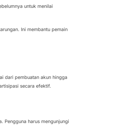
sebelumnya untuk menilai
rtarungan. Ini membantu pemain
lai dari pembuatan akun hingga
tisipasi secara efektif.
ya. Pengguna harus mengunjungi