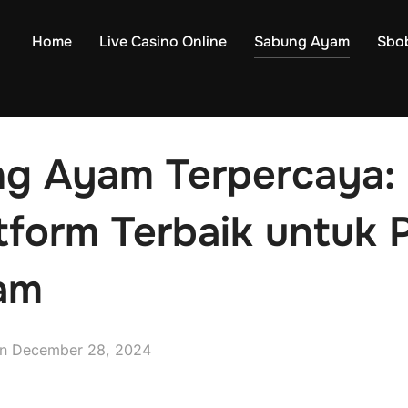
Home
Live Casino Online
Sabung Ayam
Sbo
ng Ayam Terpercaya:
tform Terbaik untuk 
am
Posted
on
December 28, 2024
on