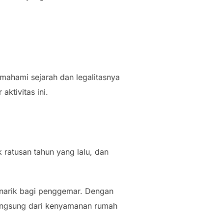
emahami sejarah dan legalitasnya
ktivitas ini.
 ratusan tahun yang lalu, dan
enarik bagi penggemar. Dengan
angsung dari kenyamanan rumah