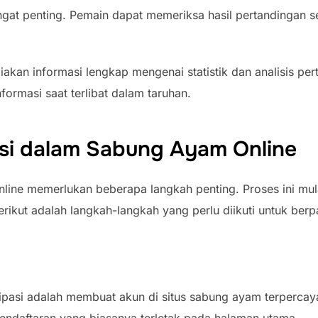
angat penting. Pemain dapat memeriksa hasil pertandingan 
akan informasi lengkap mengenai statistik dan analisis pe
ormasi saat terlibat dalam taruhan.
asi dalam Sabung Ayam Online
nline memerlukan beberapa langkah penting. Proses ini mu
ikut adalah langkah-langkah yang perlu diikuti untuk berpar
ipasi adalah membuat akun di situs sabung ayam terperca