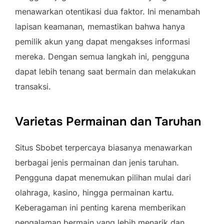
menawarkan otentikasi dua faktor. Ini menambah
lapisan keamanan, memastikan bahwa hanya
pemilik akun yang dapat mengakses informasi
mereka. Dengan semua langkah ini, pengguna
dapat lebih tenang saat bermain dan melakukan
transaksi.
Varietas Permainan dan Taruhan
Situs Sbobet terpercaya biasanya menawarkan
berbagai jenis permainan dan jenis taruhan.
Pengguna dapat menemukan pilihan mulai dari
olahraga, kasino, hingga permainan kartu.
Keberagaman ini penting karena memberikan
pengalaman bermain yang lebih menarik dan