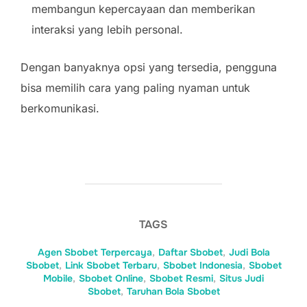
membangun kepercayaan dan memberikan
interaksi yang lebih personal.
Dengan banyaknya opsi yang tersedia, pengguna
bisa memilih cara yang paling nyaman untuk
berkomunikasi.
TAGS
Agen Sbobet Terpercaya
,
Daftar Sbobet
,
Judi Bola
Sbobet
,
Link Sbobet Terbaru
,
Sbobet Indonesia
,
Sbobet
Mobile
,
Sbobet Online
,
Sbobet Resmi
,
Situs Judi
Sbobet
,
Taruhan Bola Sbobet