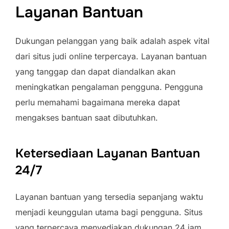
Layanan Bantuan
Dukungan pelanggan yang baik adalah aspek vital
dari situs judi online terpercaya. Layanan bantuan
yang tanggap dan dapat diandalkan akan
meningkatkan pengalaman pengguna. Pengguna
perlu memahami bagaimana mereka dapat
mengakses bantuan saat dibutuhkan.
Ketersediaan Layanan Bantuan
24/7
Layanan bantuan yang tersedia sepanjang waktu
menjadi keunggulan utama bagi pengguna. Situs
yang terpercaya menyediakan dukungan 24 jam