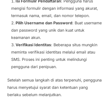
Isi Formulir Pendaftaran
: Pengguna harus
mengisi formulir dengan informasi yang akurat,
termasuk nama, email, dan nomor telepon.
Pilih Username dan Password
: Buat username
dan password yang unik dan kuat untuk
keamanan akun.
Verifikasi Identitas
: Beberapa situs mungkin
meminta verifikasi identitas melalui email atau
SMS. Proses ini penting untuk melindungi
pengguna dari penipuan.
Setelah semua langkah di atas terpenuhi, pengguna
harus menyetujui syarat dan ketentuan yang
berlaku sebelum melanjutkan.