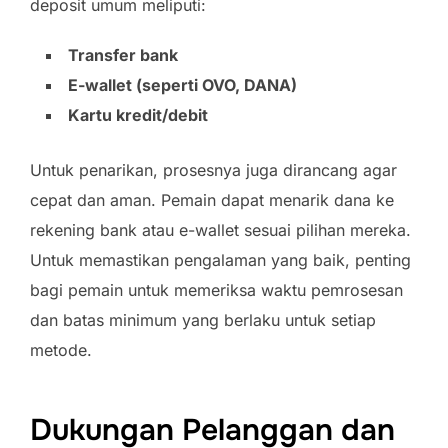
deposit umum meliputi:
Transfer bank
E-wallet (seperti OVO, DANA)
Kartu kredit/debit
Untuk penarikan, prosesnya juga dirancang agar
cepat dan aman. Pemain dapat menarik dana ke
rekening bank atau e-wallet sesuai pilihan mereka.
Untuk memastikan pengalaman yang baik, penting
bagi pemain untuk memeriksa waktu pemrosesan
dan batas minimum yang berlaku untuk setiap
metode.
Dukungan Pelanggan dan