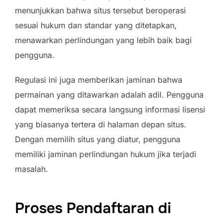
menunjukkan bahwa situs tersebut beroperasi
sesuai hukum dan standar yang ditetapkan,
menawarkan perlindungan yang lebih baik bagi
pengguna.
Regulasi ini juga memberikan jaminan bahwa
permainan yang ditawarkan adalah adil. Pengguna
dapat memeriksa secara langsung informasi lisensi
yang biasanya tertera di halaman depan situs.
Dengan memilih situs yang diatur, pengguna
memiliki jaminan perlindungan hukum jika terjadi
masalah.
Proses Pendaftaran di