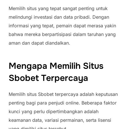
Memilih situs yang tepat sangat penting untuk
melindungi investasi dan data pribadi. Dengan
informasi yang tepat, pemain dapat merasa yakin
bahwa mereka berpartisipasi dalam taruhan yang
aman dan dapat diandalkan.
Mengapa Memilih Situs
Sbobet Terpercaya
Memilih situs Sbobet terpercaya adalah keputusan
penting bagi para penjudi online. Beberapa faktor
kunci yang perlu dipertimbangkan adalah
keamanan data, variasi permainan, serta lisensi
yang dimiliki situs tersebut.