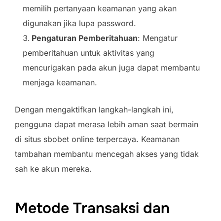
memilih pertanyaan keamanan yang akan
digunakan jika lupa password.
Pengaturan Pemberitahuan
: Mengatur
pemberitahuan untuk aktivitas yang
mencurigakan pada akun juga dapat membantu
menjaga keamanan.
Dengan mengaktifkan langkah-langkah ini,
pengguna dapat merasa lebih aman saat bermain
di situs sbobet online terpercaya. Keamanan
tambahan membantu mencegah akses yang tidak
sah ke akun mereka.
Metode Transaksi dan