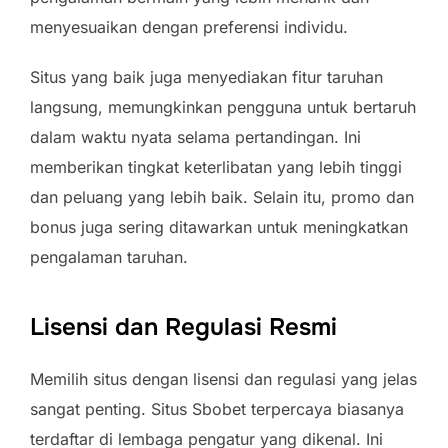
menyesuaikan dengan preferensi individu.
Situs yang baik juga menyediakan fitur taruhan
langsung, memungkinkan pengguna untuk bertaruh
dalam waktu nyata selama pertandingan. Ini
memberikan tingkat keterlibatan yang lebih tinggi
dan peluang yang lebih baik. Selain itu, promo dan
bonus juga sering ditawarkan untuk meningkatkan
pengalaman taruhan.
Lisensi dan Regulasi Resmi
Memilih situs dengan lisensi dan regulasi yang jelas
sangat penting. Situs Sbobet terpercaya biasanya
terdaftar di lembaga pengatur yang dikenal. Ini