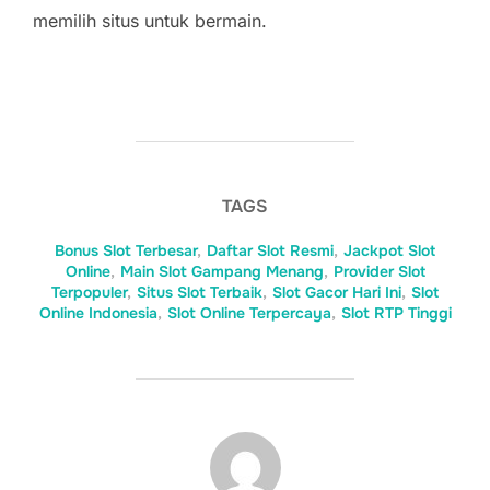
memilih situs untuk bermain.
TAGS
Bonus Slot Terbesar
,
Daftar Slot Resmi
,
Jackpot Slot
Online
,
Main Slot Gampang Menang
,
Provider Slot
Terpopuler
,
Situs Slot Terbaik
,
Slot Gacor Hari Ini
,
Slot
Online Indonesia
,
Slot Online Terpercaya
,
Slot RTP Tinggi
POST AUTHOR