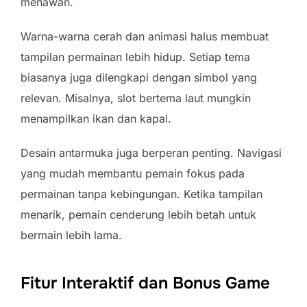
menawan.
Warna-warna cerah dan animasi halus membuat
tampilan permainan lebih hidup. Setiap tema
biasanya juga dilengkapi dengan simbol yang
relevan. Misalnya, slot bertema laut mungkin
menampilkan ikan dan kapal.
Desain antarmuka juga berperan penting. Navigasi
yang mudah membantu pemain fokus pada
permainan tanpa kebingungan. Ketika tampilan
menarik, pemain cenderung lebih betah untuk
bermain lebih lama.
Fitur Interaktif dan Bonus Game