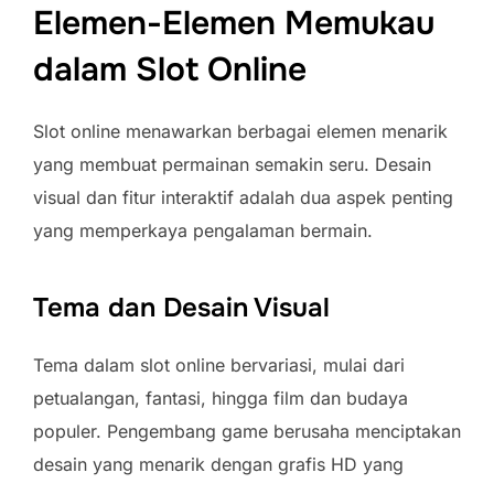
Elemen-Elemen Memukau
dalam Slot Online
Slot online menawarkan berbagai elemen menarik
yang membuat permainan semakin seru. Desain
visual dan fitur interaktif adalah dua aspek penting
yang memperkaya pengalaman bermain.
Tema dan Desain Visual
Tema dalam slot online bervariasi, mulai dari
petualangan, fantasi, hingga film dan budaya
populer. Pengembang game berusaha menciptakan
desain yang menarik dengan grafis HD yang