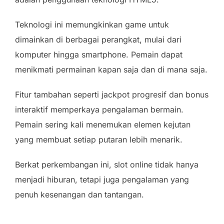
Teknologi ini memungkinkan game untuk
dimainkan di berbagai perangkat, mulai dari
komputer hingga smartphone. Pemain dapat
menikmati permainan kapan saja dan di mana saja.
Fitur tambahan seperti jackpot progresif dan bonus
interaktif memperkaya pengalaman bermain.
Pemain sering kali menemukan elemen kejutan
yang membuat setiap putaran lebih menarik.
Berkat perkembangan ini, slot online tidak hanya
menjadi hiburan, tetapi juga pengalaman yang
penuh kesenangan dan tantangan.