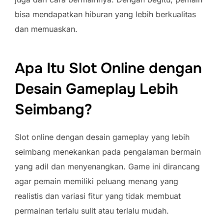
bisa mendapatkan hiburan yang lebih berkualitas
dan memuaskan.
Apa Itu Slot Online dengan
Desain Gameplay Lebih
Seimbang?
Slot online dengan desain gameplay yang lebih
seimbang menekankan pada pengalaman bermain
yang adil dan menyenangkan. Game ini dirancang
agar pemain memiliki peluang menang yang
realistis dan variasi fitur yang tidak membuat
permainan terlalu sulit atau terlalu mudah.