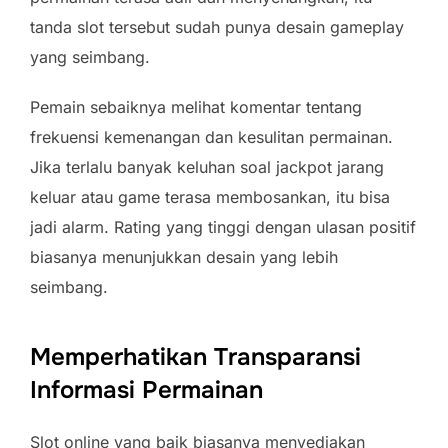
tanda slot tersebut sudah punya desain gameplay
yang seimbang.
Pemain sebaiknya melihat komentar tentang
frekuensi kemenangan dan kesulitan permainan.
Jika terlalu banyak keluhan soal jackpot jarang
keluar atau game terasa membosankan, itu bisa
jadi alarm. Rating yang tinggi dengan ulasan positif
biasanya menunjukkan desain yang lebih
seimbang.
Memperhatikan Transparansi
Informasi Permainan
Slot online yang baik biasanya menyediakan