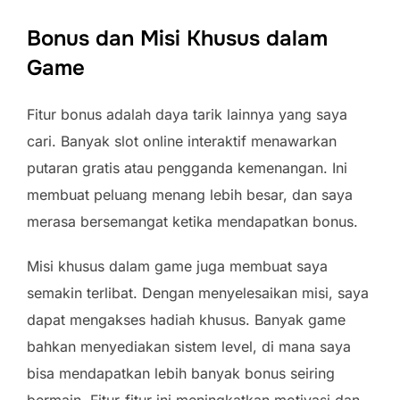
Bonus dan Misi Khusus dalam
Game
Fitur bonus adalah daya tarik lainnya yang saya
cari. Banyak slot online interaktif menawarkan
putaran gratis atau pengganda kemenangan. Ini
membuat peluang menang lebih besar, dan saya
merasa bersemangat ketika mendapatkan bonus.
Misi khusus dalam game juga membuat saya
semakin terlibat. Dengan menyelesaikan misi, saya
dapat mengakses hadiah khusus. Banyak game
bahkan menyediakan sistem level, di mana saya
bisa mendapatkan lebih banyak bonus seiring
bermain. Fitur-fitur ini meningkatkan motivasi dan