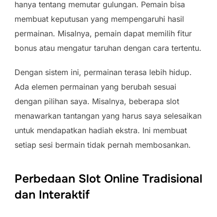
hanya tentang memutar gulungan. Pemain bisa
membuat keputusan yang mempengaruhi hasil
permainan. Misalnya, pemain dapat memilih fitur
bonus atau mengatur taruhan dengan cara tertentu.
Dengan sistem ini, permainan terasa lebih hidup.
Ada elemen permainan yang berubah sesuai
dengan pilihan saya. Misalnya, beberapa slot
menawarkan tantangan yang harus saya selesaikan
untuk mendapatkan hadiah ekstra. Ini membuat
setiap sesi bermain tidak pernah membosankan.
Perbedaan Slot Online Tradisional
dan Interaktif