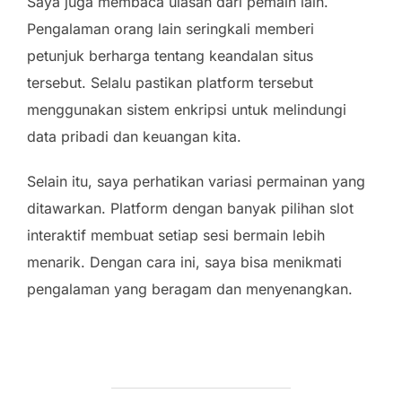
Saya juga membaca ulasan dari pemain lain.
Pengalaman orang lain seringkali memberi
petunjuk berharga tentang keandalan situs
tersebut. Selalu pastikan platform tersebut
menggunakan sistem enkripsi untuk melindungi
data pribadi dan keuangan kita.
Selain itu, saya perhatikan variasi permainan yang
ditawarkan. Platform dengan banyak pilihan slot
interaktif membuat setiap sesi bermain lebih
menarik. Dengan cara ini, saya bisa menikmati
pengalaman yang beragam dan menyenangkan.