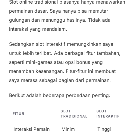
Slot online tradisional biasanya hanya menawarkan
permainan dasar. Saya hanya bisa memutar
gulungan dan menunggu hasilnya. Tidak ada
interaksi yang mendalam.
Sedangkan slot interaktif memungkinkan saya
untuk lebih terlibat. Ada berbagai fitur tambahan,
seperti mini-games atau opsi bonus yang
menambah kesenangan. Fitur-fitur ini membuat
saya merasa sebagai bagian dari permainan.
Berikut adalah beberapa perbedaan penting:
SLOT
SLOT
FITUR
TRADISIONAL
INTERAKTIF
Interaksi Pemain
Minim
Tinggi