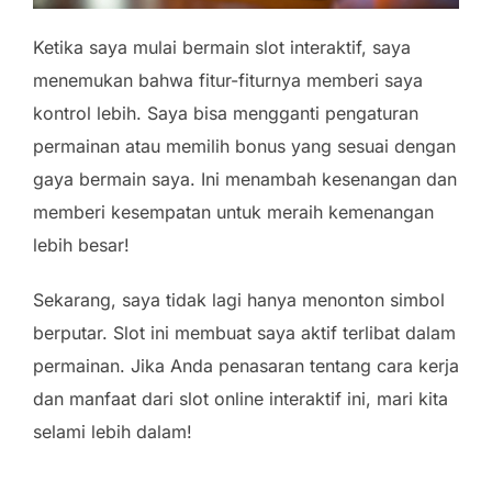
Ketika saya mulai bermain slot interaktif, saya
menemukan bahwa fitur-fiturnya memberi saya
kontrol lebih. Saya bisa mengganti pengaturan
permainan atau memilih bonus yang sesuai dengan
gaya bermain saya. Ini menambah kesenangan dan
memberi kesempatan untuk meraih kemenangan
lebih besar!
Sekarang, saya tidak lagi hanya menonton simbol
berputar. Slot ini membuat saya aktif terlibat dalam
permainan. Jika Anda penasaran tentang cara kerja
dan manfaat dari slot online interaktif ini, mari kita
selami lebih dalam!