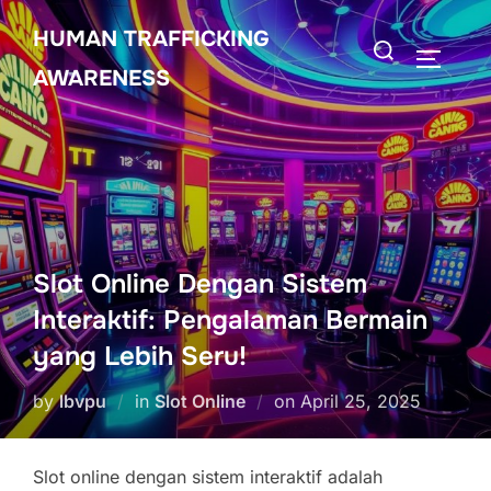
Skip
HUMAN TRAFFICKING
Search
to
TOGGLE
for:
content
AWARENESS
Slot Online Dengan Sistem
Interaktif: Pengalaman Bermain
yang Lebih Seru!
Posted
by
lbvpu
in
Slot Online
on
April 25, 2025
on
Slot online dengan sistem interaktif adalah