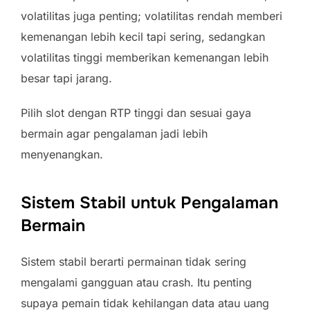
volatilitas juga penting; volatilitas rendah memberi
kemenangan lebih kecil tapi sering, sedangkan
volatilitas tinggi memberikan kemenangan lebih
besar tapi jarang.
Pilih slot dengan RTP tinggi dan sesuai gaya
bermain agar pengalaman jadi lebih
menyenangkan.
Sistem Stabil untuk Pengalaman
Bermain
Sistem stabil berarti permainan tidak sering
mengalami gangguan atau crash. Itu penting
supaya pemain tidak kehilangan data atau uang