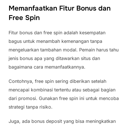
Memanfaatkan Fitur Bonus dan
Free Spin
Fitur bonus dan free spin adalah kesempatan
bagus untuk menambah kemenangan tanpa
mengeluarkan tambahan modal. Pemain harus tahu
jenis bonus apa yang ditawarkan situs dan
bagaimana cara memanfaatkannya.
Contohnya, free spin sering diberikan setelah
mencapai kombinasi tertentu atau sebagai bagian
dari promosi. Gunakan free spin ini untuk mencoba
strategi tanpa risiko.
Juga, ada bonus deposit yang bisa meningkatkan