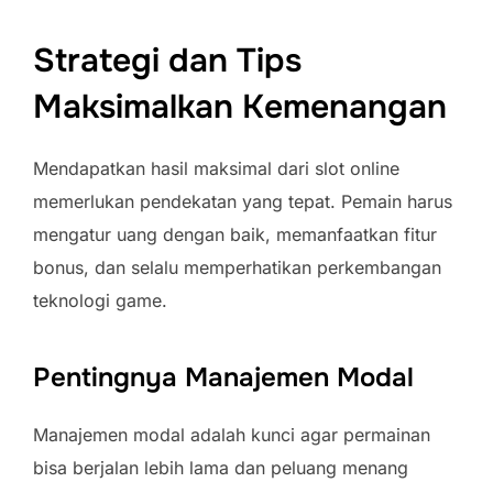
Strategi dan Tips
Maksimalkan Kemenangan
Mendapatkan hasil maksimal dari slot online
memerlukan pendekatan yang tepat. Pemain harus
mengatur uang dengan baik, memanfaatkan fitur
bonus, dan selalu memperhatikan perkembangan
teknologi game.
Pentingnya Manajemen Modal
Manajemen modal adalah kunci agar permainan
bisa berjalan lebih lama dan peluang menang