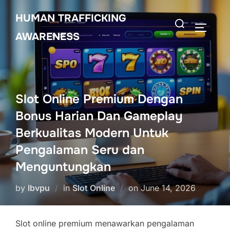
Skip
HUMAN TRAFFICKING
Search
to
TOGGLE
for:
content
AWARENESS
Slot Online Premium Dengan
Bonus Harian Dan Gameplay
Berkualitas Modern Untuk
Pengalaman Seru dan
Menguntungkan
Posted
by
lbvpu
in
Slot Online
on
June 14, 2026
on
Slot online premium menawarkan pengalaman