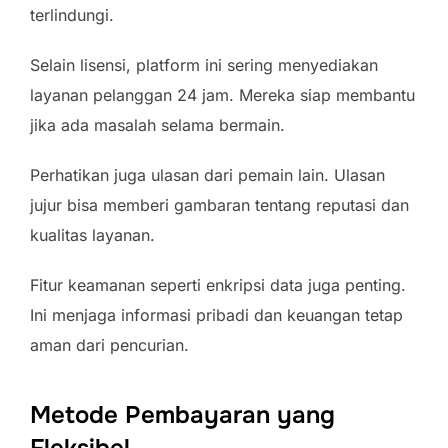
terlindungi.
Selain lisensi, platform ini sering menyediakan
layanan pelanggan 24 jam. Mereka siap membantu
jika ada masalah selama bermain.
Perhatikan juga ulasan dari pemain lain. Ulasan
jujur bisa memberi gambaran tentang reputasi dan
kualitas layanan.
Fitur keamanan seperti enkripsi data juga penting.
Ini menjaga informasi pribadi dan keuangan tetap
aman dari pencurian.
Metode Pembayaran yang