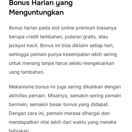
Bonus Harian yang
Menguntungkan
Bonus harian pada slot online premium biasanya
berupa credit tambahan, putaran gratis, atau
jackpot kecil. Bonus ini bisa diklaim setiap hari,
sehingga pemain punya kesempatan lebih sering
untuk menang tanpa harus selalu mengeluarkan
uang tambahan.
Mekanisme bonus ini juga sering dikaitkan dengan
aktivitas pemain. Misalnya, semakin sering pemain
bermain, semakin besar bonus yang didapat.
Dengan cara ini, pemain merasa dihargai dan
mendapatkan nilai lebih dari waktu yang mereka
habiskan.