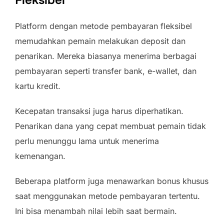
Fleksibel
Platform dengan metode pembayaran fleksibel
memudahkan pemain melakukan deposit dan
penarikan. Mereka biasanya menerima berbagai
pembayaran seperti transfer bank, e-wallet, dan
kartu kredit.
Kecepatan transaksi juga harus diperhatikan.
Penarikan dana yang cepat membuat pemain tidak
perlu menunggu lama untuk menerima
kemenangan.
Beberapa platform juga menawarkan bonus khusus
saat menggunakan metode pembayaran tertentu.
Ini bisa menambah nilai lebih saat bermain.