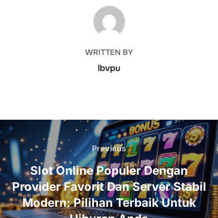
POST AUTHOR
WRITTEN BY
lbvpu
Post
navigation
Previous
Previous
Slot Online Populer Dengan
Provider Favorit Dan Server Stabil
Modern: Pilihan Terbaik Untuk