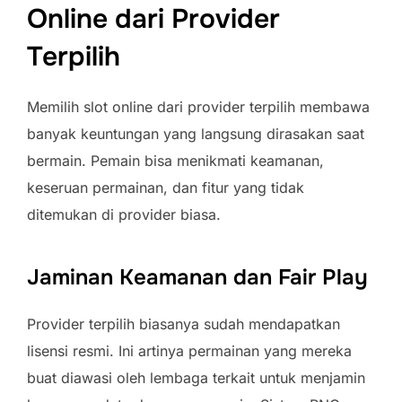
Online dari Provider
Terpilih
Memilih slot online dari provider terpilih membawa
banyak keuntungan yang langsung dirasakan saat
bermain. Pemain bisa menikmati keamanan,
keseruan permainan, dan fitur yang tidak
ditemukan di provider biasa.
Jaminan Keamanan dan Fair Play
Provider terpilih biasanya sudah mendapatkan
lisensi resmi. Ini artinya permainan yang mereka
buat diawasi oleh lembaga terkait untuk menjamin