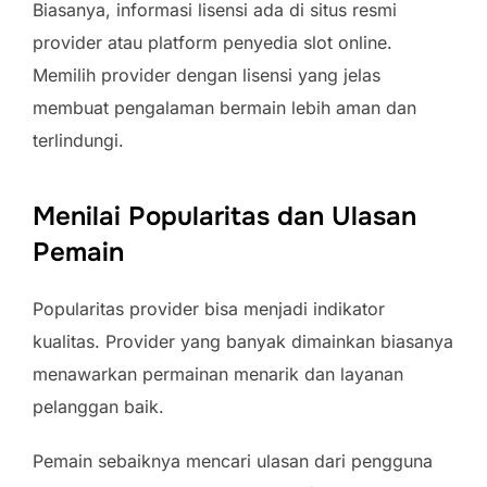
Biasanya, informasi lisensi ada di situs resmi
provider atau platform penyedia slot online.
Memilih provider dengan lisensi yang jelas
membuat pengalaman bermain lebih aman dan
terlindungi.
Menilai Popularitas dan Ulasan
Pemain
Popularitas provider bisa menjadi indikator
kualitas. Provider yang banyak dimainkan biasanya
menawarkan permainan menarik dan layanan
pelanggan baik.
Pemain sebaiknya mencari ulasan dari pengguna