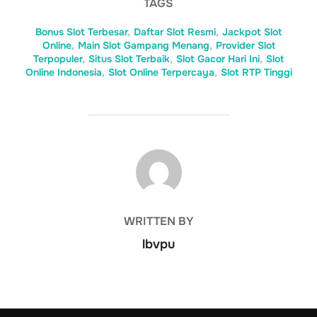
TAGS
Bonus Slot Terbesar
,
Daftar Slot Resmi
,
Jackpot Slot
Online
,
Main Slot Gampang Menang
,
Provider Slot
Terpopuler
,
Situs Slot Terbaik
,
Slot Gacor Hari Ini
,
Slot
Online Indonesia
,
Slot Online Terpercaya
,
Slot RTP Tinggi
POST AUTHOR
WRITTEN BY
lbvpu