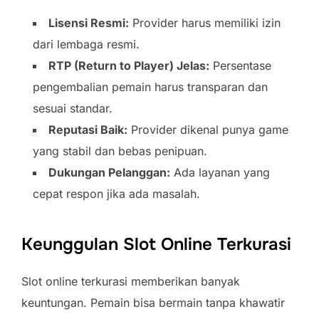
Lisensi Resmi:
Provider harus memiliki izin
dari lembaga resmi.
RTP (Return to Player) Jelas:
Persentase
pengembalian pemain harus transparan dan
sesuai standar.
Reputasi Baik:
Provider dikenal punya game
yang stabil dan bebas penipuan.
Dukungan Pelanggan:
Ada layanan yang
cepat respon jika ada masalah.
Keunggulan Slot Online Terkurasi
Slot online terkurasi memberikan banyak
keuntungan. Pemain bisa bermain tanpa khawatir