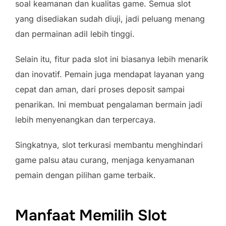
soal keamanan dan kualitas game. Semua slot
yang disediakan sudah diuji, jadi peluang menang
dan permainan adil lebih tinggi.
Selain itu, fitur pada slot ini biasanya lebih menarik
dan inovatif. Pemain juga mendapat layanan yang
cepat dan aman, dari proses deposit sampai
penarikan. Ini membuat pengalaman bermain jadi
lebih menyenangkan dan terpercaya.
Singkatnya, slot terkurasi membantu menghindari
game palsu atau curang, menjaga kenyamanan
pemain dengan pilihan game terbaik.
Manfaat Memilih Slot