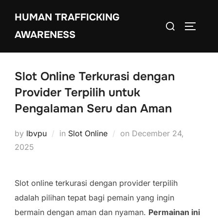
Skip
HUMAN TRAFFICKING
to
Search
TOGGLE
content
AWARENESS
for:
Slot Online Terkurasi dengan
Provider Terpilih untuk
Pengalaman Seru dan Aman
Posted
by
lbvpu
in
Slot Online
on
December 24,
on
2025
Slot online terkurasi dengan provider terpilih
adalah pilihan tepat bagi pemain yang ingin
bermain dengan aman dan nyaman.
Permainan ini