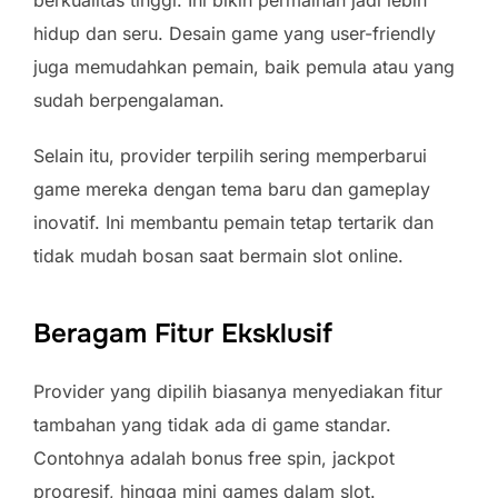
hidup dan seru. Desain game yang user-friendly
juga memudahkan pemain, baik pemula atau yang
sudah berpengalaman.
Selain itu, provider terpilih sering memperbarui
game mereka dengan tema baru dan gameplay
inovatif. Ini membantu pemain tetap tertarik dan
tidak mudah bosan saat bermain slot online.
Beragam Fitur Eksklusif
Provider yang dipilih biasanya menyediakan fitur
tambahan yang tidak ada di game standar.
Contohnya adalah bonus free spin, jackpot
progresif, hingga mini games dalam slot.