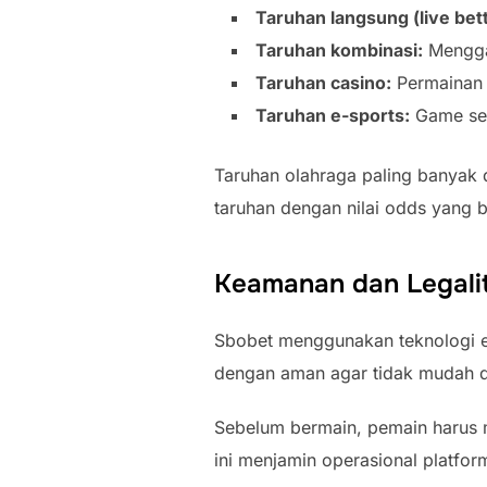
Taruhan langsung (live bett
Taruhan kombinasi:
Menggab
Taruhan casino:
Permainan s
Taruhan e-sports:
Game sep
Taruhan olahraga paling banyak
taruhan dengan nilai odds yang be
Keamanan dan Legali
Sbobet menggunakan teknologi en
dengan aman agar tidak mudah d
Sebelum bermain, pemain harus me
ini menjamin operasional platfor