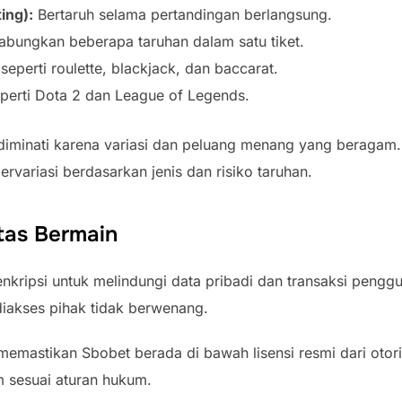
ing):
Bertaruh selama pertandingan berlangsung.
ungkan beberapa taruhan dalam satu tiket.
eperti roulette, blackjack, dan baccarat.
erti Dota 2 dan League of Legends.
 diminati karena variasi dan peluang menang yang beragam
rvariasi berdasarkan jenis dan risiko taruhan.
tas Bermain
kripsi untuk melindungi data pribadi dan transaksi pengg
iakses pihak tidak berwenang.
mastikan Sbobet berada di bawah lisensi resmi dari otorit
m sesuai aturan hukum.