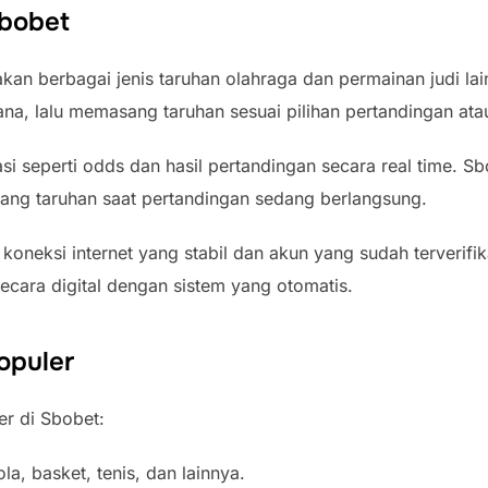
Sbobet
an berbagai jenis taruhan olahraga dan permainan judi lai
ana, lalu memasang taruhan sesuai pilihan pertandingan ata
si seperti odds dan hasil pertandingan secara real time. 
ang taruhan saat pertandingan sedang berlangsung.
neksi internet yang stabil dan akun yang sudah terverifik
ecara digital dengan sistem yang otomatis.
opuler
ler di Sbobet:
a, basket, tenis, dan lainnya.