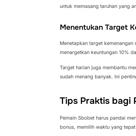
untuk memasang taruhan yang am
Menentukan Target K
Menetapkan target kemenangan me
menargetkan keuntungan 10% dari 
Target harian juga membantu men
sudah menang banyak. Ini pentin
Tips Praktis bagi
Pemain Sbobet harus pandai me
bonus, memilih waktu yang tepa