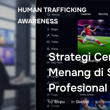
Skip
HUMAN TRAFFICKING
to
content
AWARENESS
Strategi C
Menang di 
Profesional
Post
by
lbvpu
in
Sbobet
on
Nove
on