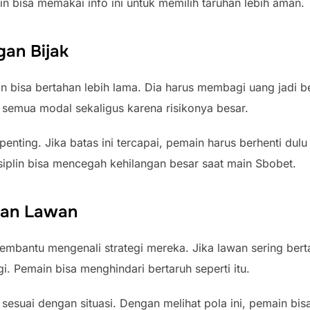
in bisa memakai info ini untuk memilih taruhan lebih aman.
an Bijak
bisa bertahan lebih lama. Dia harus membagi uang jadi be
semua modal sekaligus karena risikonya besar.
nting. Jika batas ini tercapai, pemain harus berhenti dulu 
siplin bisa mencegah kehilangan besar saat main Sbobet.
han Lawan
bantu mengenali strategi mereka. Jika lawan sering bertar
i. Pemain bisa menghindari bertaruh seperti itu.
 sesuai dengan situasi. Dengan melihat pola ini, pemain b