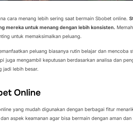
na cara menang lebih sering saat bermain Sbobet online.
S
g mereka untuk menang dengan lebih konsisten.
Memaha
nting untuk memaksimalkan peluang.
manfaatkan peluang biasanya rutin belajar dan mencoba str
pi juga mengambil keputusan berdasarkan analisa dan pen
 jadi lebih besar.
et Online
online yang mudah digunakan dengan berbagai fitur menar
a, dan aspek keamanan agar bisa bermain dengan aman dan e