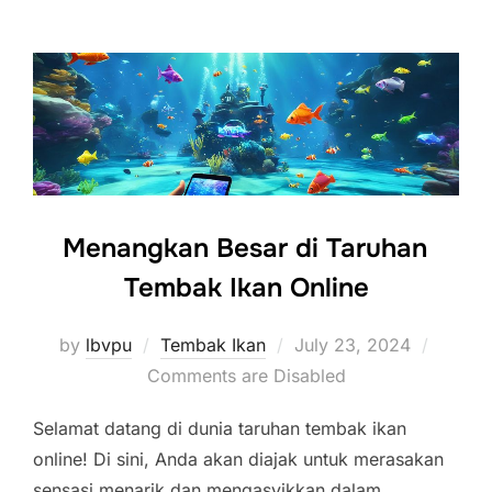
Menangkan Besar di Taruhan
Tembak Ikan Online
Posted
by
lbvpu
Tembak Ikan
July 23, 2024
on
Comments are Disabled
Selamat datang di dunia taruhan tembak ikan
online! Di sini, Anda akan diajak untuk merasakan
sensasi menarik dan mengasyikkan dalam