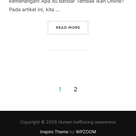
kemenangan! Apa itu Bandar Tembak Ikan Online?
Pada artikel ini, kita …
“BANDAR TEMBAK IKAN ON
READ MORE
Posts
1
2
pagination
Copyright © 2026 Human trafficking awareness
Inspiro Theme
by
WPZOOM