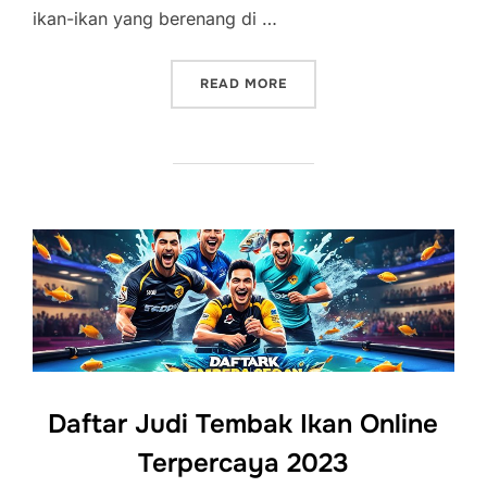
ikan-ikan yang berenang di …
“MENANG BESAR DI GAME 
READ MORE
Daftar Judi Tembak Ikan Online
Terpercaya 2023