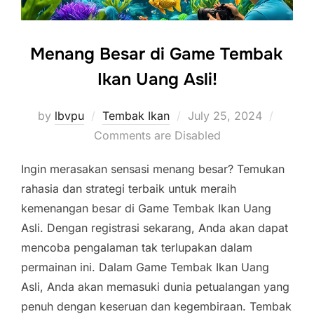
Menang Besar di Game Tembak
Ikan Uang Asli!
Posted
by
lbvpu
Tembak Ikan
July 25, 2024
on
Comments are Disabled
Ingin merasakan sensasi menang besar? Temukan
rahasia dan strategi terbaik untuk meraih
kemenangan besar di Game Tembak Ikan Uang
Asli. Dengan registrasi sekarang, Anda akan dapat
mencoba pengalaman tak terlupakan dalam
permainan ini. Dalam Game Tembak Ikan Uang
Asli, Anda akan memasuki dunia petualangan yang
penuh dengan keseruan dan kegembiraan. Tembak