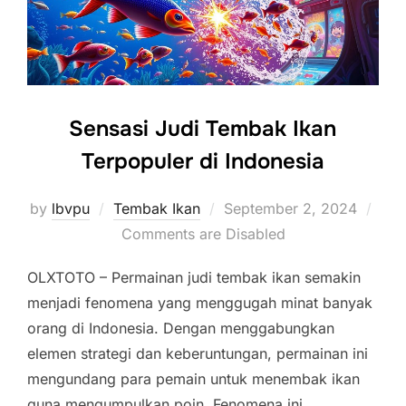
Sensasi Judi Tembak Ikan
Terpopuler di Indonesia
Posted
by
lbvpu
Tembak Ikan
September 2, 2024
on
Comments are Disabled
OLXTOTO – Permainan judi tembak ikan semakin
menjadi fenomena yang menggugah minat banyak
orang di Indonesia. Dengan menggabungkan
elemen strategi dan keberuntungan, permainan ini
mengundang para pemain untuk menembak ikan
guna mengumpulkan poin. Fenomena ini