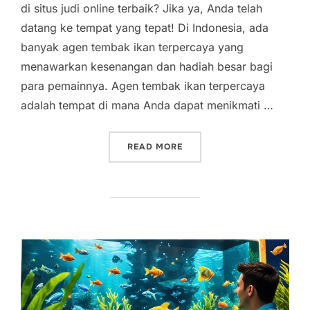
di situs judi online terbaik? Jika ya, Anda telah
datang ke tempat yang tepat! Di Indonesia, ada
banyak agen tembak ikan terpercaya yang
menawarkan kesenangan dan hadiah besar bagi
para pemainnya. Agen tembak ikan terpercaya
adalah tempat di mana Anda dapat menikmati …
“UNGGUL DI AGEN TEMBAK
READ MORE