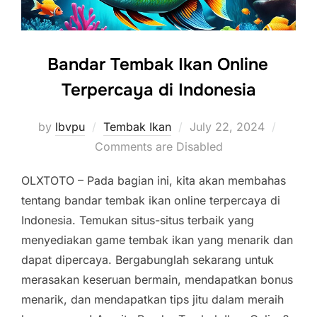
Bandar Tembak Ikan Online
Terpercaya di Indonesia
Posted
by
lbvpu
Tembak Ikan
July 22, 2024
on
Comments are Disabled
OLXTOTO – Pada bagian ini, kita akan membahas
tentang bandar tembak ikan online terpercaya di
Indonesia. Temukan situs-situs terbaik yang
menyediakan game tembak ikan yang menarik dan
dapat dipercaya. Bergabunglah sekarang untuk
merasakan keseruan bermain, mendapatkan bonus
menarik, dan mendapatkan tips jitu dalam meraih